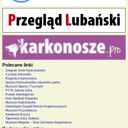
Polecane linki
Związek Gmin Karkonoskich
Czeskie Krkonoše
Książnica Karkonoska
Správa Krkonošského národního parku
Muzeum Sportu i Turystyki
PTTK Jelenia Góra
Powiat Jeleniogórski
Dom Spotkań Kopaniec
Muzeum Karkonoskie
Dolnośląski Zespół Parków Krajobrazowych
Muzeum Przyrodnicze
Kamienne Krzyże
Tajemnica Góry Sobiesz
Muzeum Miejskie – Dom Gerharta Hauptmanna