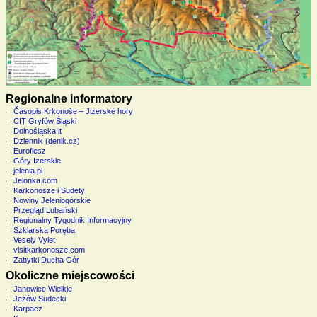
Regionalne informatory
Časopis Krkonoše – Jizerské hory
CIT Gryfów Śląski
Dolnośląska it
Dziennik (denik.cz)
Euroflesz
Góry Izerskie
jelenia.pl
Jelonka.com
Karkonosze i Sudety
Nowiny Jeleniogórskie
Przegląd Lubański
Regionalny Tygodnik Informacyjny
Szklarska Poręba
Vesely Vylet
visitkarkonosze.com
Zabytki Ducha Gór
Okoliczne miejscowości
Janowice Wielkie
Jeżów Sudecki
Karpacz