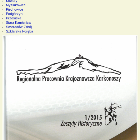
Kowary
Mysłakowice
Piechowice
Podgórzyn
Przesieka
Stara Kamienica
Świeradów-Zdrój
Szklarska Poręba