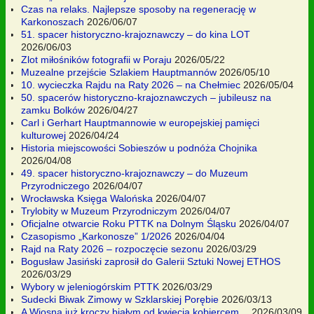
Czas na relaks. Najlepsze sposoby na regenerację w
Karkonoszach
2026/06/07
51. spacer historyczno-krajoznawczy – do kina LOT
2026/06/03
Zlot miłośników fotografii w Poraju
2026/05/22
Muzealne przejście Szlakiem Hauptmannów
2026/05/10
10. wycieczka Rajdu na Raty 2026 – na Chełmiec
2026/05/04
50. spacerów historyczno-krajoznawczych – jubileusz na
zamku Bolków
2026/04/27
Carl i Gerhart Hauptmannowie w europejskiej pamięci
kulturowej
2026/04/24
Historia miejscowości Sobieszów u podnóża Chojnika
2026/04/08
49. spacer historyczno-krajoznawczy – do Muzeum
Przyrodniczego
2026/04/07
Wrocławska Księga Walońska
2026/04/07
Trylobity w Muzeum Przyrodniczym
2026/04/07
Oficjalne otwarcie Roku PTTK na Dolnym Śląsku
2026/04/07
Czasopismo „Karkonosze” 1/2026
2026/04/04
Rajd na Raty 2026 – rozpoczęcie sezonu
2026/03/29
Bogusław Jasiński zaprosił do Galerii Sztuki Nowej ETHOS
2026/03/29
Wybory w jeleniogórskim PTTK
2026/03/29
Sudecki Biwak Zimowy w Szklarskiej Porębie
2026/03/13
A Wiosna już kroczy białym od kwiecia kobiercem…
2026/03/09