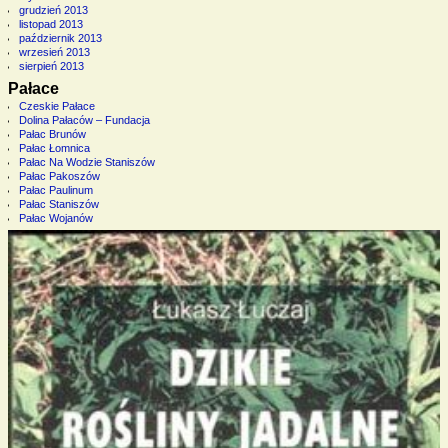
grudzień 2013
listopad 2013
październik 2013
wrzesień 2013
sierpień 2013
Pałace
Czeskie Pałace
Dolina Pałaców – Fundacja
Pałac Brunów
Pałac Łomnica
Pałac Na Wodzie Staniszów
Pałac Pakoszów
Pałac Paulinum
Pałac Staniszów
Pałac Wojanów