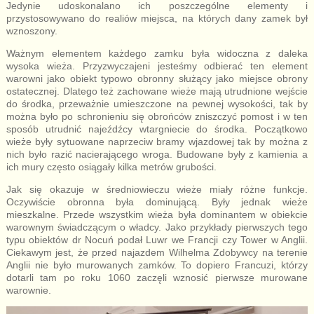
Jedynie udoskonalano ich poszczególne elementy i
przystosowywano do realiów miejsca, na których dany zamek był
wznoszony.
Ważnym elementem każdego zamku była widoczna z daleka
wysoka wieża. Przyzwyczajeni jesteśmy odbierać ten element
warowni jako obiekt typowo obronny służący jako miejsce obrony
ostatecznej. Dlatego też zachowane wieże mają utrudnione wejście
do środka, przeważnie umieszczone na pewnej wysokości, tak by
można było po schronieniu się obrońców zniszczyć pomost i w ten
sposób utrudnić najeźdźcy wtargniecie do środka. Początkowo
wieże były sytuowane naprzeciw bramy wjazdowej tak by można z
nich było razić nacierającego wroga. Budowane były z kamienia a
ich mury często osiągały kilka metrów grubości.
Jak się okazuje w średniowieczu wieże miały różne funkcje.
Oczywiście obronna była dominującą. Były jednak wieże
mieszkalne. Przede wszystkim wieża była dominantem w obiekcie
warownym świadczącym o władcy. Jako przykłady pierwszych tego
typu obiektów dr Nocuń podał Luwr we Francji czy Tower w Anglii.
Ciekawym jest, że przed najazdem Wilhelma Zdobywcy na terenie
Anglii nie było murowanych zamków. To dopiero Francuzi, którzy
dotarli tam po roku 1060 zaczęli wznosić pierwsze murowane
warownie.