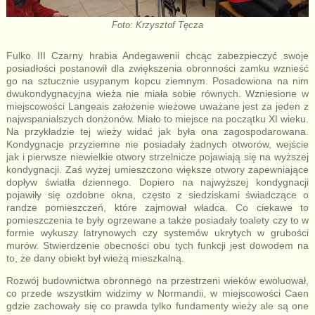
Foto: Krzysztof Tęcza
Fulko III Czarny hrabia Andegawenii chcąc zabezpieczyć swoje
posiadłości postanowił dla zwiększenia obronności zamku wznieść
go na sztucznie usypanym kopcu ziemnym. Posadowiona na nim
dwukondygnacyjna wieża nie miała sobie równych. Wzniesione w
miejscowości Langeais założenie wieżowe uważane jest za jeden z
najwspanialszych donżonów. Miało to miejsce na początku XI wieku.
Na przykładzie tej wieży widać jak była ona zagospodarowana.
Kondygnacje przyziemne nie posiadały żadnych otworów, wejście
jak i pierwsze niewielkie otwory strzelnicze pojawiają się na wyższej
kondygnacji. Zaś wyżej umieszczono większe otwory zapewniające
dopływ światła dziennego. Dopiero na najwyższej kondygnacji
pojawiły się ozdobne okna, często z siedziskami świadczące o
randze pomieszczeń, które zajmował władca. Co ciekawe to
pomieszczenia te były ogrzewane a także posiadały toalety czy to w
formie wykuszy latrynowych czy systemów ukrytych w grubości
murów. Stwierdzenie obecności obu tych funkcji jest dowodem na
to, że dany obiekt był wieżą mieszkalną.
Rozwój budownictwa obronnego na przestrzeni wieków ewoluował,
co przede wszystkim widzimy w Normandii, w miejscowości Caen
gdzie zachowały się co prawda tylko fundamenty wieży ale są one