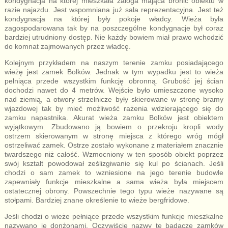
kondygnacja na której mieszkała załoga mająca bronić obiektu w
razie najazdu. Jest wspomniana już sala reprezentacyjna. Jest też
kondygnacja na której były pokoje władcy. Wieża była
zagospodarowana tak by na poszczególne kondygnacje był coraz
bardziej utrudniony dostęp. Nie każdy bowiem miał prawo wchodzić
do komnat zajmowanych przez władcę.
Kolejnym przykładem na naszym terenie zamku posiadającego
wieżę jest zamek Bolków. Jednak w tym wypadku jest to wieża
pełniąca przede wszystkim funkcję obronną. Grubość jej ścian
dochodzi nawet do 4 metrów. Wejście było umieszczone wysoko
nad ziemią, a otwory strzelnicze były skierowane w stronę bramy
wjazdowej tak by mieć możliwość rażenia wdzierającego się do
zamku napastnika. Akurat wieża zamku Bolków jest obiektem
wyjątkowym. Zbudowano ją bowiem o przekroju kropli wody
ostrzem skierowanym w stronę miejsca z którego wróg mógł
ostrzeliwać zamek. Ostrze zostało wykonane z materiałem znacznie
twardszego niż całość. Wzmocniony w ten sposób obiekt poprzez
swój kształt powodował ześlizgiwanie się kul po ścianach. Jeśli
chodzi o sam zamek to wzniesione na jego terenie budowle
zapewniały funkcje mieszkalne a sama wieża była miejscem
ostatecznej obrony. Powszechnie tego typu wieże nazywane są
stołpami. Bardziej znane określenie to wieże bergfridowe.
Jeśli chodzi o wieże pełniące przede wszystkim funkcje mieszkalne
nazywano je donżonami. Oczywiście nazwy te badacze zamków