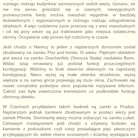
rożnego rodzaju budynków wznoszonych wokół wieży. Uznano, że
nie ma sensu gnieździć się w ciasnych, niewygodnych
pomieszczenia kiedy można mieszkać wygodnie w bardziej
doświetlonych i wyposażonych w różnego rodzaju udogodnienia
obiektach. A więc codzienne życie przenosi się z wież mieszkalnych
i od tej pory wieże są już traktowane jako miejsca ostatecznej
obrony. Oczywiście cały proces był rozłożony w czasie.
Jeśli chodzi o Niemcy to jeden z najstarszych donżonów został
zbudowany na zamku Pisz pod koniec XI wieku. Pięknym obiektem
jest wieża na zamku Drachenfels (Smocza Skała) niedaleko Bonn.
Widać tutaj omawiany już podział funkcji poszczególnych
kondygnacji. Widzimy tu brak otworów okiennych na najniższej
kondygnacji. Nieco wyżej są małe okienka strzelnicze, wyżej
większe a na samej górze pojawiają się duże okna. Zachowało się
nawet romańskie podwójne okno popularnie nazywane biforium.
Całość zaś była zwieńczona krenelażem co podkreślało funkcję
obronną obiektu.
W Czechach przykładami takich budowli są zamki w Pradze.
Najstarszym jednak zamkiem zbudowanym w postaci wieży jest
zamek Přimda. Dominantę wieży można zobaczyć na zamku Loket.
Ciekawym rozwiązaniem jeśli chodzi o używany budulec są
kamienie z poduszkami czyli ciosy posiadające pięć płaszczyzn
przylegających do siebie równo ociosanych i ścianką wystająca na