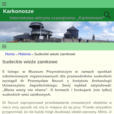
Karkonosze
Internetowa witryna czasopisma „Karkonosze”
Home
→
Historia
→
Sudeckie wieże zamkowe
Sudeckie wieże zamkowe
5 lutego w Muzeum Przyrodniczym w ramach spotkań
szkoleniowych organizowanych dla przewodników sudeckich
wystąpił dr Przemysław Nocuń z Instytutu Archeologii
Uniwersytetu Jagiellońskiego. Swój wykład zatytułował:
„Wieża wieży nie równa”. O formach i funkcjach (nie tylko)
sudeckich wież zamkowych.
Dr Nocuń zaproponował przedstawienie omawianych obiektów w
nieco inny sposób niż ma to miejsce do tej pory. Przede wszystkim
przypomniał, że nie każdy mógł zbudować obiekt warowny. Mimo, iż