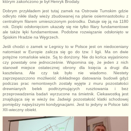
którym zakończono je był Henryk Brodaty.
Dobrym przykładem jest tutaj zamek na Ostrowie Tumskim gdzie
odkryto nikłe ślady wieży zbudowanej na planie osiemnastoboku z
centralnym filarem umieszczonym pośrodku. Datuje się ją na 1180
rok. Dzięki odsłonięciom ukazały się nie tylko filary fundamentowe
ale także łęki fundamentowe. Podobne rozwiązanie odsłonięto w
Spiskim Hradzie na Węgrzech.
Jeśli chodzi o zamek w Legnicy to w Polsce jest on niedoceniany
natomiast w Europie zalicza się go do tzw. I ligii. Ma on dwie
potężne romańskie wieże. Są to donżony. Nie do końca wyjaśniono
czy powstały one jednocześnie. Wspomina się, że jeden z nich
stanowił miejsce ostatecznej obrony dla księcia a drugi dla
kasztelana. Ale czy tak było nie wiadomo. Niestety
zaprzepaszczono możliwość dokładnego datowania budowli gdyż
podczas prac remontowych zostały wyjęte z muru pozostałości
drewnianych belek podtrzymujących rusztowania i bez
przeprowadzenia badań wyrzucone na śmietnik. Ciekawostką jest
znajdująca się w wieży św. Jadwigi pozostałość klatki schodowej
pomiędzy najwyższymi kondygnacjami. Jest to jedyny w Polsce taki
XII-wieczny obiekt.