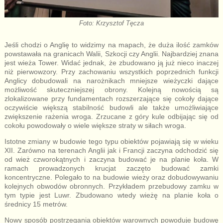
Foto: Krzysztof Tęcza
Jeśli chodzi o Anglię to widzimy na mapach, że duża ilość zamków
powstawała na granicach Walii, Szkocji czy Anglii. Najbardziej znana
jest wieża Tower. Widać jednak, że zbudowano ją już nieco inaczej
niż pierwowzory. Przy zachowaniu wszystkich poprzednich funkcji
Anglicy dobudowali na narożnikach mniejsze wieżyczki dające
możliwość skuteczniejszej obrony. Kolejną nowością są
zlokalizowane przy fundamentach rozszerzające się cokoły dające
oczywiście większą stabilność budowli ale także umożliwiające
zwiększenie rażenia wroga. Zrzucane z góry kule odbijając się od
cokołu powodowały o wiele większe straty w siłach wroga.
Istotne zmiany w budowie tego typu obiektów pojawiają się w wieku
XII. Zarówno na terenach Anglii jak i Francji zaczyna odchodzić się
od wież czworokątnych i zaczyna budować je na planie koła. W
ramach prowadzonych krucjat zaczęto budować zamki
koncentryczne. Polegało to na budowie wieży oraz dobudowywaniu
kolejnych obwodów obronnych. Przykładem przebudowy zamku w
tym typie jest Luwr. Zbudowano wtedy wieżę na planie koła o
średnicy 15 metrów.
Nowy sposób postrzegania obiektów warownych powoduje budowę