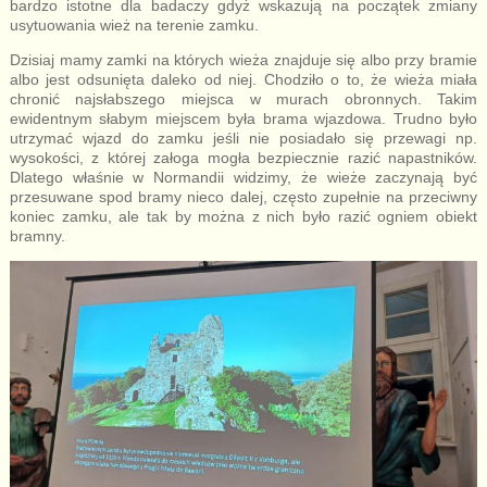
bardzo istotne dla badaczy gdyż wskazują na początek zmiany
usytuowania wież na terenie zamku.
Dzisiaj mamy zamki na których wieża znajduje się albo przy bramie
albo jest odsunięta daleko od niej. Chodziło o to, że wieża miała
chronić najsłabszego miejsca w murach obronnych. Takim
ewidentnym słabym miejscem była brama wjazdowa. Trudno było
utrzymać wjazd do zamku jeśli nie posiadało się przewagi np.
wysokości, z której załoga mogła bezpiecznie razić napastników.
Dlatego właśnie w Normandii widzimy, że wieże zaczynają być
przesuwane spod bramy nieco dalej, często zupełnie na przeciwny
koniec zamku, ale tak by można z nich było razić ogniem obiekt
bramny.