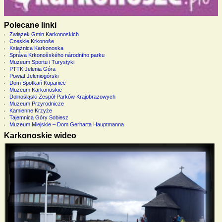
Polecane linki
Związek Gmin Karkonoskich
Czeskie Krkonoše
Książnica Karkonoska
Správa Krkonošského národního parku
Muzeum Sportu i Turystyki
PTTK Jelenia Góra
Powiat Jeleniogórski
Dom Spotkań Kopaniec
Muzeum Karkonoskie
Dolnośląski Zespół Parków Krajobrazowych
Muzeum Przyrodnicze
Kamienne Krzyże
Tajemnica Góry Sobiesz
Muzeum Miejskie – Dom Gerharta Hauptmanna
Karkonoskie wideo