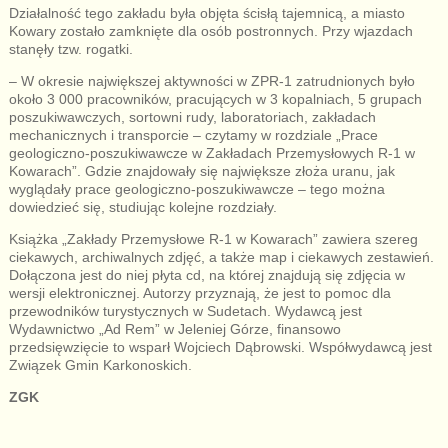
Działalność tego zakładu była objęta ścisłą tajemnicą, a miasto
Kowary zostało zamknięte dla osób postronnych. Przy wjazdach
stanęły tzw. rogatki.
– W okresie największej aktywności w ZPR-1 zatrudnionych było
około 3 000 pracowników, pracujących w 3 kopalniach, 5 grupach
poszukiwawczych, sortowni rudy, laboratoriach, zakładach
mechanicznych i transporcie – czytamy w rozdziale „Prace
geologiczno-poszukiwawcze w Zakładach Przemysłowych R-1 w
Kowarach”. Gdzie znajdowały się największe złoża uranu, jak
wyglądały prace geologiczno-poszukiwawcze – tego można
dowiedzieć się, studiując kolejne rozdziały.
Książka „Zakłady Przemysłowe R-1 w Kowarach” zawiera szereg
ciekawych, archiwalnych zdjęć, a także map i ciekawych zestawień.
Dołączona jest do niej płyta cd, na której znajdują się zdjęcia w
wersji elektronicznej. Autorzy przyznają, że jest to pomoc dla
przewodników turystycznych w Sudetach. Wydawcą jest
Wydawnictwo „Ad Rem” w Jeleniej Górze, finansowo
przedsięwzięcie to wsparł Wojciech Dąbrowski. Współwydawcą jest
Związek Gmin Karkonoskich.
ZGK