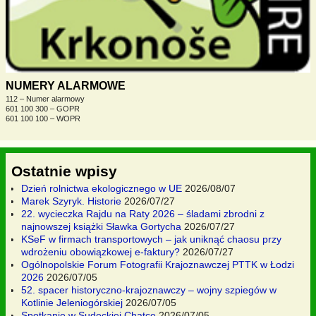
NUMERY ALARMOWE
112 – Numer alarmowy
601 100 300 – GOPR
601 100 100 – WOPR
Ostatnie wpisy
Dzień rolnictwa ekologicznego w UE
2026/08/07
Marek Szyryk. Historie
2026/07/27
22. wycieczka Rajdu na Raty 2026 – śladami zbrodni z
najnowszej książki Sławka Gortycha
2026/07/27
KSeF w firmach transportowych – jak uniknąć chaosu przy
wdrożeniu obowiązkowej e-faktury?
2026/07/27
Ogólnopolskie Forum Fotografii Krajoznawczej PTTK w Łodzi
2026
2026/07/05
52. spacer historyczno-krajoznawczy – wojny szpiegów w
Kotlinie Jeleniogórskiej
2026/07/05
Spotkanie w Sudeckiej Chatce
2026/07/05