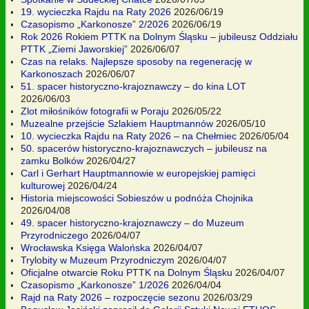
19. wycieczka Rajdu na Raty 2026
2026/06/19
Czasopismo „Karkonosze” 2/2026
2026/06/19
Rok 2026 Rokiem PTTK na Dolnym Śląsku – jubileusz Oddziału
PTTK „Ziemi Jaworskiej”
2026/06/07
Czas na relaks. Najlepsze sposoby na regenerację w
Karkonoszach
2026/06/07
51. spacer historyczno-krajoznawczy – do kina LOT
2026/06/03
Zlot miłośników fotografii w Poraju
2026/05/22
Muzealne przejście Szlakiem Hauptmannów
2026/05/10
10. wycieczka Rajdu na Raty 2026 – na Chełmiec
2026/05/04
50. spacerów historyczno-krajoznawczych – jubileusz na
zamku Bolków
2026/04/27
Carl i Gerhart Hauptmannowie w europejskiej pamięci
kulturowej
2026/04/24
Historia miejscowości Sobieszów u podnóża Chojnika
2026/04/08
49. spacer historyczno-krajoznawczy – do Muzeum
Przyrodniczego
2026/04/07
Wrocławska Księga Walońska
2026/04/07
Trylobity w Muzeum Przyrodniczym
2026/04/07
Oficjalne otwarcie Roku PTTK na Dolnym Śląsku
2026/04/07
Czasopismo „Karkonosze” 1/2026
2026/04/04
Rajd na Raty 2026 – rozpoczęcie sezonu
2026/03/29