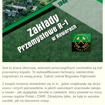
Jest to praca zbiorowa, autorami poszczególnych rozdziałów są byli
pracownicy kopalni. To wykwalifikowani fachowcy, wielokrotnie
nagradzani za swoją pracę. Całość zebrał Bogusław Dąbrowski.
Z książki możemy dowiedzieć się m.in., gdzie znajdowały się złoża
uranu i innych pierwiastków, w jakich warunkach pracowała załoga
a nawet – jak wyglądały zarobki w zakładzie, który powstał na mocy
umowy rządów Polski i ZSRR. Zdradzimy tylko, że były to wysokie
zarobki, jak na ówczesne czasy.