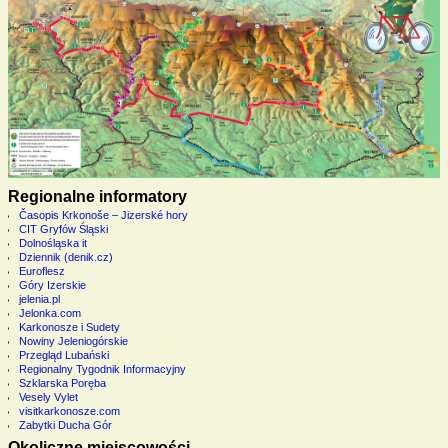
Regionalne informatory
Časopis Krkonoše – Jizerské hory
CIT Gryfów Śląski
Dolnośląska it
Dziennik (denik.cz)
Euroflesz
Góry Izerskie
jelenia.pl
Jelonka.com
Karkonosze i Sudety
Nowiny Jeleniogórskie
Przegląd Lubański
Regionalny Tygodnik Informacyjny
Szklarska Poręba
Vesely Vylet
visitkarkonosze.com
Zabytki Ducha Gór
Okoliczne miejscowości