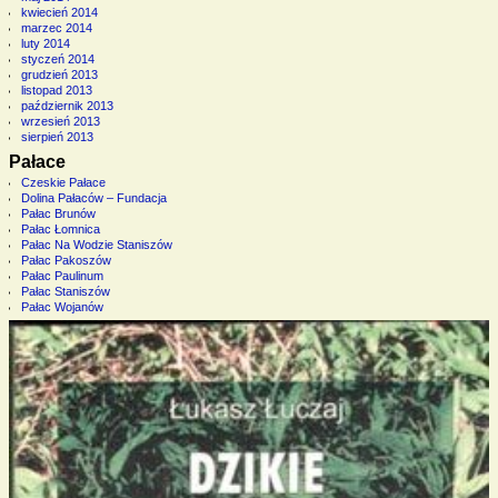
kwiecień 2014
marzec 2014
luty 2014
styczeń 2014
grudzień 2013
listopad 2013
październik 2013
wrzesień 2013
sierpień 2013
Pałace
Czeskie Pałace
Dolina Pałaców – Fundacja
Pałac Brunów
Pałac Łomnica
Pałac Na Wodzie Staniszów
Pałac Pakoszów
Pałac Paulinum
Pałac Staniszów
Pałac Wojanów