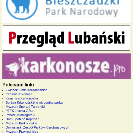
Polecane linki
Związek Gmin Karkonoskich
Czeskie Krkonoše
Książnica Karkonoska
Správa Krkonošského národního parku
Muzeum Sportu i Turystyki
PTTK Jelenia Góra
Powiat Jeleniogórski
Dom Spotkań Kopaniec
Muzeum Karkonoskie
Dolnośląski Zespół Parków Krajobrazowych
Muzeum Przyrodnicze