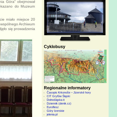
enia Góra” obejmował
rzekazano do Muzeum
cie miało miejsce 20
u wspólnego Archiwum
djęło się prowadzenia
Cyklobusy
Regionalne informatory
Časopis Krkonoše – Jizerské hory
CIT Gryfów Śląski
Dolnośląska it
Dziennik (denik.cz)
Euroflesz
Góry Izerskie
jelenia.pl