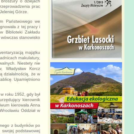
roszury o dziejach
 przeprowadzenia prac
eleniej Górze.
iwum Państwowego we
gnowała z tej pracy i
w Biblioteki Zakładu
c wówczas stanowisko
wentaryzacją majątku
adnicach makulatury,
alnych. Niestety nie
w, Władysław Korcz
ą działalnością, że w
ablicę. Upamiętniono
 w roku 1952, gdy był
urzędujący kierownik
hiwum kierowała Anna
Wrocławiu Oddział w
ednego z budynków po
z swojej podstawowej