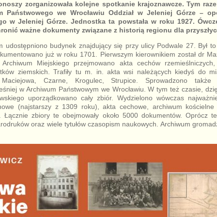
noszy zorganizowała kolejne spotkanie krajoznawcze. Tym raz
m Państwowego we Wrocławiu Oddział w Jeleniej Górze – opow
go w Jeleniej Górze. Jednostka ta powstała w roku 1927. Ówcz
hronić ważne dokumenty związane z historią regionu dla przyszły
 udostępniono budynek znajdujący się przy ulicy Podwale 27. Był to 
dokumentowano już w roku 1701. Pierwszym kierownikiem został dr M
Archiwum Miejskiego przejmowano akta cechów rzemieślniczych, 
tków ziemskich. Trafiły tu m. in. akta wsi należących kiedyś do mi
 Maciejowa, Czarne, Krogulec, Strupice. Sprowadzono takż
niej w Archiwum Państwowym we Wrocławiu. W tym też czasie, dzię
wskiego uporządkowano cały zbiór. Wydzielono wówczas najważniej
owe (najstarszy z 1309 roku), akta cechowe, archiwum kościelne K
. Łącznie zbiory te obejmowały około 5000 dokumentów. Oprócz tego
tarodruków oraz wiele tytułów czasopism naukowych. Archiwum gromadz