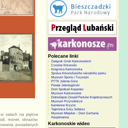
Polecane linki
Związek Gmin Karkonoskich
Czeskie Krkonoše
Książnica Karkonoska
Správa Krkonošského národního parku
Muzeum Sportu i Turystyki
PTTK Jelenia Góra
Powiat Jeleniogórski
Dom Spotkań Kopaniec
Muzeum Karkonoskie
Dolnośląski Zespół Parków Krajobrazowych
Muzeum Przyrodnicze
Kamienne Krzyże
Tajemnica Góry Sobiesz
Muzeum Miejskie – Dom Gerharta
w salach na piętrze
Hauptmanna
ali, monet, obrazów.
Karkonoskie wideo
ntowania posiadanych