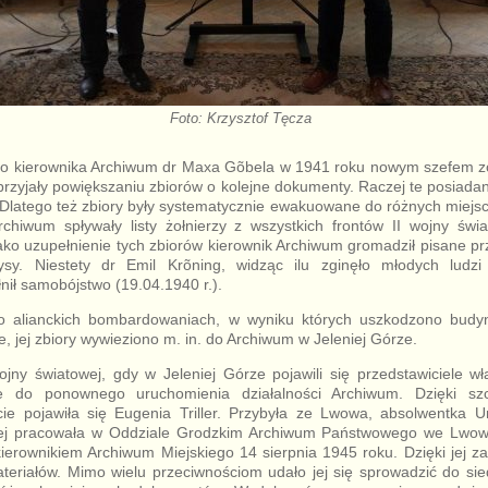
Foto: Krzysztof Tęcza
go kierownika Archiwum dr Maxa Gõbela w 1941 roku nowym szefem zos
rzyjały powiększaniu zbiorów o kolejne dokumenty. Raczej te posiadan
Dlatego też zbiory były systematycznie ewakuowane do różnych miejsc w
hiwum spływały listy żołnierzy z wszystkich frontów II wojny świ
ako uzupełnienie tych zbiorów kierownik Archiwum gromadził pisane pr
rysy. Niestety dr Emil Krõning, widząc ilu zginęło młodych ludz
ił samobójstwo (19.04.1940 r.).
 alianckich bombardowaniach, w wyniku których uszkodzono budynki
, jej zbiory wywieziono m. in. do Archiwum w Jeleniej Górze.
jny światowej, gdy w Jeleniej Górze pojawili się przedstawiciele wł
ce do ponownego uruchomienia działalności Archiwum. Dzięki sz
cie pojawiła się Eugenia Triller. Przybyła ze Lwowa, absolwentka U
iej pracowała w Oddziale Grodzkim Archiwum Państwowego we Lwowi
ierownikiem Archiwum Miejskiego 14 sierpnia 1945 roku. Dzięki jej z
teriałów. Mimo wielu przeciwnościom udało jej się sprowadzić do sie