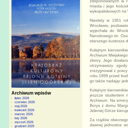
zdeponowanych w r
miasta i jego kościo
wykopaliskowych na 
Niestety w 1951 ro
Wrocławiu, pozbawion
wyjechała do Wrocła
Narodowego im. Osso
starszego kustosza
Kolejnym kierowniki
Archiwum Miejskiego
zbiory. Jego działa
otrzymawszy zgody
zrezygnował z pracy 
roku 1999 przed bud
go także nadając jed
Kolejnym kierownikie
Archiwum wpisów
jeszcze studentem n
lipiec 2026
Archiwum. Na emeryt
czerwiec 2026
Borys z domu Marga
maj 2026
Jeleniej Górze kieruj
kwiecień 2026
marzec 2026
luty 2026
Za rządów obecnego 
styczeń 2026
dawnej jednostce wo
grudzień 2025