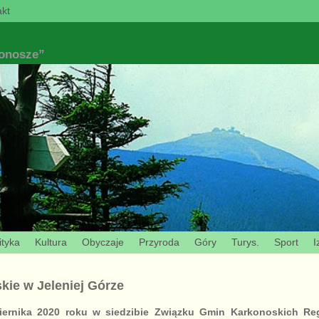
kt
konosze”
ityka
Kultura
Obyczaje
Przyroda
Góry
Turys.
Sport
I
kie w Jeleniej Górze
iernika 2020 roku w siedzibie Związku Gmin Karkonoskich Re