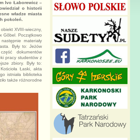
em Ivo Łaborewicz –
iedział o historii
esne władze miasta
ch pokoleń.
obiekt XVIII-wieczny,
ax Gõbel. Początkowo
następnie materiały
asta. Były to: Jeżów
e część dokumentów
ki pracy studentów z
sze zbiory. Były to:
ościoła Łaski, akta
 istniała biblioteka
iło także różnorodne