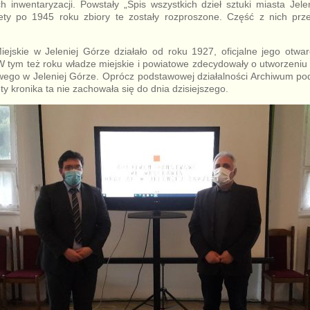
h inwentaryzacji. Powstały „Spis wszystkich dzieł sztuki miasta Jel
tety po 1945 roku zbiory te zostały rozproszone. Część z nich p
ejskie w Jeleniej Górze działało od roku 1927, oficjalne jego otwar
 W tym też roku władze miejskie i powiatowe zdecydowały o utworzeni
wego w Jeleniej Górze. Oprócz podstawowej działalności Archiwum po
ety kronika ta nie zachowała się do dnia dzisiejszego.