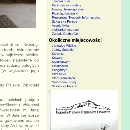
Jelonka.com
Karkonosze i Sudety
Nowiny Jeleniogórskie
Przegląd Lubański
Regionalny Tygodnik Informacyjny
Szklarska Poręba
Vesely Vylet
visitkarkonosze.com
Zabytki Ducha Gór
Okoliczne miejscowości
tał dr Emil Krõning.
Janowice Wielkie
e trzeba było chronić
Jeżów Sudecki
Karpacz
 najbliższej okolicy.
Kowary
atowej, nadsyłane do
Mysłakowice
zez rodziny poległych
Piechowice
Podgórzyn
i (w większości jego
Przesieka
Stara Kamienica
Świeradów-Zdrój
 Pruskiej Biblioteki
Szklarska Poręba
adz polskich, podjęto
częśliwemu zbiegowi
niwersytetu im. Jana
e. W Jeleniej Górze
aangażowaniu ocalało
dziby Archiwum wiele