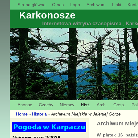
Strona główna
O nas
Logo
Archiwum
Linki
Konta
Karkonosze
Internetowa witryna czasopisma „Kar
Anonse
Czechy
Niemcy
Hist.
Arch.
Gosp.
Pol
Home
→
Historia
→
Archiwum Miejskie w Jeleniej Górze
Archiwum Miejs
W piątek 16 paźdz
Najnowszy nr 2/2026