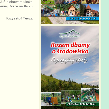
ą. Już niebawem ukaże
eniej Górze na tle 75
Krzysztof Tęcza