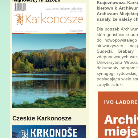
Krajoznawcza Karko
kierownik Archiwu
Archiwum Miejskie
uznały, że należy c
Dla potrzeb Archiwum
którego istnienie u
do nowopowstałego 
stowarzyszeń i mają
Sudecki, Grabary,
zdeponowanych wcześ
Uniwersytetu Wrocła
dokumenty pergamin
synagogi żydowskiej
posiadająca wiele s
zabytki sztuki.
Czeskie Karkonosze