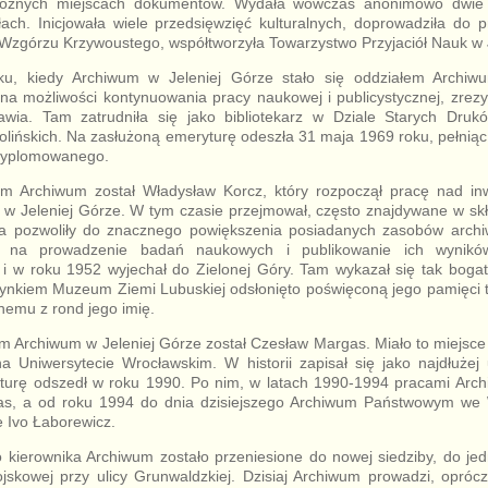
óżnych miejscach dokumentów. Wydała wówczas anonimowo dwie b
łach. Inicjowała wiele przedsięwzięć kulturalnych, doprowadziła do
Wzgórzu Krzywoustego, współtworzyła Towarzystwo Przyjaciół Nauk w J
ku, kiedy Archiwum w Jeleniej Górze stało się oddziałem Arch
a możliwości kontynuowania pracy naukowej i publicystycznej, zrezy
wia. Tam zatrudniła się jako bibliotekarz w Dziale Starych Drukó
lińskich. Na zasłużoną emeryturę odeszła 31 maja 1969 roku, pełnią
 dyplomowanego.
em Archiwum został Władysław Korcz, który rozpoczął pracę nad in
 w Jeleniej Górze. W tym czasie przejmował, często znajdywane w skł
nia pozwoliły do znacznego powiększenia posiadanych zasobów archiw
 na prowadzenie badań naukowych i publikowanie ich wynikó
i w roku 1952 wyjechał do Zielonej Góry. Tam wykazał się tak bogat
ynkiem Muzeum Ziemi Lubuskiej odsłonięto poświęconą jego pamięci t
nemu z rond jego imię.
m Archiwum w Jeleniej Górze został Czesław Margas. Miało to miejsce
a Uniwersytecie Wrocławskim. W historii zapisał się jako najdłużej 
urę odszedł w roku 1990. Po nim, w latach 1990-1994 pracami Arc
s, a od roku 1994 do dnia dzisiejszego Archiwum Państwowym we 
e Ivo Łaborewicz.
kierownika Archiwum zostało przeniesione do nowej siedziby, do j
jskowej przy ulicy Grunwaldzkiej. Dzisiaj Archiwum prowadzi, opróc