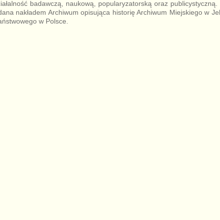
działalność badawczą, naukową, popularyzatorską oraz publicystyczn
ana nakładem Archiwum opisująca historię Archiwum Miejskiego w Jel
aństwowego w Polsce.