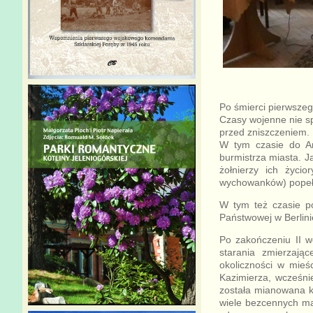
Po śmierci pierwsze
Czasy wojenne nie sp
przed zniszczeniem. 
W tym czasie do Arc
burmistrza miasta. J
żołnierzy ich życio
wychowanków) popełn
W tym też czasie po
Państwowej w Berlinie
Po zakończeniu II wo
starania zmierzają
okoliczności w mieś
Kazimierza, wcześn
została mianowana k
wiele bezcennych ma