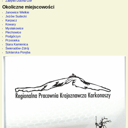
Zabytki Ducha Gór
Okoliczne miejscowości
Janowice Wielkie
Jeżów Sudecki
Karpacz
Kowary
Mysłakowice
Piechowice
Podgórzyn
Przesieka
Stara Kamienica
Świeradów-Zdrój
Szklarska Poręba