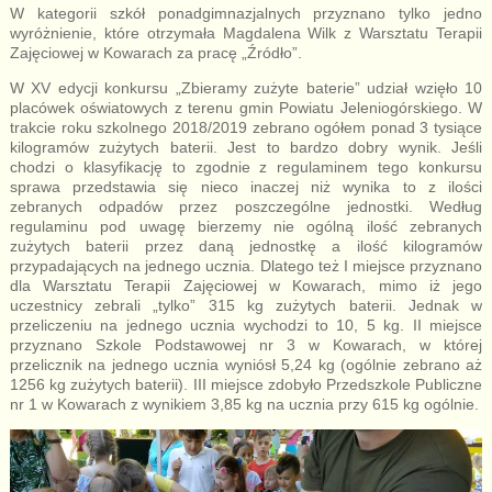
W kategorii szkół ponadgimnazjalnych przyznano tylko jedno
wyróżnienie, które otrzymała Magdalena Wilk z Warsztatu Terapii
Zajęciowej w Kowarach za pracę „Źródło”.
W XV edycji konkursu „Zbieramy zużyte baterie” udział wzięło 10
placówek oświatowych z terenu gmin Powiatu Jeleniogórskiego. W
trakcie roku szkolnego 2018/2019 zebrano ogółem ponad 3 tysiące
kilogramów zużytych baterii. Jest to bardzo dobry wynik. Jeśli
chodzi o klasyfikację to zgodnie z regulaminem tego konkursu
sprawa przedstawia się nieco inaczej niż wynika to z ilości
zebranych odpadów przez poszczególne jednostki. Według
regulaminu pod uwagę bierzemy nie ogólną ilość zebranych
zużytych baterii przez daną jednostkę a ilość kilogramów
przypadających na jednego ucznia. Dlatego też I miejsce przyznano
dla Warsztatu Terapii Zajęciowej w Kowarach, mimo iż jego
uczestnicy zebrali „tylko” 315 kg zużytych baterii. Jednak w
przeliczeniu na jednego ucznia wychodzi to 10, 5 kg. II miejsce
przyznano Szkole Podstawowej nr 3 w Kowarach, w której
przelicznik na jednego ucznia wyniósł 5,24 kg (ogólnie zebrano aż
1256 kg zużytych baterii). III miejsce zdobyło Przedszkole Publiczne
nr 1 w Kowarach z wynikiem 3,85 kg na ucznia przy 615 kg ogólnie.