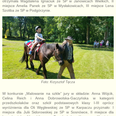
otrzymała Magdalena Ignaciuk ze SP w Janowicach Wielkich, II
miejsce Amelia Panek ze SP w Mysłakowicach, III miejsce Lena
Szoliba ze SP w Podgórzynie.
Foto: Krzysztof Tęcza
W konkursie „Malowanie na szkle” jury w składzie: Anna Wójcik,
Celina Reich i Anna Dobrowolska-Gaczyńska w kategorii
przedszkolaków oraz szkół podstawowych klasy I-III oprócz
wyróżnienia dla Oli Węglewskiej ze SP w Karpaczu przyznało: I
miejsce dla Julii Sidorowskiej ze SP w Sosnówce, II miejsce dla