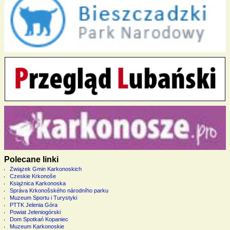
Polecane linki
Związek Gmin Karkonoskich
Czeskie Krkonoše
Książnica Karkonoska
Správa Krkonošského národního parku
Muzeum Sportu i Turystyki
PTTK Jelenia Góra
Powiat Jeleniogórski
Dom Spotkań Kopaniec
Muzeum Karkonoskie