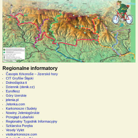
Regionalne informatory
Časopis Krkonoše – Jizerské hory
CIT Gryfów Śląski
Dolnośląska it
Dziennik (denik.cz)
Euroflesz
Góry Izerskie
jelenia.pl
Jelonka.com
Karkonosze i Sudety
Nowiny Jeleniogórskie
Przegląd Lubański
Regionalny Tygodnik Informacyjny
Szklarska Poręba
Vesely Vylet
visitkarkonosze.com