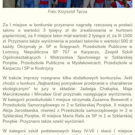
Foto: Krzysztof Tęcza
Za I miejsce w konkursie przyznano nagrodę rzeczową w postaci
talonu o wartości 3 tysięcy zł do zrealizowania w hurtowni
papierniczej, za II miejsce talon miał wartość 2 tysiące zł, za III 1500
zł. Przyznano także wyróżnienia w postaci talonów o wartości 500 zł
każdy. Otrzymały je: SP w Ścięgnach, Przedszkole Publiczne w
Łomnicy, Niepubliczna SP 707 w Karpaczu, Zespół Szkół
Ogólnokształcących i Mistrzostwa Sportowego w Szklarskiej
Porębie, Przedszkole Publiczne w Mysłakowicach, Przedszkole w
Karpaczu i SP w Kostrzycy.
W trakcie imprezy rozegrano kilka dodatkowych konkursów. Jeśli
chodzi o konkurs „Najbardziej pomysłowe przebranie o charakterze
ekologicznym” to jury w składzie: Jadwiga Chałupka, Maja
Marcinkowska i Mirosław Graf przyznało następujące wyróżnienia.
W kategorii przedszkolaki I miejsce otrzymała Zuzanna Boewerdt z
Przedszkola Samorządowego nr 2 w Szklarskiej Porębie, II miejsce
Alicja Jarosławska, również z Przedszkola samorządowego nr 2 w
Szklarskiej Porębie, III miejsce Maria Rafa ze SP nr 1 w Szklarskiej
Porębie. Przyznano także sześć wyróżnień.
W kategorii szkół podstawowych klasy IV-VII i starsi I miejsce