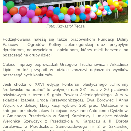
Foto: Krzysztof Tęcza
Podziękowania należą się także pracownikom Fundacji Doliny
Pałaców i Ogrodów Kotliny Jeleniogórskiej oraz przybyłym
dyrektorom, nauczycielom i opiekunom, którzy mieli baczenie na
poszczególne grupy dzieci.
Całość imprezy poprowadzili Grzegorz Truchanowicz i Arkadiusz
Lipin. Im też przypadł w udziale zaszczyt ogłoszenia wyników
poszczególnych konkursów.
Jeśli chodzi o XXVI edycję konkursu plastycznego „Chrońmy
środowisko naturalne” to wpłynęło nań 331 prac z 20 placówek
oświatowych z terenu 9 gmin Powiatu Jeleniogórskiego. Jury w
składzie: Izabela Uroda (przewodnicząca), Ewa Borowiec i Anna
Wójcik do dalszej klasyfikacji wybrało 250 prac. Ostatecznie w
kategorii przedszkolaków I miejsce przyznano Antoniemu Cydzikowi
z Gminnego Przedszkola w Starej Kamienicy. II miejsce zdobyła
Weronika Szewczyk z Przedszkola w Karpaczu a III Dorota
Juralewicz z Przedszkola Samorządowego nr 2 w Szklarskiej