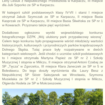
Leny Lesiuk z Niepublicznego Przedszkola w Karpaczu, III miejsce
dla Julii Szporko ze SP w Karpaczu.
W kategorii szkół podstawowych klasy IV-VII i starsi I miejsce
otrzymał Jakub Szymczak ze SP w Karpaczu, II miejsce Basia
Kasprzak ze SP w Karpaczu, III miejsce Basia Śliwińska ze SP nr 1
w Kowarach. Przyznano także pięć wyróżnień.
Dodatkowo ogłoszono wyniki wojewódzkiego konkursu
fotograficznego DZPK „Mój ulubiony park przypałacowy wiosną”.
Celem tego konkursu było propagowanie wśród młodzieży wartości
historycznych, kulturowych i przyrodniczych parków krajobrazowych
Dolnego Śląska. Tutaj prace były rozpatrywane w dwóch
kategoriach wiekowych. Jeśli chodzi o uczniów szkół podstawowych
to I miejsce otrzymała Martyna Papież ze SP nr 2 i Szkoły
Muzycznej I stopnia w Miliczu, II miejsce otrzymał Antoni Czabaj ze
SP „Tęcza” w Zgorzelcu, III miejsce Klara Janeczek ze SP nr 5 w
Bolesławcu. Do tego doszły wyróżnienia dla: Laury Besz z
Niepublicznej SP Sióstr Salezjanek we Wrocławiu, Szymona
Musielaka ze SP nr 2 i Szkoły Muzycznej I stopnia w Miliczu,
Olgierda Hodela ze SP w Mokrzeszowie.