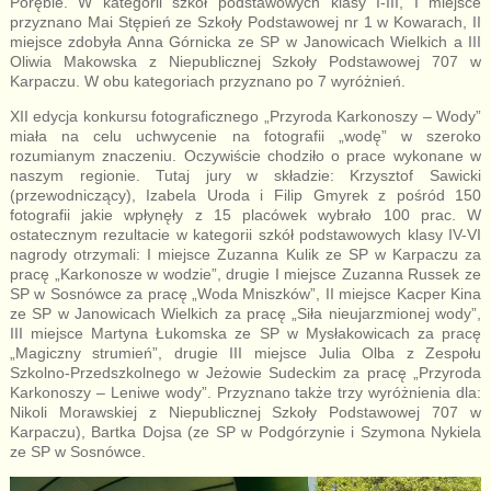
Porębie. W kategorii szkół podstawowych klasy I-III, I miejsce
przyznano Mai Stępień ze Szkoły Podstawowej nr 1 w Kowarach, II
miejsce zdobyła Anna Górnicka ze SP w Janowicach Wielkich a III
Oliwia Makowska z Niepublicznej Szkoły Podstawowej 707 w
Karpaczu. W obu kategoriach przyznano po 7 wyróżnień.
XII edycja konkursu fotograficznego „Przyroda Karkonoszy – Wody”
miała na celu uchwycenie na fotografii „wodę” w szeroko
rozumianym znaczeniu. Oczywiście chodziło o prace wykonane w
naszym regionie. Tutaj jury w składzie: Krzysztof Sawicki
(przewodniczący), Izabela Uroda i Filip Gmyrek z pośród 150
fotografii jakie wpłynęły z 15 placówek wybrało 100 prac. W
ostatecznym rezultacie w kategorii szkół podstawowych klasy IV-VI
nagrody otrzymali: I miejsce Zuzanna Kulik ze SP w Karpaczu za
pracę „Karkonosze w wodzie”, drugie I miejsce Zuzanna Russek ze
SP w Sosnówce za pracę „Woda Mniszków”, II miejsce Kacper Kina
ze SP w Janowicach Wielkich za pracę „Siła nieujarzmionej wody”,
III miejsce Martyna Łukomska ze SP w Mysłakowicach za pracę
„Magiczny strumień”, drugie III miejsce Julia Olba z Zespołu
Szkolno-Przedszkolnego w Jeżowie Sudeckim za pracę „Przyroda
Karkonoszy – Leniwe wody”. Przyznano także trzy wyróżnienia dla:
Nikoli Morawskiej z Niepublicznej Szkoły Podstawowej 707 w
Karpaczu), Bartka Dojsa (ze SP w Podgórzynie i Szymona Nykiela
ze SP w Sosnówce.