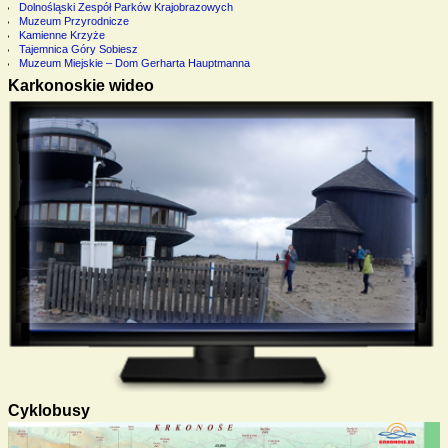
Dolnośląski Zespół Parków Krajobrazowych
Muzeum Przyrodnicze
Kamienne Krzyże
Tajemnica Góry Sobiesz
Muzeum Miejskie – Dom Gerharta Hauptmanna
Karkonoskie wideo
Cyklobusy