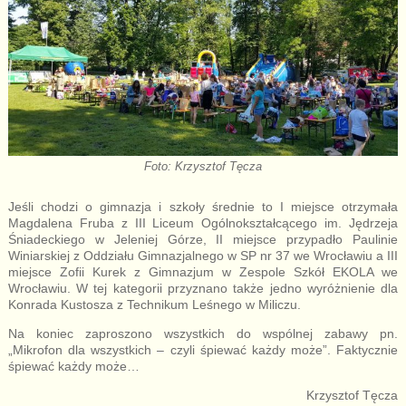
Foto: Krzysztof Tęcza
Jeśli chodzi o gimnazja i szkoły średnie to I miejsce otrzymała
Magdalena Fruba z III Liceum Ogólnokształcącego im. Jędrzeja
Śniadeckiego w Jeleniej Górze, II miejsce przypadło Paulinie
Winiarskiej z Oddziału Gimnazjalnego w SP nr 37 we Wrocławiu a III
miejsce Zofii Kurek z Gimnazjum w Zespole Szkół EKOLA we
Wrocławiu. W tej kategorii przyznano także jedno wyróżnienie dla
Konrada Kustosza z Technikum Leśnego w Miliczu.
Na koniec zaproszono wszystkich do wspólnej zabawy pn.
„Mikrofon dla wszystkich – czyli śpiewać każdy może”. Faktycznie
śpiewać każdy może…
Krzysztof Tęcza