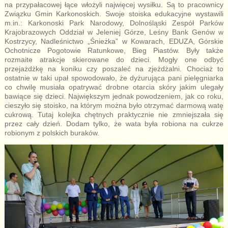
na przypałacowej łące włożyli najwięcej wysiłku. Są to pracownicy
Związku Gmin Karkonoskich. Swoje stoiska edukacyjne wystawili
m.in.: Karkonoski Park Narodowy, Dolnośląski Zespół Parków
Krajobrazowych Oddział w Jeleniej Górze, Leśny Bank Genów w
Kostrzycy, Nadleśnictwo „Śnieżka” w Kowarach, EDUZA, Górskie
Ochotnicze Pogotowie Ratunkowe, Bieg Piastów. Były także
rozmaite atrakcje skierowane do dzieci. Mogły one odbyć
przejażdżkę na koniku czy poszaleć na zjeżdżalni. Chociaż to
ostatnie w taki upał spowodowało, że dyżurująca pani pielęgniarka
co chwilę musiała opatrywać drobne otarcia skóry jakim ulegały
bawiące się dzieci. Największym jednak powodzeniem, jak co roku,
cieszyło się stoisko, na którym można było otrzymać darmową watę
cukrową. Tutaj kolejka chętnych praktycznie nie zmniejszała się
przez cały dzień. Dodam tylko, że wata była robiona na cukrze
robionym z polskich buraków.