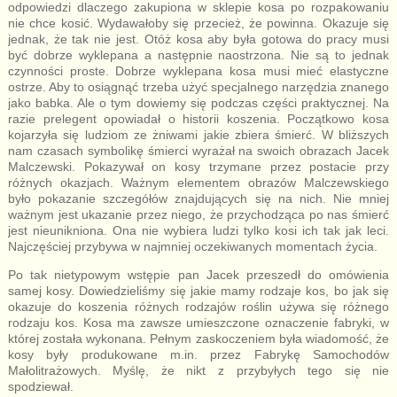
odpowiedzi dlaczego zakupiona w sklepie kosa po rozpakowaniu
nie chce kosić. Wydawałoby się przecież, że powinna. Okazuje się
jednak, że tak nie jest. Otóż kosa aby była gotowa do pracy musi
być dobrze wyklepana a następnie naostrzona. Nie są to jednak
czynności proste. Dobrze wyklepana kosa musi mieć elastyczne
ostrze. Aby to osiągnąć trzeba użyć specjalnego narzędzia znanego
jako babka. Ale o tym dowiemy się podczas części praktycznej. Na
razie prelegent opowiadał o historii koszenia. Początkowo kosa
kojarzyła się ludziom ze żniwami jakie zbiera śmierć. W bliższych
nam czasach symbolikę śmierci wyrażał na swoich obrazach Jacek
Malczewski. Pokazywał on kosy trzymane przez postacie przy
różnych okazjach. Ważnym elementem obrazów Malczewskiego
było pokazanie szczegółów znajdujących się na nich. Nie mniej
ważnym jest ukazanie przez niego, że przychodząca po nas śmierć
jest nieunikniona. Ona nie wybiera ludzi tylko kosi ich tak jak leci.
Najczęściej przybywa w najmniej oczekiwanych momentach życia.
Po tak nietypowym wstępie pan Jacek przeszedł do omówienia
samej kosy. Dowiedzieliśmy się jakie mamy rodzaje kos, bo jak się
okazuje do koszenia różnych rodzajów roślin używa się różnego
rodzaju kos. Kosa ma zawsze umieszczone oznaczenie fabryki, w
której została wykonana. Pełnym zaskoczeniem była wiadomość, że
kosy były produkowane m.in. przez Fabrykę Samochodów
Małolitrażowych. Myślę, że nikt z przybyłych tego się nie
spodziewał.