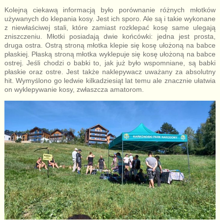
Kolejną ciekawą informacją było porównanie różnych młotków
używanych do klepania kosy. Jest ich sporo. Ale są i takie wykonane
z niewłaściwej stali, które zamiast rozklepać kosę same ulegają
zniszczeniu. Młotki posiadają dwie końcówki: jedna jest prosta,
druga ostra. Ostrą stroną młotka klepie się kosę ułożoną na babce
płaskiej. Płaską stroną młotka wyklepuje się kosę ułożoną na babce
ostrej. Jeśli chodzi o babki to, jak już było wspomniane, są babki
płaskie oraz ostre. Jest także naklepywacz uważany za absolutny
hit. Wymyślono go ledwie kilkadziesiąt lat temu ale znacznie ułatwia
on wyklepywanie kosy, zwłaszcza amatorom.