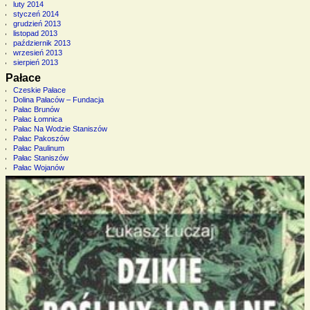
luty 2014
styczeń 2014
grudzień 2013
listopad 2013
październik 2013
wrzesień 2013
sierpień 2013
Pałace
Czeskie Pałace
Dolina Pałaców – Fundacja
Pałac Brunów
Pałac Łomnica
Pałac Na Wodzie Staniszów
Pałac Pakoszów
Pałac Paulinum
Pałac Staniszów
Pałac Wojanów