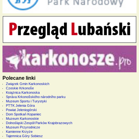
Polecane linki
Związek Gmin Karkonoskich
Czeskie Krkonoše
Książnica Karkonoska
Správa Krkonošského národního parku
Muzeum Sportu i Turystyki
PTTK Jelenia Góra
Powiat Jeleniogórski
Dom Spotkań Kopaniec
Muzeum Karkonoskie
Dolnośląski Zespół Parków Krajobrazowych
Muzeum Przyrodnicze
Kamienne Krzyże
Tajemnica Góry Sobiesz