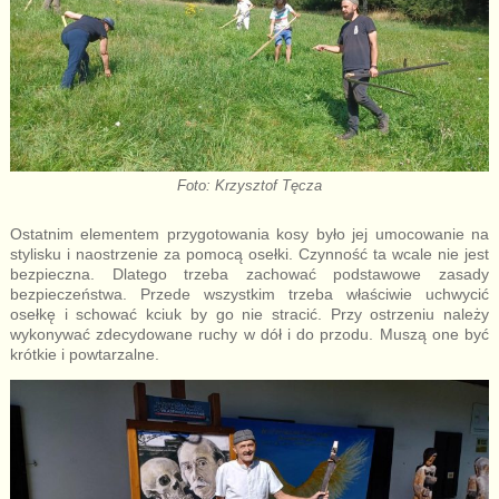
Foto: Krzysztof Tęcza
Ostatnim elementem przygotowania kosy było jej umocowanie na
stylisku i naostrzenie za pomocą osełki. Czynność ta wcale nie jest
bezpieczna. Dlatego trzeba zachować podstawowe zasady
bezpieczeństwa. Przede wszystkim trzeba właściwie uchwycić
osełkę i schować kciuk by go nie stracić. Przy ostrzeniu należy
wykonywać zdecydowane ruchy w dół i do przodu. Muszą one być
krótkie i powtarzalne.