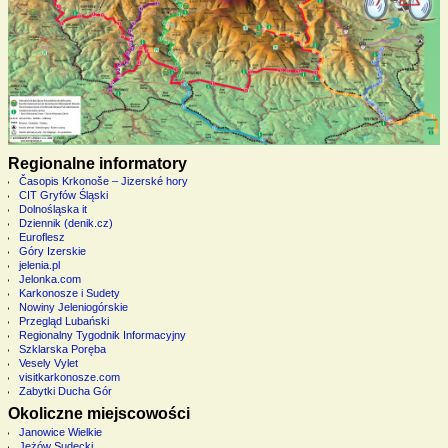
Regionalne informatory
Časopis Krkonoše – Jizerské hory
CIT Gryfów Śląski
Dolnośląska it
Dziennik (denik.cz)
Euroflesz
Góry Izerskie
jelenia.pl
Jelonka.com
Karkonosze i Sudety
Nowiny Jeleniogórskie
Przegląd Lubański
Regionalny Tygodnik Informacyjny
Szklarska Poręba
Vesely Vylet
visitkarkonosze.com
Zabytki Ducha Gór
Okoliczne miejscowości
Janowice Wielkie
Jeżów Sudecki