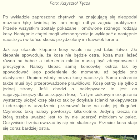
Foto: Krzysztof Tęcza
Po wykładzie zaproszono chętnych na znajdującą się nieopodal
muzeum łąkę kwietną by tam mogli odbyć zajęcia praktyczne.
Przede wszystkim zostały pokazane i omówione różnego rodzaju
kosy. Następnie chętni mogli własnoręcznie je wyklepać a następnie
naostrzyć i w końcu skosić przydzielony im kawałek terenu.
Jak się okazało klepanie kosy wcale nie jest takie łatwe. Złe
klepanie spowoduje, że kosa nie będzie ostra. Kosa musi leżeć
równo na babce a uderzenia młotka muszą być zdecydowane i
precyzyjne. Należy klepać samą końcówkę ostrza tak by
spowodować jego pocienienie do momentu aż będzie ono
elastyczne. Dopiero wtedy można kosę naostrzyć. Samo ostrzenie
także musi być przeprowadzone prawidłowo. Kosę ostrzy się tylko z
jednej strony. Jeśli chodzi o naklepywacz to jest on
najprzyjaźniejszy dla ostrzących kosę. Na tym ciekawym urządzeniu
wystarczy ułożyć kosę płasko tak by dotykała ścianki naklepywacza
i uderzając w urządzenie przesuwać kosę na całej jej długości.
Czynność taką należy powtórzyć kilkukrotnie. Jedyną rzeczą na
którą trzeba uważać jest to by nie uderzyć młotkiem w palec.
Oczywiście trzeba uważać by się nie skaleczyć. Przecież kosa staje
się coraz bardziej ostra.