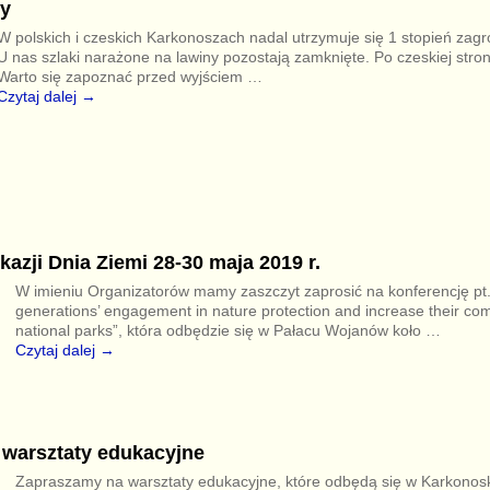
y
W polskich i czeskich Karkonoszach nadal utrzymuje się 1 stopień zag
U nas szlaki narażone na lawiny pozostają zamknięte. Po czeskiej stron
Warto się zapoznać przed wyjściem
…
Czytaj dalej →
kazji Dnia Ziemi 28-30 maja 2019 r.
W imieniu Organizatorów mamy zaszczyt zaprosić na konferencję pt
generations’ engagement in nature protection and increase their co
national parks”, która odbędzie się w Pałacu Wojanów koło
…
Czytaj dalej →
 warsztaty edukacyjne
Zapraszamy na warsztaty edukacyjne, które odbędą się w Karkono