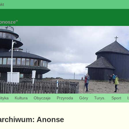
kt
konosze”
ityka
Kultura
Obyczaje
Przyroda
Góry
Turys.
Sport
I
 archiwum:
Anonse