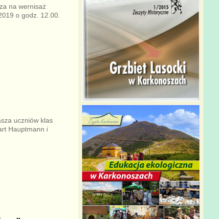
za na wernisaż
2019 o godz. 12.00.
sza uczniów klas
hart Hauptmann i