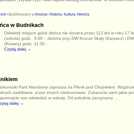
loch
Opublikowano w
Anonse
,
Historia
,
Kultura
,
Niemcy
ońca w Budnikach
Odwiedź miejsce gdzie słońce nie dociera przez 113 dni w roku 17 li
(sobota) godz. 9:00 – zbiórka przy DW Krucze Skały (Karpacz) i D
(Kowary) godz. 11:30
…
Czytaj dalej →
jnikiem
arkonoski Park Narodowy zaprasza na Piknik pod Chojnikiem. Wzgórze
ednych uwielbiane, przez innych niedoceniane. Zobaczcie sami jakie je
apomnijcie nas odwiedzić w sobotę. Od południa zaczynamy
…
zytaj dalej →