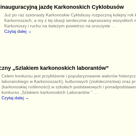
inauguracyjną jazdę Karkonoskich Cyklobusów
Już po raz szesnasty Karkonoskie Cyklobusy rozpoczną kolejny rok
Karkonoszach, a my z tej okazji serdecznie zapraszamy wszystkich m
Karkonoszy i ruchu na świeżym powietrzu na uroczyste
…
Czytaj dalej →
czny „Szlakiem karkonoskich laborantów”
Celem konkursu jest przybliżenie i popularyzowanie walorów historyczn
laboranckiego w Karkonoszach), kulturowych (ziołolecznictwa) oraz p
(karkonoskiej roślinności) w szkołach podstawowych i ponadpodstaw
konkursu „Szlakiem karkonoskich Laborantów ”
…
Czytaj dalej →