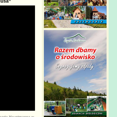
iusa”
rharta Hauptmanna w