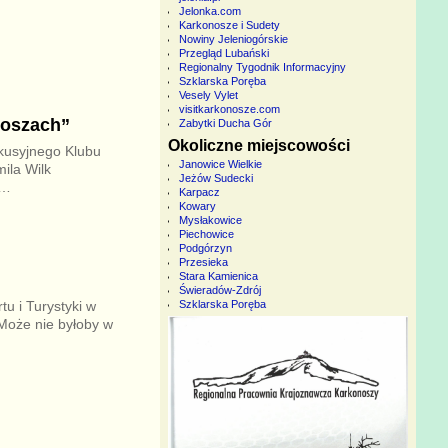
Jelonka.com
Karkonosze i Sudety
Nowiny Jeleniogórskie
Przegląd Lubański
Regionalny Tygodnik Informacyjny
Szklarska Poręba
Vesely Vylet
visitkarkonosze.com
noszach”
Zabytki Ducha Gór
Okoliczne miejscowości
skusyjnego Klubu
Janowice Wielkie
ila Wilk
Jeżów Sudecki
…
Karpacz
Kowary
Mysłakowice
Piechowice
Podgórzyn
Przesieka
Stara Kamienica
Świeradów-Zdrój
Szklarska Poręba
u i Turystyki w
 Może nie byłoby w