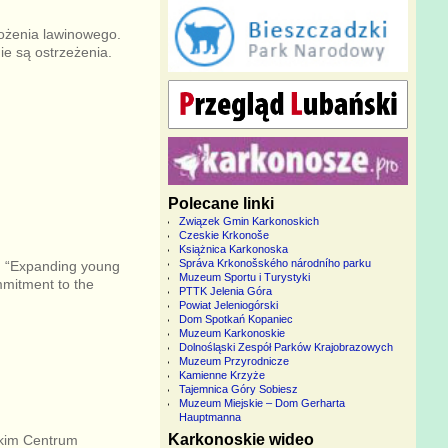
rożenia lawinowego.
ie są ostrzeżenia.
Polecane linki
Związek Gmin Karkonoskich
Czeskie Krkonoše
Książnica Karkonoska
Správa Krkonošského národního parku
. “Expanding young
Muzeum Sportu i Turystyki
mmitment to the
PTTK Jelenia Góra
Powiat Jeleniogórski
Dom Spotkań Kopaniec
Muzeum Karkonoskie
Dolnośląski Zespół Parków Krajobrazowych
Muzeum Przyrodnicze
Kamienne Krzyże
Tajemnica Góry Sobiesz
Muzeum Miejskie – Dom Gerharta
Hauptmanna
Karkonoskie wideo
skim Centrum