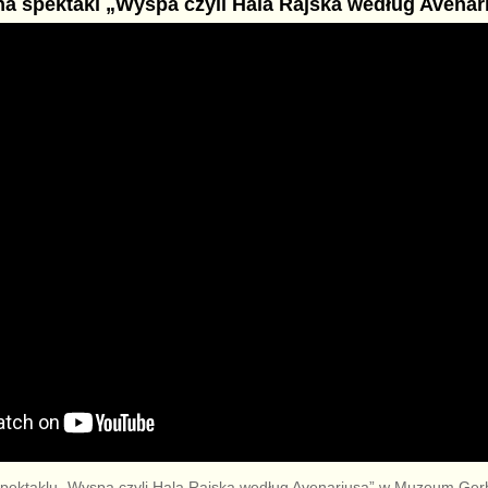
a spektakl „Wyspa czyli Hala Rajska według Avenar
spektaklu „Wyspa czyli Hala Rajska według Avenariusa” w Muzeum Ge