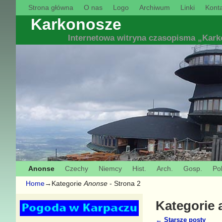
Strona główna
O nas
Logo
Archiwum
Linki
Konta
Karkonosze
Internetowa witryna czasopisma „Kar
Anonse
Czechy
Niemcy
Hist.
Arch.
Gosp.
Pol
Home
→Kategorie
Anonse
- Strona 2
Kategorie
←
Starsze posty