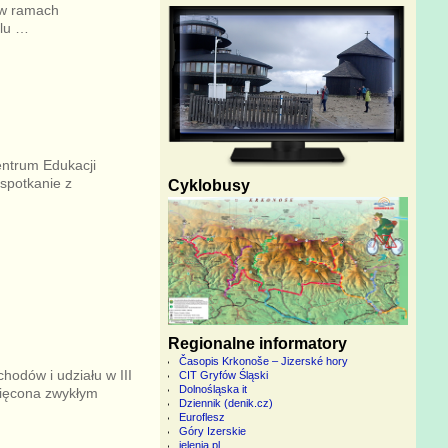
, w ramach
klu
…
ntrum Edukacji
 spotkanie z
Cyklobusy
Regionalne informatory
Časopis Krkonoše – Jizerské hory
hodów i udziału w III
CIT Gryfów Śląski
Dolnośląska it
więcona zwykłym
Dziennik (denik.cz)
Euroflesz
Góry Izerskie
jelenia.pl