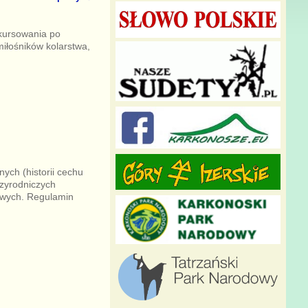
 kursowania po
iłośników kolarstwa,
ych (historii cechu
rzyrodniczych
owych. Regulamin