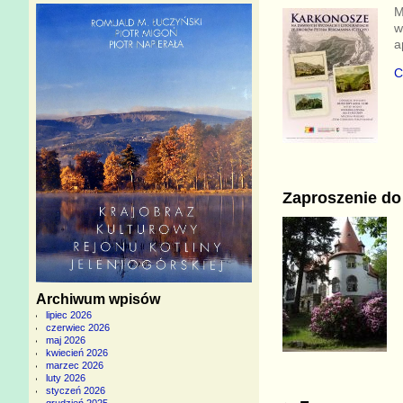
M
w
a
C
Zaproszenie do
Archiwum wpisów
lipiec 2026
czerwiec 2026
maj 2026
kwiecień 2026
marzec 2026
luty 2026
styczeń 2026