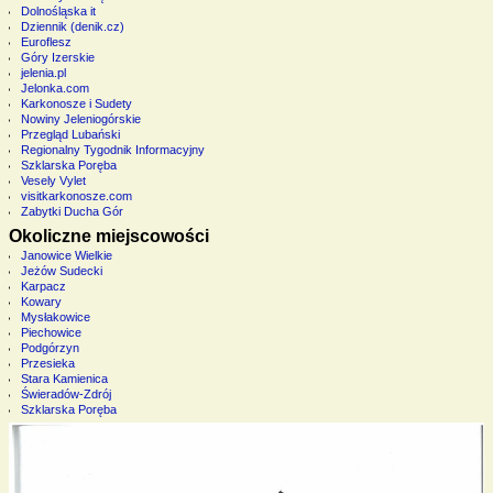
Dolnośląska it
Dziennik (denik.cz)
Euroflesz
Góry Izerskie
jelenia.pl
Jelonka.com
Karkonosze i Sudety
Nowiny Jeleniogórskie
Przegląd Lubański
Regionalny Tygodnik Informacyjny
Szklarska Poręba
Vesely Vylet
visitkarkonosze.com
Zabytki Ducha Gór
Okoliczne miejscowości
Janowice Wielkie
Jeżów Sudecki
Karpacz
Kowary
Mysłakowice
Piechowice
Podgórzyn
Przesieka
Stara Kamienica
Świeradów-Zdrój
Szklarska Poręba