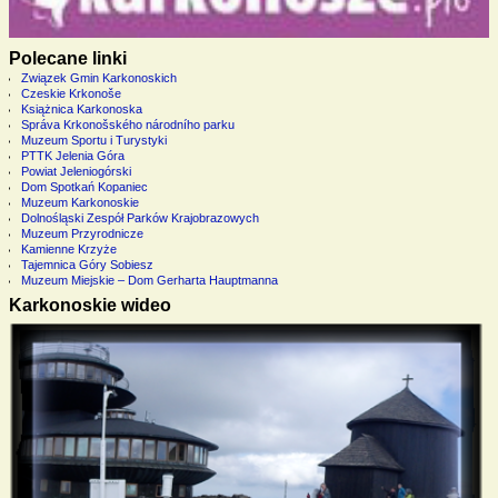
Polecane linki
Związek Gmin Karkonoskich
Czeskie Krkonoše
Książnica Karkonoska
Správa Krkonošského národního parku
Muzeum Sportu i Turystyki
PTTK Jelenia Góra
Powiat Jeleniogórski
Dom Spotkań Kopaniec
Muzeum Karkonoskie
Dolnośląski Zespół Parków Krajobrazowych
Muzeum Przyrodnicze
Kamienne Krzyże
Tajemnica Góry Sobiesz
Muzeum Miejskie – Dom Gerharta Hauptmanna
Karkonoskie wideo