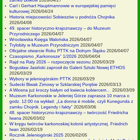
Carl i Gerhart Hauptmannowie w europejskiej pamięci
kulturowej
2026/04/24
Historia miejscowości Sobieszów u podnóża Chojnika
2026/04/08
49. spacer historyczno-krajoznawczy – do Muzeum
Przyrodniczego
2026/04/07
Wrocławska Księga Walońska
2026/04/07
Trylobity w Muzeum Przyrodniczym
2026/04/07
Oficjalne otwarcie Roku PTTK na Dolnym Śląsku
2026/04/07
Czasopismo „Karkonosze” 1/2026
2026/04/04
Rajd na Raty 2026 – rozpoczęcie sezonu
2026/03/29
Bogusław Jasiński zaprosił do Galerii Sztuki Nowej ETHOS
2026/03/29
Wybory w jeleniogórskim PTTK
2026/03/29
Sudecki Biwak Zimowy w Szklarskiej Porębie
2026/03/13
A Wiosna już kroczy białym od kwiecia kobiercem…
2026/03/09
Muzeum Karkonoskie w Jeleniej Górze zaprasza 10 marca o
godz. 12:00 na wykład: „La donna è mobile, czyli Kunegunda z
zamku Chojnik. Legendy i fakty”
2026/03/06
48. spacer historyczno-krajoznawczy – twórczość Friedricha
Iwana
2026/03/02
W kręgu twórców karkonoskiej kolonii artystycznej. Friedrich
Iwan
2026/02/19
Rocznik Jeleniogórski 2025
2026/02/05