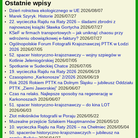
Ostatnie wpisy
Dzień rolnictwa ekologicznego w UE
2026/08/07
Marek Szyryk. Historie
2026/07/27
22. wycieczka Rajdu na Raty 2026 – śladami zbrodni z
najnowszej książki Sławka Gortycha
2026/07/27
KSeF w firmach transportowych – jak uniknąć chaosu przy
wdrożeniu obowiązkowej e-faktury?
2026/07/27
Ogólnopolskie Forum Fotografii Krajoznawczej PTTK w Łodzi
2026
2026/07/05
52. spacer historyczno-krajoznawczy – wojny szpiegów w
Kotlinie Jeleniogórskiej
2026/07/05
Spotkanie w Sudeckiej Chatce
2026/07/05
19. wycieczka Rajdu na Raty 2026
2026/06/19
Czasopismo „Karkonosze” 2/2026
2026/06/19
Rok 2026 Rokiem PTTK na Dolnym Śląsku – jubileusz Oddziału
PTTK „Ziemi Jaworskiej”
2026/06/07
Czas na relaks. Najlepsze sposoby na regenerację w
Karkonoszach
2026/06/07
51. spacer historyczno-krajoznawczy – do kina LOT
2026/06/03
Zlot miłośników fotografii w Poraju
2026/05/22
Muzealne przejście Szlakiem Hauptmannów
2026/05/10
10. wycieczka Rajdu na Raty 2026 – na Chełmiec
2026/05/04
50. spacerów historyczno-krajoznawczych – jubileusz na
zamku Bolków
2026/04/27