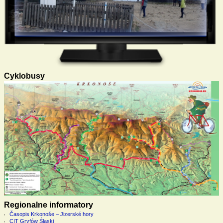
Cyklobusy
Regionalne informatory
Časopis Krkonoše – Jizerské hory
CIT Gryfów Śląski