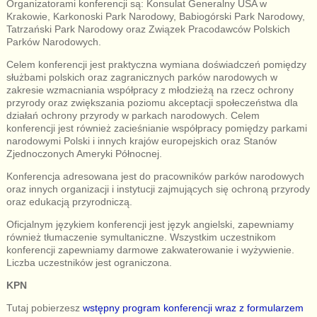
Organizatorami konferencji są: Konsulat Generalny USA w
Krakowie, Karkonoski Park Narodowy, Babiogórski Park Narodowy,
Tatrzański Park Narodowy oraz Związek Pracodawców Polskich
Parków Narodowych.
Celem konferencji jest praktyczna wymiana doświadczeń pomiędzy
służbami polskich oraz zagranicznych parków narodowych w
zakresie wzmacniania współpracy z młodzieżą na rzecz ochrony
przyrody oraz zwiększania poziomu akceptacji społeczeństwa dla
działań ochrony przyrody w parkach narodowych. Celem
konferencji jest również zacieśnianie współpracy pomiędzy parkami
narodowymi Polski i innych krajów europejskich oraz Stanów
Zjednoczonych Ameryki Północnej.
Konferencja adresowana jest do pracowników parków narodowych
oraz innych organizacji i instytucji zajmujących się ochroną przyrody
oraz edukacją przyrodniczą.
Oficjalnym językiem konferencji jest język angielski, zapewniamy
również tłumaczenie symultaniczne. Wszystkim uczestnikom
konferencji zapewniamy darmowe zakwaterowanie i wyżywienie.
Liczba uczestników jest ograniczona.
KPN
Tutaj pobierzesz
wstępny program konferencji wraz z formularzem