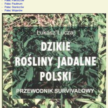
Pałac Pakoszów
Pałac Paulinum
Pałac Staniszów
Pałac Wojanów