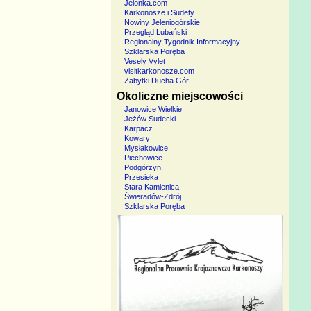
Jelonka.com
Karkonosze i Sudety
Nowiny Jeleniogórskie
Przegląd Lubański
Regionalny Tygodnik Informacyjny
Szklarska Poręba
Vesely Vylet
visitkarkonosze.com
Zabytki Ducha Gór
Okoliczne miejscowości
Janowice Wielkie
Jeżów Sudecki
Karpacz
Kowary
Mysłakowice
Piechowice
Podgórzyn
Przesieka
Stara Kamienica
Świeradów-Zdrój
Szklarska Poręba