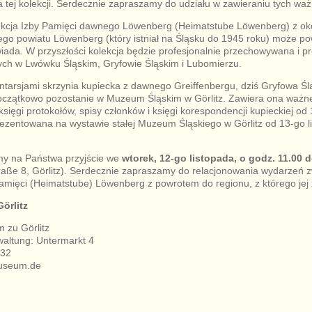
 tej kolekcji. Serdecznie zapraszamy do udziału w zawieraniu tych w
lekcja Izby Pamięci dawnego Löwenberg (Heimatstube Löwenberg) z oko
ego powiatu Löwenberg (który istniał na Śląsku do 1945 roku) może po
wiada. W przyszłości kolekcja będzie profesjonalnie przechowywana i 
nych w Lwówku Śląskim, Gryfowie Śląskim i Lubomierzu.
tarsjami skrzynia kupiecka z dawnego Greiffenbergu, dziś Gryfowa Ślą
oczątkowo pozostanie w Muzeum Śląskim w Görlitz. Zawiera ona ważne
 księgi protokołów, spisy członków i księgi korespondencji kupieckiej od
rezentowana na wystawie stałej Muzeum Śląskiego w Görlitz od 13-go l
my na Państwa przyjście we
wtorek, 12-go listopada, o godz. 11.00
aße 8, Görlitz). Serdecznie zapraszamy do relacjonowania wydarzeń 
mięci (Heimatstube) Löwenberg z powrotem do regionu, z którego jej 
örlitz
 zu Görlitz
waltung: Untermarkt 4
132
useum.de