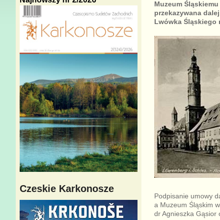
Muzeum Śląskiemu w 
przekazywana dalej
Lwówka Śląskiego 
Czeskie Karkonosze
Podpisanie umowy da
a Muzeum Śląskim w 
dr Agnieszka Gąsior 