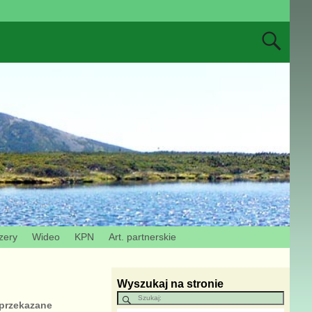
zery
Wideo
KPN
Art. partnerskie
Wyszukaj na stronie
 przekazane