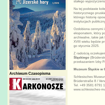
stałego wypożyczenia
Na tej podstawie ko
historycznego pruski
którego historię opo
instytucjach publicz
Ozdobiona cennymi in
eksponatem, który p
archiwalne, takie jak
XVIII wieku będzie p
go stycznia 2025.
Z radością oczekuje
Śląskiego
(Brüderstr
przekazaniem Izby Pa
Muzeum Śląskie w G
Archiwum Czasopisma
Schlesisches Museum
Brüderstraße 8 / Ver
Tel. +49 3581 8791 
www.schlesisches-m