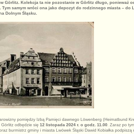
Görlitz. Kolekcja ta nie pozostanie w Görlitz długo, ponieważ o
. Tym samym wróci ona jako depozyt do rodzinnego miasta – do 
na Dolnym Śląsku.
rowizny pomiędzy Izbą Pamięci dawnego Löwenberg (Heimatbund Krei
Görlitz odbędzie się
12 listopada 2024 r. o godz. 11.00
. Zaraz po t
oraz burmistrz gminy i miasta Lwówek Śląski Dawid Kobiałka podpiszą