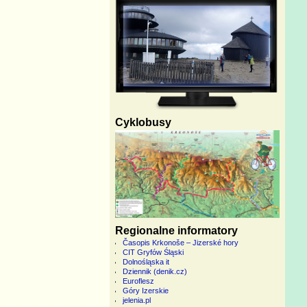
Cyklobusy
Regionalne informatory
Časopis Krkonoše – Jizerské hory
CIT Gryfów Śląski
Dolnośląska it
Dziennik (denik.cz)
Euroflesz
Góry Izerskie
jelenia.pl