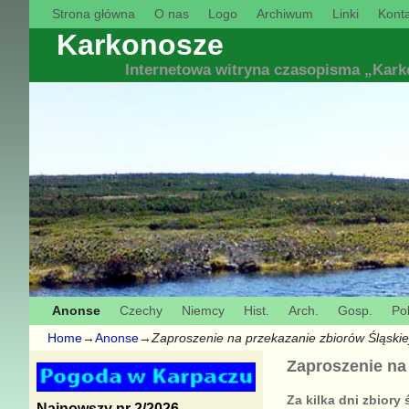
Strona główna
O nas
Logo
Archiwum
Linki
Konta
Karkonosze
Internetowa witryna czasopisma „Kar
Anonse
Czechy
Niemcy
Hist.
Arch.
Gosp.
Pol
Home
→
Anonse
→
Zaproszenie na przekazanie zbiorów Śląskie
Zaproszenie na 
Za kilka dni zbior
Najnowszy nr 2/2026