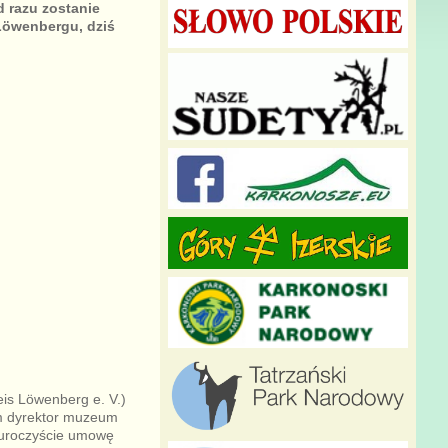
d razu zostanie
Löwenbergu, dziś
s Löwenberg e. V.)
ym dyrektor muzeum
 uroczyście umowę