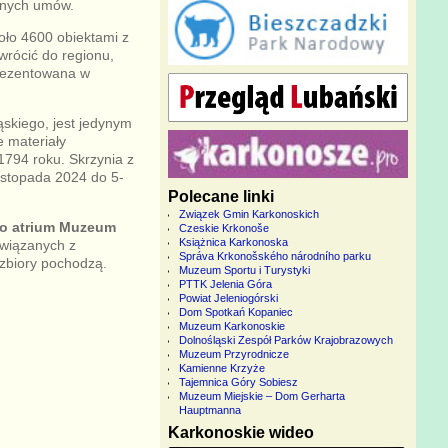
ażnych umów.
ło 4600 obiektami z
wrócić do regionu,
prezentowana w
skiego, jest jedynym
 materiały
 1794 roku. Skrzynia z
istopada 2024 do 5-
Polecane linki
Związek Gmin Karkonoskich
 do atrium Muzeum
Czeskie Krkonoše
Książnica Karkonoska
związanych z
Správa Krkonošského národního parku
zbiory pochodzą.
Muzeum Sportu i Turystyki
PTTK Jelenia Góra
Powiat Jeleniogórski
Dom Spotkań Kopaniec
Muzeum Karkonoskie
Dolnośląski Zespół Parków Krajobrazowych
Muzeum Przyrodnicze
Kamienne Krzyże
Tajemnica Góry Sobiesz
Muzeum Miejskie – Dom Gerharta
Hauptmanna
Karkonoskie wideo