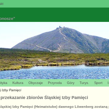
kt
konosze”
ityka
Kultura
Obyczaje
Przyroda
Góry
Turys.
Sport
I
j Izby Pamięci
przekazanie zbiorów Śląskiej Izby Pamięci
y śląskiej Izby Pamięci (Heimatstube) dawnego Löwenberg zostaną