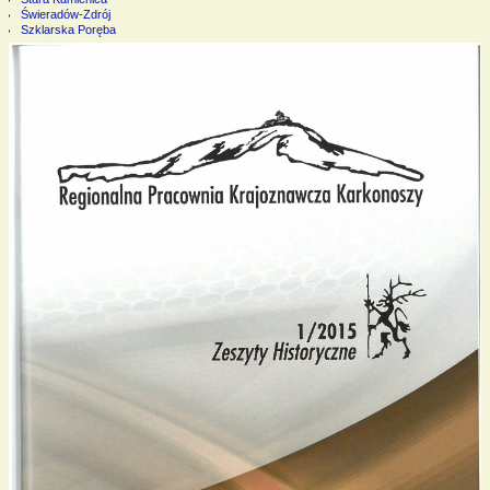
Świeradów-Zdrój
Szklarska Poręba