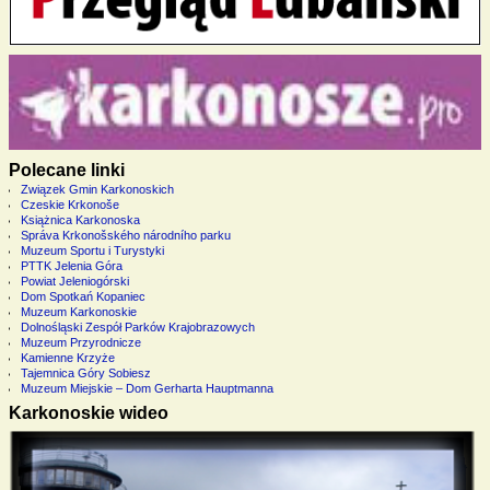
Polecane linki
Związek Gmin Karkonoskich
Czeskie Krkonoše
Książnica Karkonoska
Správa Krkonošského národního parku
Muzeum Sportu i Turystyki
PTTK Jelenia Góra
Powiat Jeleniogórski
Dom Spotkań Kopaniec
Muzeum Karkonoskie
Dolnośląski Zespół Parków Krajobrazowych
Muzeum Przyrodnicze
Kamienne Krzyże
Tajemnica Góry Sobiesz
Muzeum Miejskie – Dom Gerharta Hauptmanna
Karkonoskie wideo