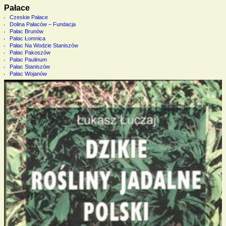
Pałace
Czeskie Pałace
Dolina Pałaców – Fundacja
Pałac Brunów
Pałac Łomnica
Pałac Na Wodzie Staniszów
Pałac Pakoszów
Pałac Paulinum
Pałac Staniszów
Pałac Wojanów