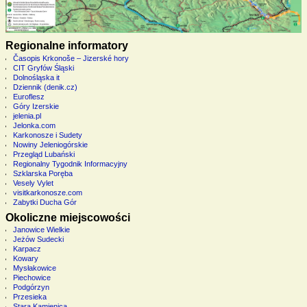
Regionalne informatory
Časopis Krkonoše – Jizerské hory
CIT Gryfów Śląski
Dolnośląska it
Dziennik (denik.cz)
Euroflesz
Góry Izerskie
jelenia.pl
Jelonka.com
Karkonosze i Sudety
Nowiny Jeleniogórskie
Przegląd Lubański
Regionalny Tygodnik Informacyjny
Szklarska Poręba
Vesely Vylet
visitkarkonosze.com
Zabytki Ducha Gór
Okoliczne miejscowości
Janowice Wielkie
Jeżów Sudecki
Karpacz
Kowary
Mysłakowice
Piechowice
Podgórzyn
Przesieka
Stara Kamienica