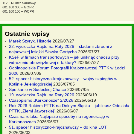
112 – Numer alarmowy
601 100 300 – GOPR
601 100 100 – WOPR
Ostatnie wpisy
Marek Szyryk. Historie
2026/07/27
22. wycieczka Rajdu na Raty 2026 – śladami zbrodni z
najnowszej książki Sławka Gortycha
2026/07/27
KSeF w firmach transportowych – jak uniknąć chaosu przy
wdrożeniu obowiązkowej e-faktury?
2026/07/27
Ogólnopolskie Forum Fotografii Krajoznawczej PTTK w Łodzi
2026
2026/07/05
52. spacer historyczno-krajoznawczy – wojny szpiegów w
Kotlinie Jeleniogórskiej
2026/07/05
Spotkanie w Sudeckiej Chatce
2026/07/05
19. wycieczka Rajdu na Raty 2026
2026/06/19
Czasopismo „Karkonosze” 2/2026
2026/06/19
Rok 2026 Rokiem PTTK na Dolnym Śląsku – jubileusz Oddziału
PTTK „Ziemi Jaworskiej”
2026/06/07
Czas na relaks. Najlepsze sposoby na regenerację w
Karkonoszach
2026/06/07
51. spacer historyczno-krajoznawczy – do kina LOT
2026/06/03