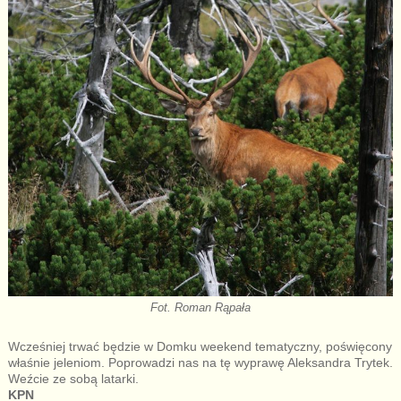
Fot. Roman Rąpała
Wcześniej trwać będzie w Domku weekend tematyczny, poświęcony
właśnie jeleniom. Poprowadzi nas na tę wyprawę Aleksandra Trytek.
Weźcie ze sobą latarki.
KPN