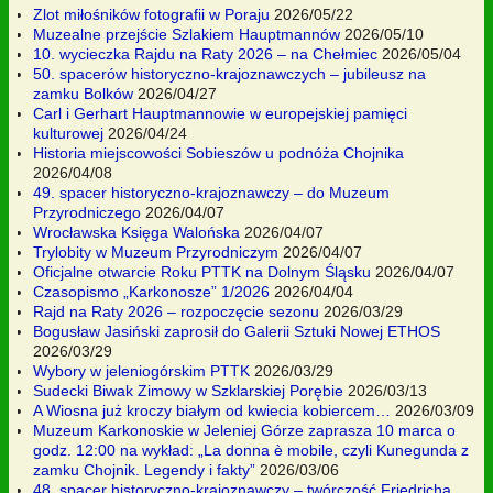
Zlot miłośników fotografii w Poraju
2026/05/22
Muzealne przejście Szlakiem Hauptmannów
2026/05/10
10. wycieczka Rajdu na Raty 2026 – na Chełmiec
2026/05/04
50. spacerów historyczno-krajoznawczych – jubileusz na
zamku Bolków
2026/04/27
Carl i Gerhart Hauptmannowie w europejskiej pamięci
kulturowej
2026/04/24
Historia miejscowości Sobieszów u podnóża Chojnika
2026/04/08
49. spacer historyczno-krajoznawczy – do Muzeum
Przyrodniczego
2026/04/07
Wrocławska Księga Walońska
2026/04/07
Trylobity w Muzeum Przyrodniczym
2026/04/07
Oficjalne otwarcie Roku PTTK na Dolnym Śląsku
2026/04/07
Czasopismo „Karkonosze” 1/2026
2026/04/04
Rajd na Raty 2026 – rozpoczęcie sezonu
2026/03/29
Bogusław Jasiński zaprosił do Galerii Sztuki Nowej ETHOS
2026/03/29
Wybory w jeleniogórskim PTTK
2026/03/29
Sudecki Biwak Zimowy w Szklarskiej Porębie
2026/03/13
A Wiosna już kroczy białym od kwiecia kobiercem…
2026/03/09
Muzeum Karkonoskie w Jeleniej Górze zaprasza 10 marca o
godz. 12:00 na wykład: „La donna è mobile, czyli Kunegunda z
zamku Chojnik. Legendy i fakty”
2026/03/06
48. spacer historyczno-krajoznawczy – twórczość Friedricha