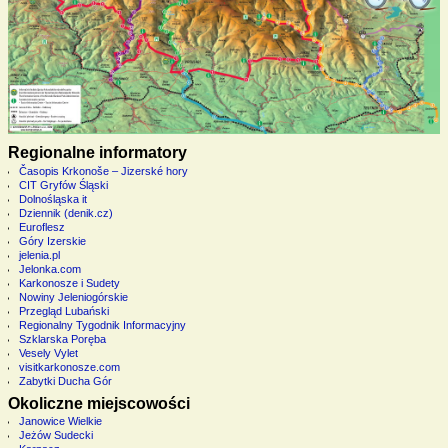
Regionalne informatory
Časopis Krkonoše – Jizerské hory
CIT Gryfów Śląski
Dolnośląska it
Dziennik (denik.cz)
Euroflesz
Góry Izerskie
jelenia.pl
Jelonka.com
Karkonosze i Sudety
Nowiny Jeleniogórskie
Przegląd Lubański
Regionalny Tygodnik Informacyjny
Szklarska Poręba
Vesely Vylet
visitkarkonosze.com
Zabytki Ducha Gór
Okoliczne miejscowości
Janowice Wielkie
Jeżów Sudecki