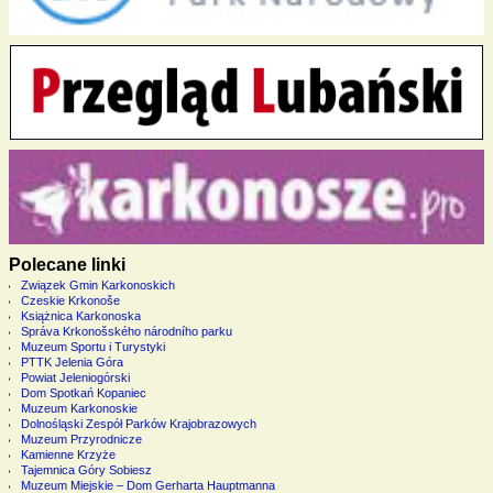
Polecane linki
Związek Gmin Karkonoskich
Czeskie Krkonoše
Książnica Karkonoska
Správa Krkonošského národního parku
Muzeum Sportu i Turystyki
PTTK Jelenia Góra
Powiat Jeleniogórski
Dom Spotkań Kopaniec
Muzeum Karkonoskie
Dolnośląski Zespół Parków Krajobrazowych
Muzeum Przyrodnicze
Kamienne Krzyże
Tajemnica Góry Sobiesz
Muzeum Miejskie – Dom Gerharta Hauptmanna