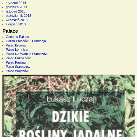
styczeń 2014
grudzień 2013
listopad 2013
październik 2013
wrzesień 2013
sierpień 2013
Pałace
Czeskie Pałace
Dolina Pałaców – Fundacja
Pałac Brunów
Pałac Łomnica
Pałac Na Wodzie Staniszów
Pałac Pakoszów
Pałac Paulinum
Pałac Staniszów
Pałac Wojanów