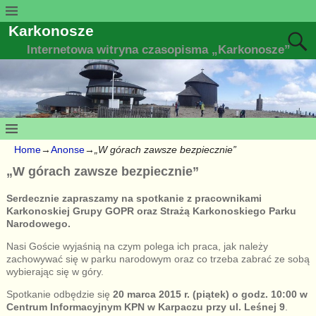
Karkonosze
Internetowa witryna czasopisma „Karkonosze”
Home
→
Anonse
→
„W górach zawsze bezpiecznie”
„W górach zawsze bezpiecznie”
Serdecznie zapraszamy na spotkanie z pracownikami
Karkonoskiej Grupy GOPR oraz Strażą Karkonoskiego Parku
Narodowego.
Nasi Goście wyjaśnią na czym polega ich praca, jak należy
zachowywać się w parku narodowym oraz co trzeba zabrać ze sobą
wybierając się w góry.
Spotkanie odbędzie się
20 marca 2015 r. (piątek) o godz. 10:00 w
Centrum Informacyjnym KPN w Karpaczu przy ul. Leśnej 9
.