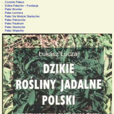
Czeskie Pałace
Dolina Pałaców – Fundacja
Pałac Brunów
Pałac Łomnica
Pałac Na Wodzie Staniszów
Pałac Pakoszów
Pałac Paulinum
Pałac Staniszów
Pałac Wojanów