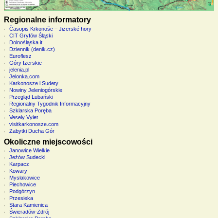
Regionalne informatory
Časopis Krkonoše – Jizerské hory
CIT Gryfów Śląski
Dolnośląska it
Dziennik (denik.cz)
Euroflesz
Góry Izerskie
jelenia.pl
Jelonka.com
Karkonosze i Sudety
Nowiny Jeleniogórskie
Przegląd Lubański
Regionalny Tygodnik Informacyjny
Szklarska Poręba
Vesely Vylet
visitkarkonosze.com
Zabytki Ducha Gór
Okoliczne miejscowości
Janowice Wielkie
Jeżów Sudecki
Karpacz
Kowary
Mysłakowice
Piechowice
Podgórzyn
Przesieka
Stara Kamienica
Świeradów-Zdrój