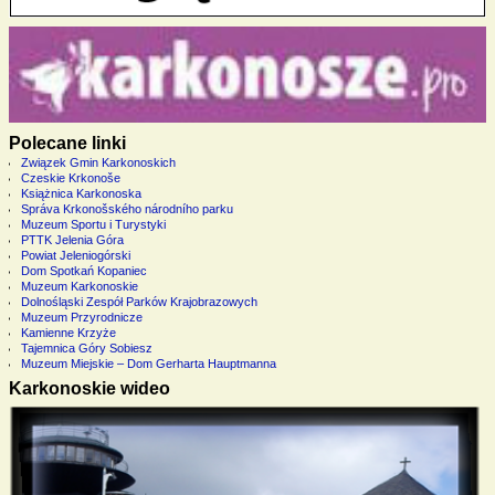
Polecane linki
Związek Gmin Karkonoskich
Czeskie Krkonoše
Książnica Karkonoska
Správa Krkonošského národního parku
Muzeum Sportu i Turystyki
PTTK Jelenia Góra
Powiat Jeleniogórski
Dom Spotkań Kopaniec
Muzeum Karkonoskie
Dolnośląski Zespół Parków Krajobrazowych
Muzeum Przyrodnicze
Kamienne Krzyże
Tajemnica Góry Sobiesz
Muzeum Miejskie – Dom Gerharta Hauptmanna
Karkonoskie wideo