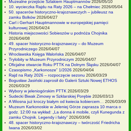
Muzealne przejście Szlakiem Hauptmannów
2026/05/10
10. wycieczka Rajdu na Raty 2026 – na Chełmiec
2026/05/04
50. spacerów historyczno-krajoznawczych – jubileusz na
zamku Bolków
2026/04/27
Carl i Gerhart Hauptmannowie w europejskiej pamięci
kulturowej
2026/04/24
Historia miejscowości Sobieszów u podnóża Chojnika
2026/04/08
49. spacer historyczno-krajoznawczy – do Muzeum
Przyrodniczego
2026/04/07
Wrocławska Księga Walońska
2026/04/07
Trylobity w Muzeum Przyrodniczym
2026/04/07
Oficjalne otwarcie Roku PTTK na Dolnym Śląsku
2026/04/07
Czasopismo „Karkonosze” 1/2026
2026/04/04
Rajd na Raty 2026 – rozpoczęcie sezonu
2026/03/29
Bogusław Jasiński zaprosił do Galerii Sztuki Nowej ETHOS
2026/03/29
Wybory w jeleniogórskim PTTK
2026/03/29
Sudecki Biwak Zimowy w Szklarskiej Porębie
2026/03/13
A Wiosna już kroczy białym od kwiecia kobiercem…
2026/03/09
Muzeum Karkonoskie w Jeleniej Górze zaprasza 10 marca o
godz. 12:00 na wykład: „La donna è mobile, czyli Kunegunda z
zamku Chojnik. Legendy i fakty”
2026/03/06
48. spacer historyczno-krajoznawczy – twórczość Friedricha
Iwana
2026/03/02