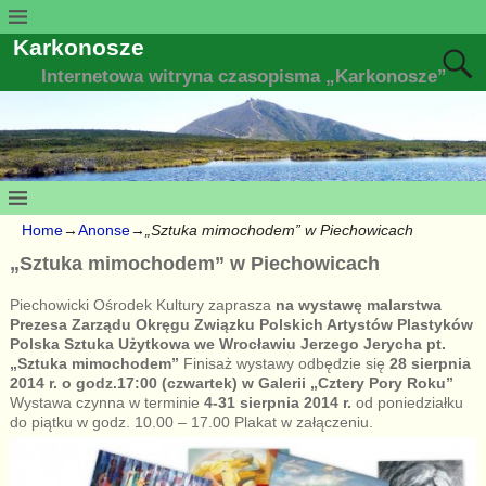
Karkonosze
Internetowa witryna czasopisma „Karkonosze”
Home
→
Anonse
→
„Sztuka mimochodem” w Piechowicach
„Sztuka mimochodem” w Piechowicach
Piechowicki Ośrodek Kultury zaprasza
na wystawę malarstwa
Prezesa Zarządu Okręgu Związku Polskich Artystów Plastyków
Polska Sztuka Użytkowa we Wrocławiu Jerzego Jerycha pt.
„Sztuka mimochodem”
Finisaż wystawy odbędzie się
28 sierpnia
2014 r. o godz.17:00 (czwartek)
w Galerii „Cztery Pory Roku”
Wystawa czynna w terminie
4-31 sierpnia 2014 r.
od poniedziałku
do piątku w godz. 10.00 – 17.00 Plakat w załączeniu.