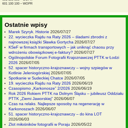
601 100 100 – WOPR
Ostatnie wpisy
Marek Szyryk. Historie
2026/07/27
22. wycieczka Rajdu na Raty 2026 – śladami zbrodni z
najnowszej książki Sławka Gortycha
2026/07/27
KSeF w firmach transportowych – jak uniknąć chaosu przy
wdrożeniu obowiązkowej e-faktury?
2026/07/27
Ogólnopolskie Forum Fotografii Krajoznawczej PTTK w Łodzi
2026
2026/07/05
52. spacer historyczno-krajoznawczy – wojny szpiegów w
Kotlinie Jeleniogórskiej
2026/07/05
Spotkanie w Sudeckiej Chatce
2026/07/05
19. wycieczka Rajdu na Raty 2026
2026/06/19
Czasopismo „Karkonosze” 2/2026
2026/06/19
Rok 2026 Rokiem PTTK na Dolnym Śląsku – jubileusz Oddziału
PTTK „Ziemi Jaworskiej”
2026/06/07
Czas na relaks. Najlepsze sposoby na regenerację w
Karkonoszach
2026/06/07
51. spacer historyczno-krajoznawczy – do kina LOT
2026/06/03
Zlot miłośników fotografii w Poraju
2026/05/22