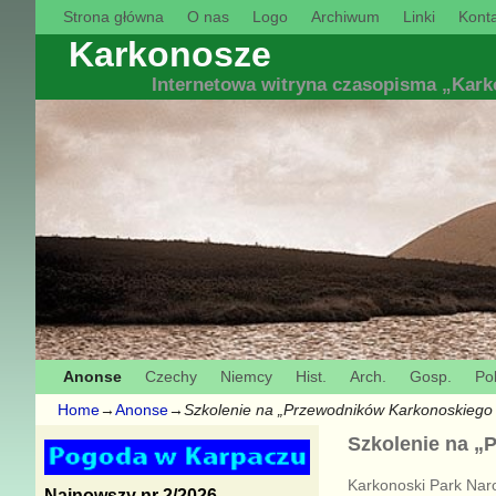
Strona główna
O nas
Logo
Archiwum
Linki
Konta
Karkonosze
Internetowa witryna czasopisma „Kar
Anonse
Czechy
Niemcy
Hist.
Arch.
Gosp.
Pol
Home
→
Anonse
→
Szkolenie na „Przewodników Karkonoskieg
Szkolenie na 
Karkonoski Park Naro
Najnowszy nr 2/2026