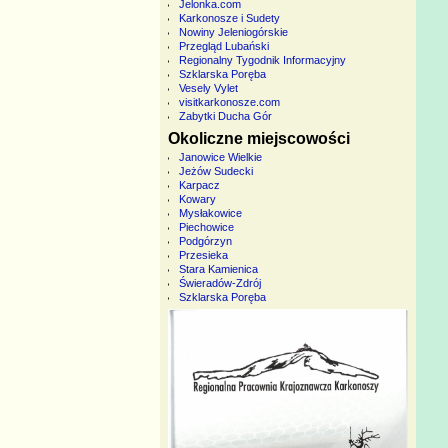
Jelonka.com
Karkonosze i Sudety
Nowiny Jeleniogórskie
Przegląd Lubański
Regionalny Tygodnik Informacyjny
Szklarska Poręba
Vesely Vylet
visitkarkonosze.com
Zabytki Ducha Gór
Okoliczne miejscowości
Janowice Wielkie
Jeżów Sudecki
Karpacz
Kowary
Mysłakowice
Piechowice
Podgórzyn
Przesieka
Stara Kamienica
Świeradów-Zdrój
Szklarska Poręba