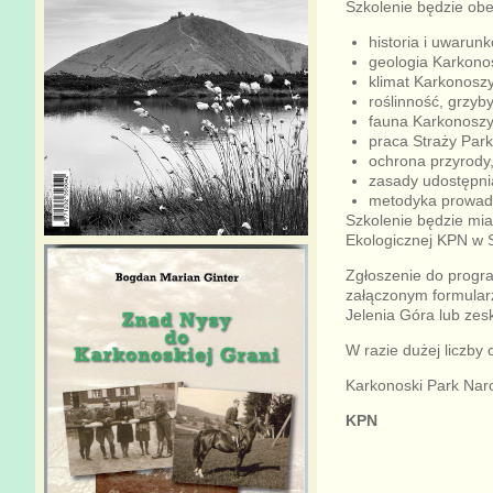
Szkolenie będzie ob
historia i uwaru
geologia Karkono
klimat Karkonoszy
roślinność, grzyb
fauna Karkonoszy
praca Straży Park
ochrona przyrody
zasady udostępni
metodyka prowadz
Szkolenie będzie mi
Ekologicznej KPN w Sz
Zgłoszenie do progr
załączonym formularz
Jelenia Góra lub ze
W razie dużej liczby
Karkonoski Park Naro
KPN