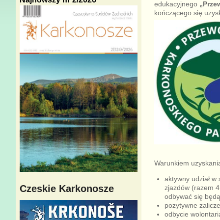
edukacyjnego
„Prze
kończącego się uzys
Warunkiem uzyskania
aktywny udział w
Czeskie Karkonosze
zjazdów (razem 4 
odbywać się będą
pozytywne zalicze
odbycie wolontar