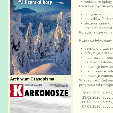
wniesienie opłaty 
Certyfikat będzie pr
odbycie minimum 
odbycie w Parku 
złożenie wniosku
przez Karkonoski
Korzyści z uzyskania
Każdy certyfikowany
uzyskuje prawo n
otrzymuje 2 sztuk
ma prawo umieści
dane kontaktowe,
otrzymuje newsle
ma możliwość ode
otrzymuje zapros
Archiwum Czasopisma
W 2020 roku Karkono
programu edukacyjne
– 28.02.2020 (piątek
– 29.02.2020 (sobota
– 06.03.2020 (piątek
– 07.03.2020 (sobota