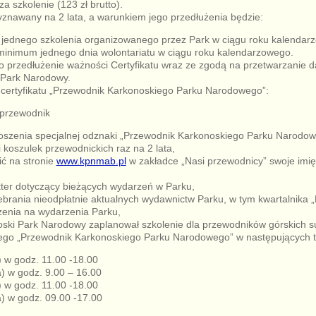
za szkolenie (123 zł brutto).
zyznawany na 2 lata, a warunkiem jego przedłużenia będzie:
jednego szkolenia organizowanego przez Park w ciągu roku kalendar
minimum jednego dnia wolontariatu w ciągu roku kalendarzowego.
 o przedłużenie ważności Certyfikatu wraz ze zgodą na przetwarzanie
 Park Narodowy.
 certyfikatu „Przewodnik Karkonoskiego Parku Narodowego”:
 przewodnik
oszenia specjalnej odznaki „Przewodnik Karkonoskiego Parku Narodow
i koszulek przewodnickich raz na 2 lata,
ć na stronie
www.kpnmab.pl
w zakładce „Nasi przewodnicy” swoje imię
tter dotyczący bieżących wydarzeń w Parku,
brania nieodpłatnie aktualnych wydawnictw Parku, w tym kwartalnika 
zenia na wydarzenia Parku,
ski Park Narodowy zaplanował szkolenie dla przewodników górskich 
go „Przewodnik Karkonoskiego Parku Narodowego” w następujących t
) w godz. 11.00 -18.00
) w godz. 9.00 – 16.00
) w godz. 11.00 -18.00
) w godz. 09.00 -17.00