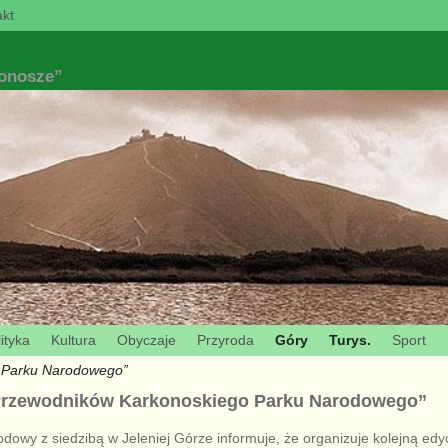
kt
konosze”
ityka
Kultura
Obyczaje
Przyroda
Góry
Turys.
Sport
o Parku Narodowego”
„Przewodników Karkonoskiego Parku Narodowego”
dowy z siedzibą w Jeleniej Górze informuje, że organizuje kolejną ed