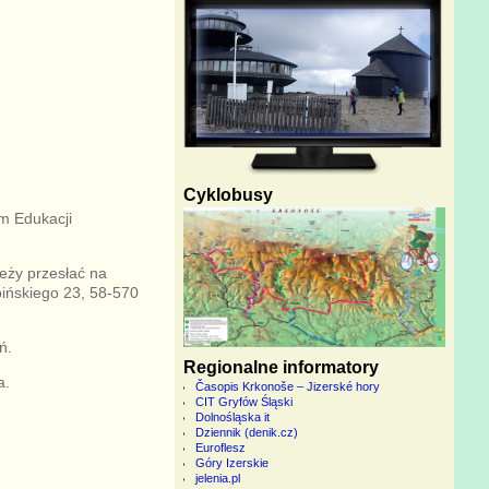
Cyklobusy
m Edukacji
eży przesłać na
bińskiego 23, 58-570
ń.
Regionalne informatory
a.
Časopis Krkonoše – Jizerské hory
CIT Gryfów Śląski
Dolnośląska it
Dziennik (denik.cz)
Euroflesz
Góry Izerskie
jelenia.pl