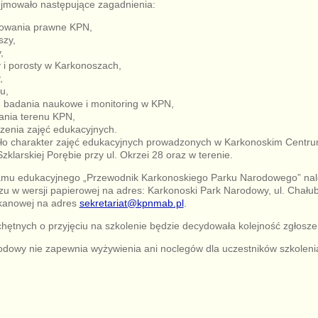
ejmowało następujące zagadnienia:
nkowania prawne KPN,
szy,
,
y i porosty w Karkonoszach,
,
u,
, badania naukowe i monitoring w KPN,
ania terenu KPN,
enia zajęć edukacyjnych.
ało charakter zajęć edukacyjnych prowadzonych w Karkonoskim Centru
klarskiej Porębie przy ul. Okrzei 28 oraz w terenie.
amu edukacyjnego „Przewodnik Karkonoskiego Parku Narodowego” nal
u w wersji papierowej na adres: Karkonoski Park Narodowy, ul. Chału
skanowej na adres
sekretariat@kpnmab.pl
.
 chętnych o przyjęciu na szkolenie będzie decydowała kolejność zgłosze
dowy nie zapewnia wyżywienia ani noclegów dla uczestników szkoleni