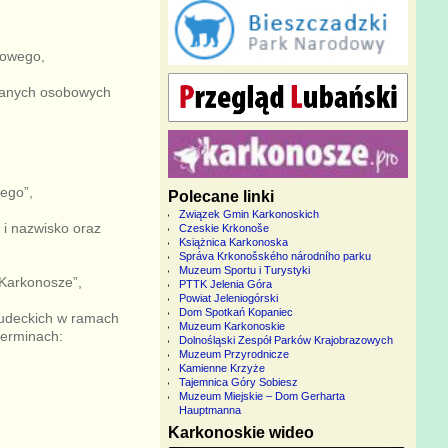
zowego,
 danych osobowych
ego”,
Polecane linki
Związek Gmin Karkonoskich
 i nazwisko oraz
Czeskie Krkonoše
Książnica Karkonoska
Správa Krkonošského národního parku
Muzeum Sportu i Turystyki
„Karkonosze”,
PTTK Jelenia Góra
Powiat Jeleniogórski
Dom Spotkań Kopaniec
sudeckich w ramach
Muzeum Karkonoskie
erminach:
Dolnośląski Zespół Parków Krajobrazowych
Muzeum Przyrodnicze
Kamienne Krzyże
Tajemnica Góry Sobiesz
Muzeum Miejskie – Dom Gerharta
Hauptmanna
Karkonoskie wideo