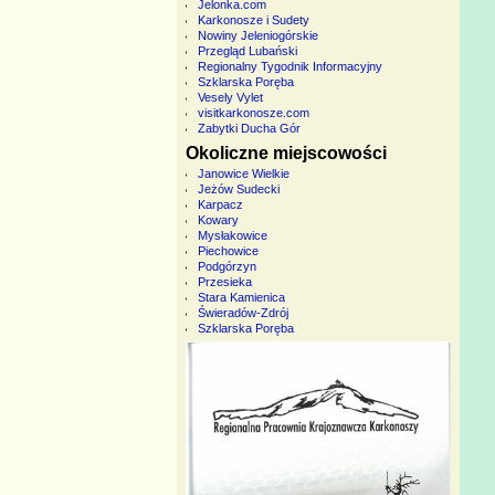
Jelonka.com
Karkonosze i Sudety
Nowiny Jeleniogórskie
Przegląd Lubański
Regionalny Tygodnik Informacyjny
Szklarska Poręba
Vesely Vylet
visitkarkonosze.com
Zabytki Ducha Gór
Okoliczne miejscowości
Janowice Wielkie
Jeżów Sudecki
Karpacz
Kowary
Mysłakowice
Piechowice
Podgórzyn
Przesieka
Stara Kamienica
Świeradów-Zdrój
Szklarska Poręba