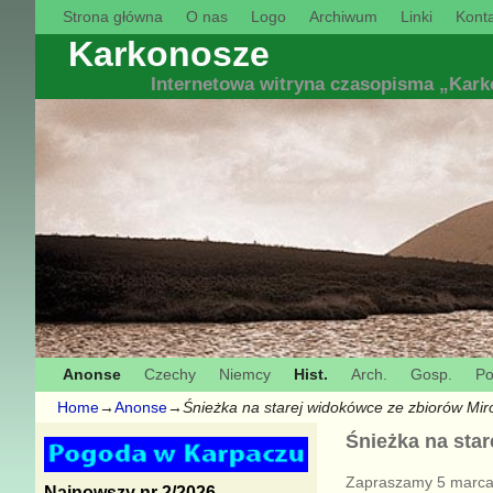
Strona główna
O nas
Logo
Archiwum
Linki
Konta
Karkonosze
Internetowa witryna czasopisma „Kar
Anonse
Czechy
Niemcy
Hist.
Arch.
Gosp.
Po
Home
→
Anonse
→
Śnieżka na starej widokówce ze zbiorów Mi
Śnieżka na sta
Zapraszamy 5 marca 
Najnowszy nr 2/2026