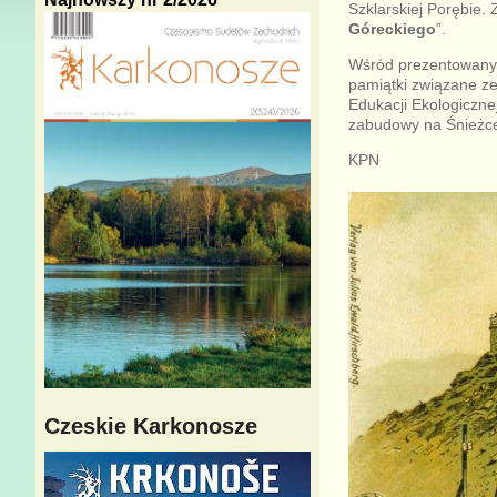
Szklarskiej Porębie.
Góreckiego
”.
Wśród prezentowanyc
pamiątki związane z
Edukacji Ekologicznej
zabudowy na Śnieżce
KPN
Czeskie Karkonosze