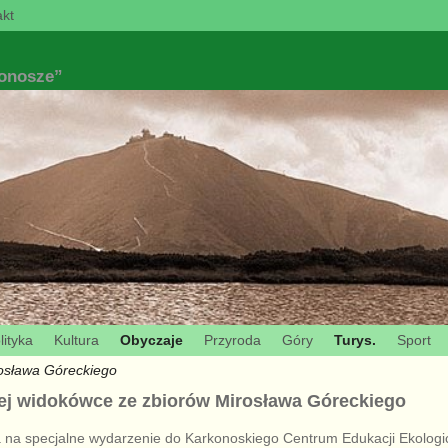
kt
konosze”
lityka
Kultura
Obyczaje
Przyroda
Góry
Turys.
Sport
rosława Góreckiego
rej widokówce ze zbiorów Mirosława Góreckiego
na specjalne wydarzenie do Karkonoskiego Centrum Edukacji Ekologi