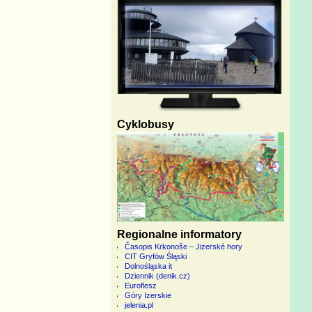
Cyklobusy
Regionalne informatory
Časopis Krkonoše – Jizerské hory
CIT Gryfów Śląski
Dolnośląska it
Dziennik (denik.cz)
Euroflesz
Góry Izerskie
jelenia.pl