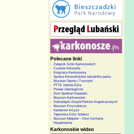
Polecane linki
Związek Gmin Karkonoskich
Czeskie Krkonoše
Książnica Karkonoska
Správa Krkonošského národního parku
Muzeum Sportu i Turystyki
PTTK Jelenia Góra
Powiat Jeleniogórski
Dom Spotkań Kopaniec
Muzeum Karkonoskie
Dolnośląski Zespół Parków Krajobrazowych
Muzeum Przyrodnicze
Kamienne Krzyże
Tajemnica Góry Sobiesz
Muzeum Miejskie – Dom Gerharta
Hauptmanna
Karkonoskie wideo