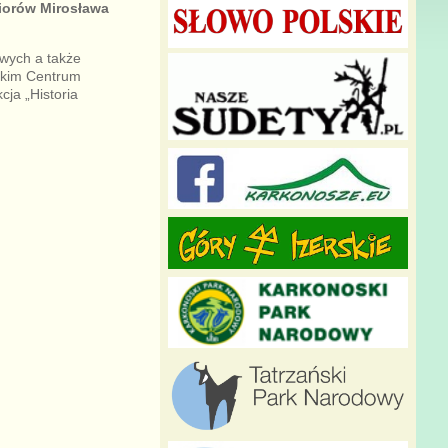
biorów Mirosława
wych a także
skim Centrum
cja „Historia