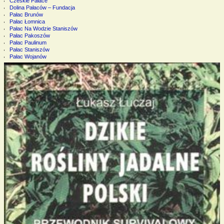
Czeskie Pałace
Dolina Pałaców – Fundacja
Pałac Brunów
Pałac Łomnica
Pałac Na Wodzie Staniszów
Pałac Pakoszów
Pałac Paulinum
Pałac Staniszów
Pałac Wojanów