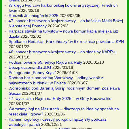
Iwana
2026/03/02
W kręgu twórców karkonoskiej kolonii artystycznej. Friedrich
Iwan
2026/02/19
Rocznik Jeleniogórski 2025
2026/02/05
47. spacer historyczno-krajoznawczy – do kościoła Matki Bożej
Nieostającej Pomocy
2026/02/03
Karpacz stawia na turystów – nowa komunikacja miejska już
działa
2026/02/02
Spotkanie Redakcji „Karkonoszy” w 67 rocznicę powstania KPN
2026/01/22
46. spacer historyczno-krajoznawczy – do siedziby KARR-u
2026/01/18
Podsumowanie 55. edycji Rajdu na Raty
2026/01/18
Ubezpieczenia dla JDG
2026/01/18
Pożegnanie „Panny Krysi”
2026/01/08
Rooftop bar z panoramą Warszawy – odkryj widok z
najwyższego budynku w Polsce
2026/01/07
„Schronisko pod Baranią Górą” rodzinnym domem Zdzisława
Gasza
2026/01/07
47. wycieczka Rajdu na Raty 2025 – w Góry Kaczawskie
2026/01/07
Warsztaty jogi na Mazurach – dlaczego to idealny sposób na
reset ciała i głowy?
2026/01/06
Kamiennogórscy i czescy policjanci łączą siły podczas
wspólnych patroli
2025/12/31