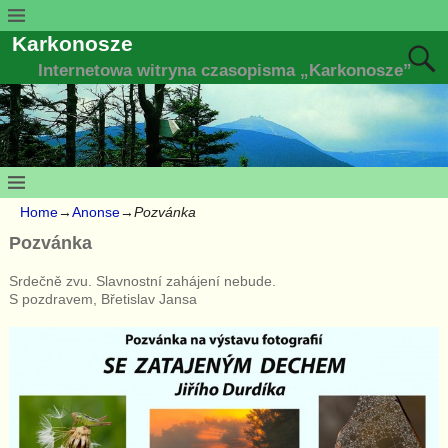
Karkonosze
Internetowa witryna czasopisma „Karkonosze”
Home
→
Anonse
→
Pozvánka
Pozvánka
Srdečně zvu. Slavnostní zahájení nebude.
S pozdravem, Břetislav Jansa