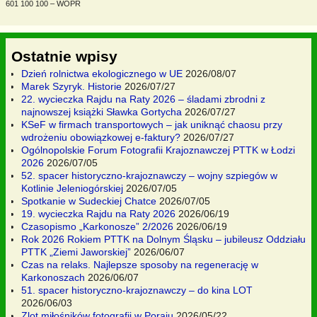
601 100 100 – WOPR
Ostatnie wpisy
Dzień rolnictwa ekologicznego w UE
2026/08/07
Marek Szyryk. Historie
2026/07/27
22. wycieczka Rajdu na Raty 2026 – śladami zbrodni z
najnowszej książki Sławka Gortycha
2026/07/27
KSeF w firmach transportowych – jak uniknąć chaosu przy
wdrożeniu obowiązkowej e-faktury?
2026/07/27
Ogólnopolskie Forum Fotografii Krajoznawczej PTTK w Łodzi
2026
2026/07/05
52. spacer historyczno-krajoznawczy – wojny szpiegów w
Kotlinie Jeleniogórskiej
2026/07/05
Spotkanie w Sudeckiej Chatce
2026/07/05
19. wycieczka Rajdu na Raty 2026
2026/06/19
Czasopismo „Karkonosze” 2/2026
2026/06/19
Rok 2026 Rokiem PTTK na Dolnym Śląsku – jubileusz Oddziału
PTTK „Ziemi Jaworskiej”
2026/06/07
Czas na relaks. Najlepsze sposoby na regenerację w
Karkonoszach
2026/06/07
51. spacer historyczno-krajoznawczy – do kina LOT
2026/06/03
Zlot miłośników fotografii w Poraju
2026/05/22