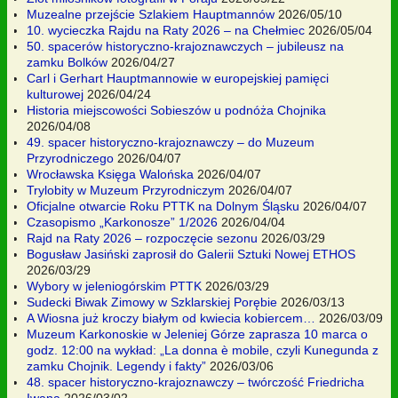
Muzealne przejście Szlakiem Hauptmannów
2026/05/10
10. wycieczka Rajdu na Raty 2026 – na Chełmiec
2026/05/04
50. spacerów historyczno-krajoznawczych – jubileusz na
zamku Bolków
2026/04/27
Carl i Gerhart Hauptmannowie w europejskiej pamięci
kulturowej
2026/04/24
Historia miejscowości Sobieszów u podnóża Chojnika
2026/04/08
49. spacer historyczno-krajoznawczy – do Muzeum
Przyrodniczego
2026/04/07
Wrocławska Księga Walońska
2026/04/07
Trylobity w Muzeum Przyrodniczym
2026/04/07
Oficjalne otwarcie Roku PTTK na Dolnym Śląsku
2026/04/07
Czasopismo „Karkonosze” 1/2026
2026/04/04
Rajd na Raty 2026 – rozpoczęcie sezonu
2026/03/29
Bogusław Jasiński zaprosił do Galerii Sztuki Nowej ETHOS
2026/03/29
Wybory w jeleniogórskim PTTK
2026/03/29
Sudecki Biwak Zimowy w Szklarskiej Porębie
2026/03/13
A Wiosna już kroczy białym od kwiecia kobiercem…
2026/03/09
Muzeum Karkonoskie w Jeleniej Górze zaprasza 10 marca o
godz. 12:00 na wykład: „La donna è mobile, czyli Kunegunda z
zamku Chojnik. Legendy i fakty”
2026/03/06
48. spacer historyczno-krajoznawczy – twórczość Friedricha