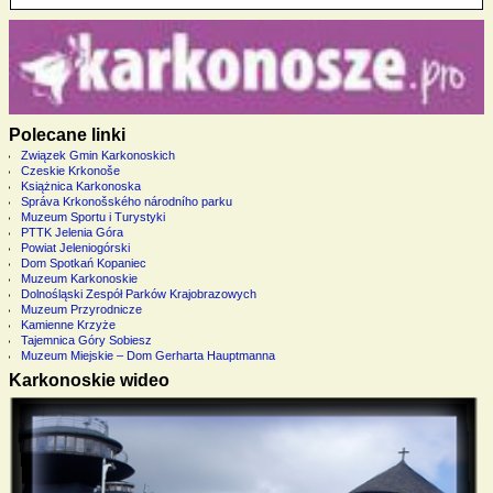
Polecane linki
Związek Gmin Karkonoskich
Czeskie Krkonoše
Książnica Karkonoska
Správa Krkonošského národního parku
Muzeum Sportu i Turystyki
PTTK Jelenia Góra
Powiat Jeleniogórski
Dom Spotkań Kopaniec
Muzeum Karkonoskie
Dolnośląski Zespół Parków Krajobrazowych
Muzeum Przyrodnicze
Kamienne Krzyże
Tajemnica Góry Sobiesz
Muzeum Miejskie – Dom Gerharta Hauptmanna
Karkonoskie wideo