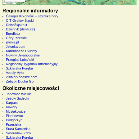
Regionalne informatory
Časopis Krkonoše – Jizerské hory
CIT Gryfów Śląski
Dolnośląska it
Dziennik (denik.cz)
Euroflesz
Góry Izerskie
jelenia.pl
Jelonka.com
Karkonosze i Sudety
Nowiny Jeleniogórskie
Przegląd Lubański
Regionalny Tygodnik Informacyjny
Szklarska Poręba
Vesely Vylet
visitkarkonosze.com
Zabytki Ducha Gór
Okoliczne miejscowości
Janowice Wielkie
Jeżów Sudecki
Karpacz
Kowary
Mysłakowice
Piechowice
Podgórzyn
Przesieka
Stara Kamienica
Świeradów-Zdrój
Szklarska Poręba