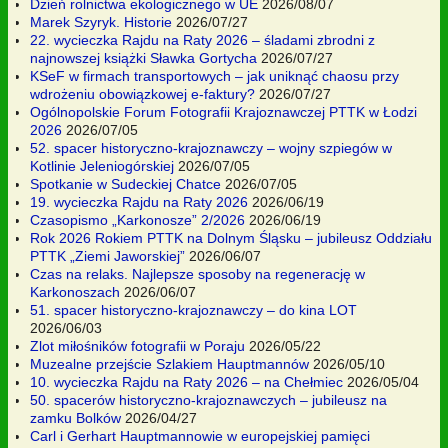
Dzień rolnictwa ekologicznego w UE
2026/08/07
Marek Szyryk. Historie
2026/07/27
22. wycieczka Rajdu na Raty 2026 – śladami zbrodni z
najnowszej książki Sławka Gortycha
2026/07/27
KSeF w firmach transportowych – jak uniknąć chaosu przy
wdrożeniu obowiązkowej e-faktury?
2026/07/27
Ogólnopolskie Forum Fotografii Krajoznawczej PTTK w Łodzi
2026
2026/07/05
52. spacer historyczno-krajoznawczy – wojny szpiegów w
Kotlinie Jeleniogórskiej
2026/07/05
Spotkanie w Sudeckiej Chatce
2026/07/05
19. wycieczka Rajdu na Raty 2026
2026/06/19
Czasopismo „Karkonosze” 2/2026
2026/06/19
Rok 2026 Rokiem PTTK na Dolnym Śląsku – jubileusz Oddziału
PTTK „Ziemi Jaworskiej”
2026/06/07
Czas na relaks. Najlepsze sposoby na regenerację w
Karkonoszach
2026/06/07
51. spacer historyczno-krajoznawczy – do kina LOT
2026/06/03
Zlot miłośników fotografii w Poraju
2026/05/22
Muzealne przejście Szlakiem Hauptmannów
2026/05/10
10. wycieczka Rajdu na Raty 2026 – na Chełmiec
2026/05/04
50. spacerów historyczno-krajoznawczych – jubileusz na
zamku Bolków
2026/04/27
Carl i Gerhart Hauptmannowie w europejskiej pamięci