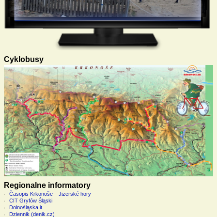
Cyklobusy
Regionalne informatory
Časopis Krkonoše – Jizerské hory
CIT Gryfów Śląski
Dolnośląska it
Dziennik (denik.cz)