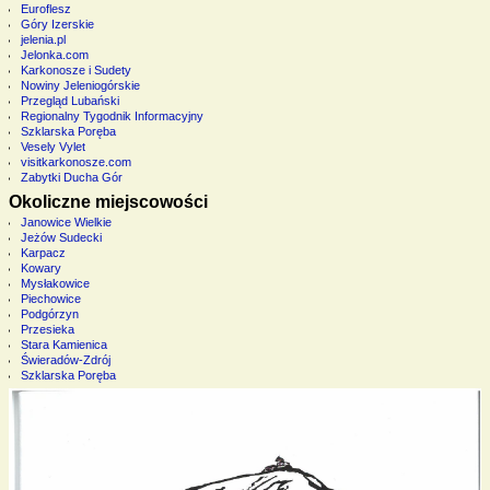
Euroflesz
Góry Izerskie
jelenia.pl
Jelonka.com
Karkonosze i Sudety
Nowiny Jeleniogórskie
Przegląd Lubański
Regionalny Tygodnik Informacyjny
Szklarska Poręba
Vesely Vylet
visitkarkonosze.com
Zabytki Ducha Gór
Okoliczne miejscowości
Janowice Wielkie
Jeżów Sudecki
Karpacz
Kowary
Mysłakowice
Piechowice
Podgórzyn
Przesieka
Stara Kamienica
Świeradów-Zdrój
Szklarska Poręba