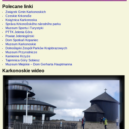
Polecane linki
Związek Gmin Karkonoskich
Czeskie Krkonoše
Książnica Karkonoska
Správa Krkonošského národního parku
Muzeum Sportu i Turystyki
PTTK Jelenia Góra
Powiat Jeleniogórski
Dom Spotkań Kopaniec
Muzeum Karkonoskie
Dolnośląski Zespół Parków Krajobrazowych
Muzeum Przyrodnicze
Kamienne Krzyże
Tajemnica Góry Sobiesz
Muzeum Miejskie – Dom Gerharta Hauptmanna
Karkonoskie wideo