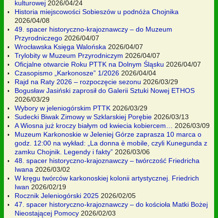
kulturowej
2026/04/24
Historia miejscowości Sobieszów u podnóża Chojnika
2026/04/08
49. spacer historyczno-krajoznawczy – do Muzeum
Przyrodniczego
2026/04/07
Wrocławska Księga Walońska
2026/04/07
Trylobity w Muzeum Przyrodniczym
2026/04/07
Oficjalne otwarcie Roku PTTK na Dolnym Śląsku
2026/04/07
Czasopismo „Karkonosze” 1/2026
2026/04/04
Rajd na Raty 2026 – rozpoczęcie sezonu
2026/03/29
Bogusław Jasiński zaprosił do Galerii Sztuki Nowej ETHOS
2026/03/29
Wybory w jeleniogórskim PTTK
2026/03/29
Sudecki Biwak Zimowy w Szklarskiej Porębie
2026/03/13
A Wiosna już kroczy białym od kwiecia kobiercem…
2026/03/09
Muzeum Karkonoskie w Jeleniej Górze zaprasza 10 marca o
godz. 12:00 na wykład: „La donna è mobile, czyli Kunegunda z
zamku Chojnik. Legendy i fakty”
2026/03/06
48. spacer historyczno-krajoznawczy – twórczość Friedricha
Iwana
2026/03/02
W kręgu twórców karkonoskiej kolonii artystycznej. Friedrich
Iwan
2026/02/19
Rocznik Jeleniogórski 2025
2026/02/05
47. spacer historyczno-krajoznawczy – do kościoła Matki Bożej
Nieostającej Pomocy
2026/02/03