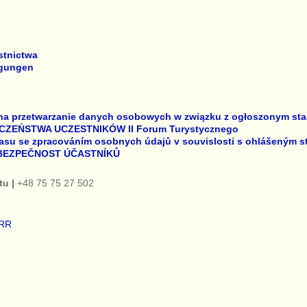
stnictwa
gungen
na przetwarzanie danych osobowych w związku z ogłoszonym sta
CZEŃSTWA UCZESTNIKÓW II Forum Turystycznego
asu se zpracováním osobnych údajů v souvislosti s ohlášeným 
 BEZPEČNOST ÚČASTNÍKŮ
tu
|
+48 75 75 27 502
RR