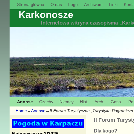
Strona główna
O nas
Logo
Archiwum
Linki
Konta
Karkonosze
Internetowa witryna czasopisma „Kar
Anonse
Czechy
Niemcy
Hist.
Arch.
Gosp.
Pol
Home
→
Anonse
→
II Forum Turystyczne „Turystyka Pogranicza 
II Forum Turyst
Dla kogo?
Najnowszy nr 2/2026