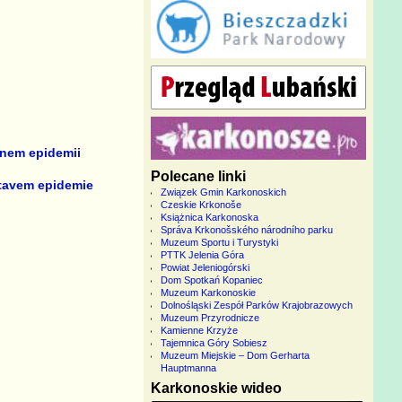
nem epidemii
Polecane linki
stavem epidemie
Związek Gmin Karkonoskich
Czeskie Krkonoše
Książnica Karkonoska
Správa Krkonošského národního parku
Muzeum Sportu i Turystyki
PTTK Jelenia Góra
Powiat Jeleniogórski
Dom Spotkań Kopaniec
Muzeum Karkonoskie
Dolnośląski Zespół Parków Krajobrazowych
Muzeum Przyrodnicze
Kamienne Krzyże
Tajemnica Góry Sobiesz
Muzeum Miejskie – Dom Gerharta
Hauptmanna
Karkonoskie wideo