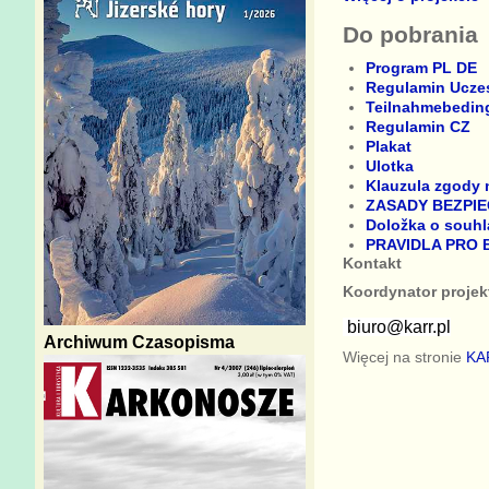
Do pobrania
Program PL DE
Regulamin Ucze
Teilnahmebedin
Regulamin CZ
Plakat
Ulotka
Klauzula zgody 
ZASADY BEZPIE
Doložka o souhl
PRAVIDLA PRO
Kontakt
Koordynator projek
biuro@karr.pl
Archiwum Czasopisma
Więcej na stronie
KA