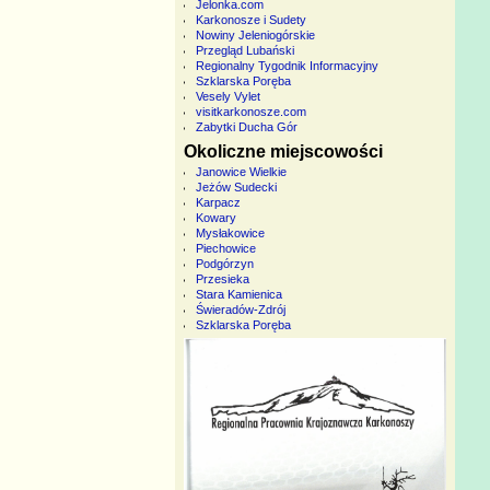
Jelonka.com
Karkonosze i Sudety
Nowiny Jeleniogórskie
Przegląd Lubański
Regionalny Tygodnik Informacyjny
Szklarska Poręba
Vesely Vylet
visitkarkonosze.com
Zabytki Ducha Gór
Okoliczne miejscowości
Janowice Wielkie
Jeżów Sudecki
Karpacz
Kowary
Mysłakowice
Piechowice
Podgórzyn
Przesieka
Stara Kamienica
Świeradów-Zdrój
Szklarska Poręba