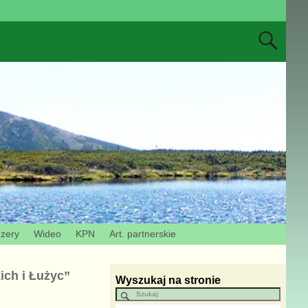
Izery
Wideo
KPN
Art. partnerskie
ich i Łużyc”
Wyszukaj na stronie