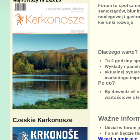
Forum to spotkanie 
samorządów, biur i
noclegowej i gastro
kierunki rozwoju.
Dlaczego warto?
To 4 godziny spo
Wykłady i panel
aktualnej sytuac
marketingu impr
Po co?
By dowiedzieć s
wartościowe ofe
Ważne infor
Czeskie Karkonosze
Udział w forum j
Forum będzie tł
Więcej o projekcie