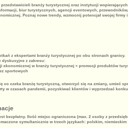
przedstawicieli branży turystycznej oraz instytucji wspierających 
nformacji, biur turystycznych, agencji eventowych, przewodników
nomicznej. Poznaj nowe trendy, wzmocnij potencjał swojej firmy 
tkań z ekspertami branży turystycznej po obu stronach granicy.
e dyskusyjne z zakresu:
ji ekonomicznej w branży turystycznej » promocji produktów turys
ez sportowych
ię co czeka branżę turystyczną, otworzyć się na zmiany, umieć s
rty w czasach pandemii, pozyskiwać klientów i wyprzedzać konku
macje
est bezpłatny. Ilość miejsc ograniczona (max. 2 osoby z przedsięb
umaczone symultanicznie w trzech językach: polskim, niemieckim 