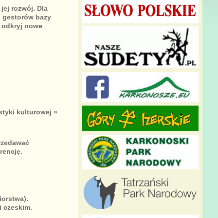
jej rozwój. Dla
, gestorów bazy
i odkryj nowe
tyki kulturowej »
przedawać
rencję.
iorstwa).
i czeskim.