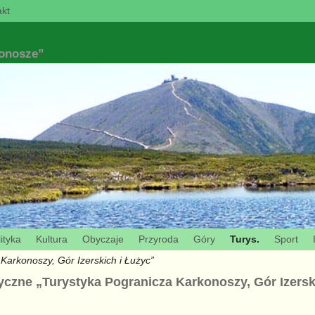
kt
konosze”
ityka
Kultura
Obyczaje
Przyroda
Góry
Turys.
Sport
Karkonoszy, Gór Izerskich i Łużyc”
yczne „Turystyka Pogranicza Karkonoszy, Gór Izersk