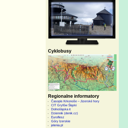
Cyklobusy
Regionalne informatory
Časopis Krkonoše – Jizerské hory
CIT Gryfów Śląski
Dolnośląska it
Dziennik (denik.cz)
Euroflesz
Góry Izerskie
jelenia.pl