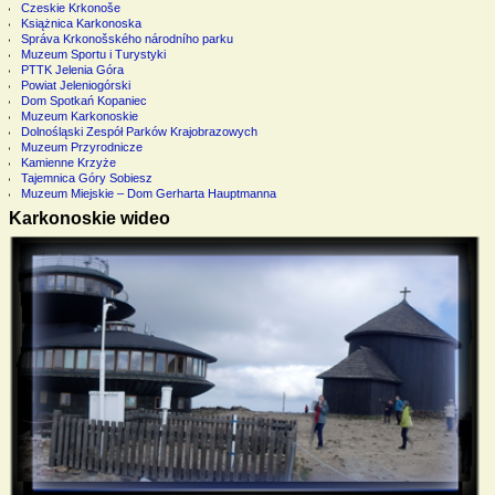
Czeskie Krkonoše
Książnica Karkonoska
Správa Krkonošského národního parku
Muzeum Sportu i Turystyki
PTTK Jelenia Góra
Powiat Jeleniogórski
Dom Spotkań Kopaniec
Muzeum Karkonoskie
Dolnośląski Zespół Parków Krajobrazowych
Muzeum Przyrodnicze
Kamienne Krzyże
Tajemnica Góry Sobiesz
Muzeum Miejskie – Dom Gerharta Hauptmanna
Karkonoskie wideo