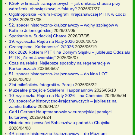
KSeF w firmach transportowych – jak uniknąć chaosu przy
wdrożeniu obowiązkowej e-faktury?
2026/07/27
Ogólnopolskie Forum Fotografii Krajoznawczej PTTK w Łodzi
2026
2026/07/05
52. spacer historyczno-krajoznawczy – wojny szpiegów w
Kotlinie Jeleniogórskiej
2026/07/05
Spotkanie w Sudeckiej Chatce
2026/07/05
19. wycieczka Rajdu na Raty 2026
2026/06/19
Czasopismo „Karkonosze” 2/2026
2026/06/19
Rok 2026 Rokiem PTTK na Dolnym Śląsku – jubileusz Oddziału
PTTK „Ziemi Jaworskiej”
2026/06/07
Czas na relaks. Najlepsze sposoby na regenerację w
Karkonoszach
2026/06/07
51. spacer historyczno-krajoznawczy – do kina LOT
2026/06/03
Zlot miłośników fotografii w Poraju
2026/05/22
Muzealne przejście Szlakiem Hauptmannów
2026/05/10
10. wycieczka Rajdu na Raty 2026 – na Chełmiec
2026/05/04
50. spacerów historyczno-krajoznawczych – jubileusz na
zamku Bolków
2026/04/27
Carl i Gerhart Hauptmannowie w europejskiej pamięci
kulturowej
2026/04/24
Historia miejscowości Sobieszów u podnóża Chojnika
2026/04/08
49. spacer historyczno-krajoznawczy – do Muzeum