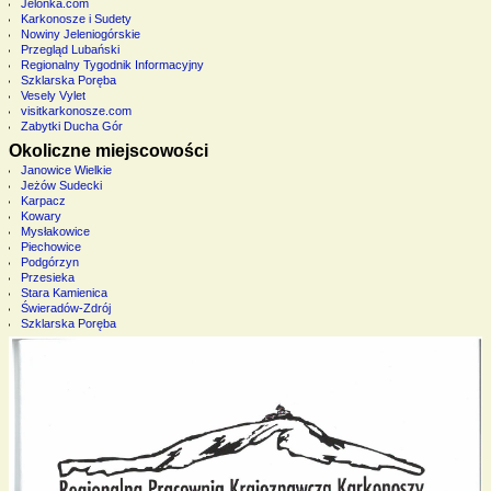
Jelonka.com
Karkonosze i Sudety
Nowiny Jeleniogórskie
Przegląd Lubański
Regionalny Tygodnik Informacyjny
Szklarska Poręba
Vesely Vylet
visitkarkonosze.com
Zabytki Ducha Gór
Okoliczne miejscowości
Janowice Wielkie
Jeżów Sudecki
Karpacz
Kowary
Mysłakowice
Piechowice
Podgórzyn
Przesieka
Stara Kamienica
Świeradów-Zdrój
Szklarska Poręba