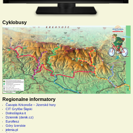
Cyklobusy
Regionalne informatory
Časopis Krkonoše – Jizerské hory
CIT Gryfów Śląski
Dolnośląska it
Dziennik (denik.cz)
Euroflesz
Góry Izerskie
jelenia.pl