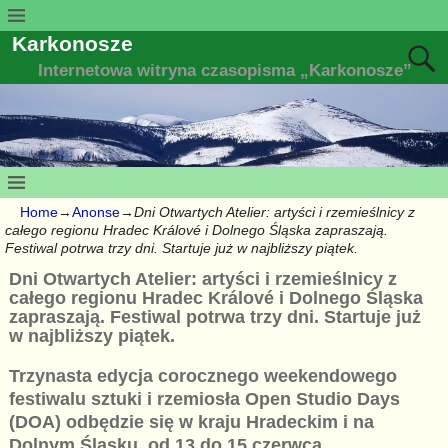
Karkonosze
Internetowa witryna czasopisma „Karkonosze”
Home
→
Anonse
→
Dni Otwartych Atelier: artyści i rzemieślnicy z
całego regionu Hradec Králové i Dolnego Śląska zapraszają.
Festiwal potrwa trzy dni. Startuje już w najbliższy piątek.
Dni Otwartych Atelier: artyści i rzemieślnicy z
całego regionu Hradec Králové i Dolnego Śląska
zapraszają. Festiwal potrwa trzy dni. Startuje już
w najbliższy piątek.
Trzynasta edycja corocznego weekendowego
festiwalu sztuki i rzemiosła Open Studio Days
(DOA) odbędzie się w kraju Hradeckim i na
Dolnym Śląsku, od 13 do 15 czerwca.