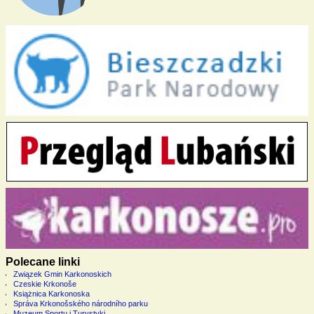
Polecane linki
Związek Gmin Karkonoskich
Czeskie Krkonoše
Książnica Karkonoska
Správa Krkonošského národního parku
Muzeum Sportu i Turystyki