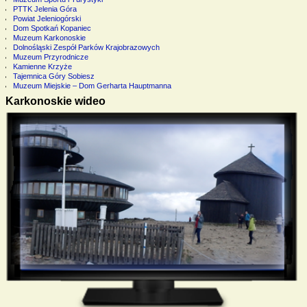
PTTK Jelenia Góra
Powiat Jeleniogórski
Dom Spotkań Kopaniec
Muzeum Karkonoskie
Dolnośląski Zespół Parków Krajobrazowych
Muzeum Przyrodnicze
Kamienne Krzyże
Tajemnica Góry Sobiesz
Muzeum Miejskie – Dom Gerharta Hauptmanna
Karkonoskie wideo