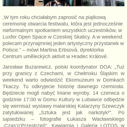
W tym roku chciałabym zaprosić na piątkową
„
ceremonię otwarcia festiwalu, która jest jednocześnie
nieformalnym spotkaniem wszystkich uczestników, w
Luxfer Open Space w Czeskiej Skalicy. A w weekend
polecam przynajmniej jeden artystyczny przystanek w
Polsce.” – mówi Martina Erbsová, dyrektorka
Centrum uměleckých aktivit w Hradec Králové.
Jarosław Buzarewicz, polski koordynator DOA: „Tuż
przy granicy z Czechami, w Chełmsku Śląskim w
weekend warto odwiedzić Ekomuzeum w Domkach
Tkaczy. Tu odkryjecie historię dawnego rzemiosła.
Będziecie mogli nabyć lniane wyroby. 14 czerwca o
godzinie 17:00 w Domu Kultury w Lubawce odbędzie
się wernisaż wystawy malarskiej Katarzyny Szewczyk
zatytułowanej „Sztuka jest jak narkotyk²”. Po
sąsiedzku – fotografie Łukasza Wacławskiego
„Czas’o’Przestrzeń“. Kawiarnia i Galeria LOTOS w