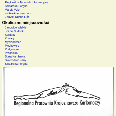
Regionalny Tygodnik Informacyjny
Szklarska Poręba
Vesely Vylet
visitkarkonosze.com
Zabytki Ducha Gór
Okoliczne miejscowości
Janowice Wielkie
Jeżów Sudecki
Karpacz
Kowary
Mysłakowice
Piechowice
Podgórzyn
Przesieka
Stara Kamienica
Świeradów-Zdrój
Szklarska Poręba