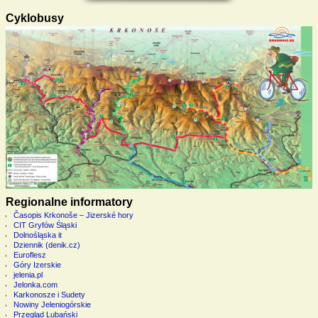
Cyklobusy
Regionalne informatory
Časopis Krkonoše – Jizerské hory
CIT Gryfów Śląski
Dolnośląska it
Dziennik (denik.cz)
Euroflesz
Góry Izerskie
jelenia.pl
Jelonka.com
Karkonosze i Sudety
Nowiny Jeleniogórskie
Przegląd Lubański