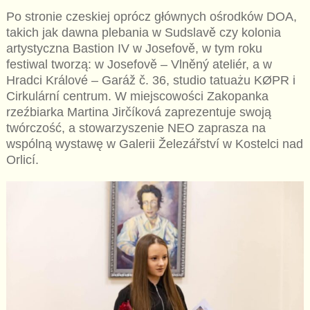
Po stronie czeskiej oprócz głównych ośrodków DOA,
takich jak dawna plebania w Sudslavě czy kolonia
artystyczna Bastion IV w Josefově, w tym roku
festiwal tworzą: w Josefově – Vlněný ateliér, a w
Hradci Králové – Garáž č. 36, studio tatuażu KØPR i
Cirkulární centrum. W miejscowości Zakopanka
rzeźbiarka Martina Jirčíková zaprezentuje swoją
twórczość, a stowarzyszenie NEO zaprasza na
wspólną wystawę w Galerii Železářství w Kostelci nad
Orlicí.