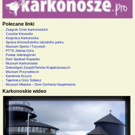
Polecane linki
Związek Gmin Karkonoskich
Czeskie Krkonoše
Książnica Karkonoska
Správa Krkonošského národního parku
Muzeum Sportu i Turystyki
PTTK Jelenia Góra
Powiat Jeleniogórski
Dom Spotkań Kopaniec
Muzeum Karkonoskie
Dolnośląski Zespół Parków Krajobrazowych
Muzeum Przyrodnicze
Kamienne Krzyże
Tajemnica Góry Sobiesz
Muzeum Miejskie – Dom Gerharta Hauptmanna
Karkonoskie wideo