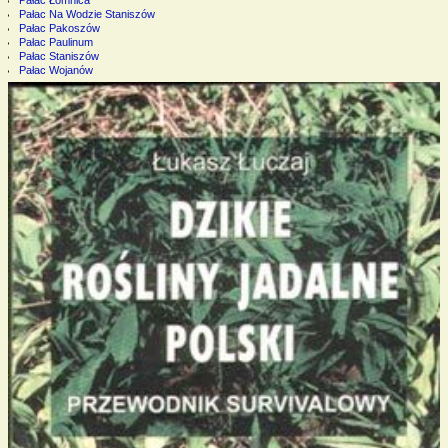
Pałac Łomnica
Pałac Na Wodzie Staniszów
Pałac Pakoszów
Pałac Paulinum
Pałac Staniszów
Pałac Wojanów