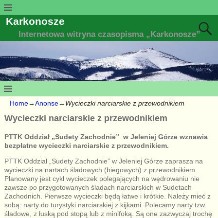
Karkonosze
Internetowa witryna czasopisma „Karkonosze”
Home
→
Anonse
→
Wycieczki narciarskie z przewodnikiem
Wycieczki narciarskie z przewodnikiem
PTTK Oddział „Sudety Zachodnie” w Jeleniej Górze wznawia
bezpłatne wycieczki narciarskie z przewodnikiem.
PTTK Oddział „Sudety Zachodnie” w Jeleniej Górze zaprasza na
wycieczki na nartach śladowych (biegowych) z przewodnikiem.
Planowany jest cykl wycieczek polegających na wędrowaniu nie
zawsze po przygotowanych śladach narciarskich w Sudetach
Zachodnich. Pierwsze wycieczki będą łatwe i krótkie. Należy mieć z
sobą: narty do turystyki narciarskiej z kijkami. Polecamy narty tzw.
śladowe, z łuską pod stopą lub z minifoką. Są one zazwyczaj trochę