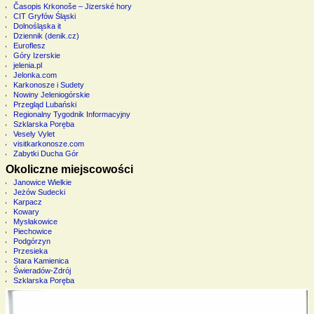
Časopis Krkonoše – Jizerské hory
CIT Gryfów Śląski
Dolnośląska it
Dziennik (denik.cz)
Euroflesz
Góry Izerskie
jelenia.pl
Jelonka.com
Karkonosze i Sudety
Nowiny Jeleniogórskie
Przegląd Lubański
Regionalny Tygodnik Informacyjny
Szklarska Poręba
Vesely Vylet
visitkarkonosze.com
Zabytki Ducha Gór
Okoliczne miejscowości
Janowice Wielkie
Jeżów Sudecki
Karpacz
Kowary
Mysłakowice
Piechowice
Podgórzyn
Przesieka
Stara Kamienica
Świeradów-Zdrój
Szklarska Poręba