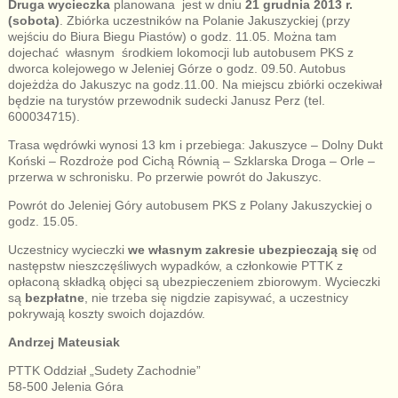
Druga wycieczka
planowana jest w dniu
21 grudnia 2013 r.
(sobota)
. Zbiórka uczestników na Polanie Jakuszyckiej (przy
wejściu do Biura Biegu Piastów) o godz. 11.05. Można tam
dojechać własnym środkiem lokomocji lub autobusem PKS z
dworca kolejowego w Jeleniej Górze o godz. 09.50. Autobus
dojeżdża do Jakuszyc na godz.11.00. Na miejscu zbiórki oczekiwał
będzie na turystów przewodnik sudecki Janusz Perz (tel.
600034715).
Trasa wędrówki wynosi 13 km i przebiega: Jakuszyce – Dolny Dukt
Koński – Rozdroże pod Cichą Równią – Szklarska Droga – Orle –
przerwa w schronisku. Po przerwie powrót do Jakuszyc.
Powrót do Jeleniej Góry autobusem PKS z Polany Jakuszyckiej o
godz. 15.05.
Uczestnicy wycieczki
we własnym zakresie ubezpieczają się
od
następstw nieszczęśliwych wypadków, a członkowie PTTK z
opłaconą składką objęci są ubezpieczeniem zbiorowym. Wycieczki
są
bezpłatne
, nie trzeba się nigdzie zapisywać, a uczestnicy
pokrywają koszty swoich dojazdów.
Andrzej Mateusiak
PTTK Oddział „Sudety Zachodnie”
58-500 Jelenia Góra