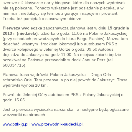
szersze niż klasyczne narty biegowe, które dla naszych wędrówek
nie są polecane. Ponadto wskazane jest posiadanie plecaka, a w
nim m.in. nietłukący się termos z gorącym napojem i prowiant.
Trzeba też pamiętać o stosownym ubiorze.
Pierwsza wycieczka
zapoznawcza planowa jest w dniu
15 grudnia
2013 r. (niedziela)
. Zbiórka o godz. 11.05 na Polanie Jakuszyckiej
(przy schodach prowadzących do biura Biegu Piastów). Można tam
dojechać własnym środkiem lokomocji lub autobusem PKS z
dworca kolejowego w Jeleniej Górze o godz. 09.50 Autobus
dojeżdża do Jakuszyc na godz.11.00. Na miejscu zbiórki będzie
oczekiwał na Państwa przewodnik sudecki Janusz Perz (tel.
600034715).
Planowa trasa wędrówki: Polana Jakuszycka – Droga Orla –
schronisko Orle. Tam przerwa, a po niej powrót do Jakuszyc. Trasa
wędrówki wynosi 10 km.
Powrót do Jeleniej Góry autobusem PKS z Polany Jakuszyckiej o
godz. 15.05.
Jest to pierwsza wycieczka narciarska, a następne będą ogłaszane
w czwartki na stronach:
www.pttk-jg.pl
i
www.przewodnik-sudecki.pl
.