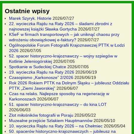
Ostatnie wpisy
Marek Szyryk. Historie
2026/07/27
22. wycieczka Rajdu na Raty 2026 – śladami zbrodni z
najnowszej książki Sławka Gortycha
2026/07/27
KSeF w firmach transportowych – jak uniknąć chaosu przy
wdrożeniu obowiązkowej e-faktury?
2026/07/27
Ogólnopolskie Forum Fotografii Krajoznawczej PTTK w Łodzi
2026
2026/07/05
52. spacer historyczno-krajoznawczy – wojny szpiegów w
Kotlinie Jeleniogórskiej
2026/07/05
Spotkanie w Sudeckiej Chatce
2026/07/05
19. wycieczka Rajdu na Raty 2026
2026/06/19
Czasopismo „Karkonosze” 2/2026
2026/06/19
Rok 2026 Rokiem PTTK na Dolnym Śląsku – jubileusz Oddziału
PTTK „Ziemi Jaworskiej”
2026/06/07
Czas na relaks. Najlepsze sposoby na regenerację w
Karkonoszach
2026/06/07
51. spacer historyczno-krajoznawczy – do kina LOT
2026/06/03
Zlot miłośników fotografii w Poraju
2026/05/22
Muzealne przejście Szlakiem Hauptmannów
2026/05/10
10. wycieczka Rajdu na Raty 2026 – na Chełmiec
2026/05/04
50. spacerów historyczno-krajoznawczych – jubileusz na