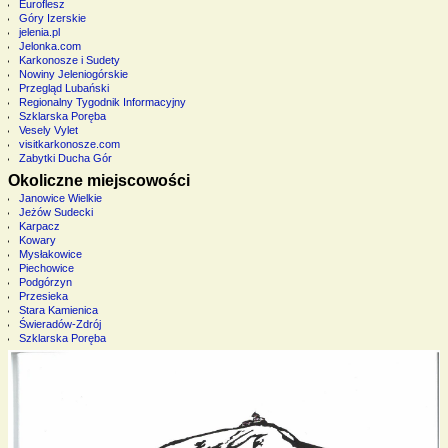
Euroflesz
Góry Izerskie
jelenia.pl
Jelonka.com
Karkonosze i Sudety
Nowiny Jeleniogórskie
Przegląd Lubański
Regionalny Tygodnik Informacyjny
Szklarska Poręba
Vesely Vylet
visitkarkonosze.com
Zabytki Ducha Gór
Okoliczne miejscowości
Janowice Wielkie
Jeżów Sudecki
Karpacz
Kowary
Mysłakowice
Piechowice
Podgórzyn
Przesieka
Stara Kamienica
Świeradów-Zdrój
Szklarska Poręba