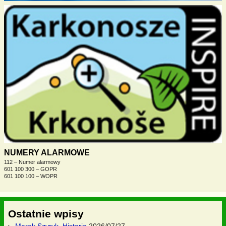
NUMERY ALARMOWE
112 – Numer alarmowy
601 100 300 – GOPR
601 100 100 – WOPR
Ostatnie wpisy
Marek Szyryk. Historie
2026/07/27