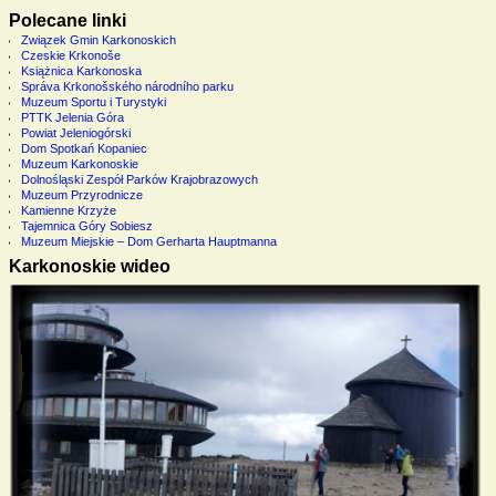
Polecane linki
Związek Gmin Karkonoskich
Czeskie Krkonoše
Książnica Karkonoska
Správa Krkonošského národního parku
Muzeum Sportu i Turystyki
PTTK Jelenia Góra
Powiat Jeleniogórski
Dom Spotkań Kopaniec
Muzeum Karkonoskie
Dolnośląski Zespół Parków Krajobrazowych
Muzeum Przyrodnicze
Kamienne Krzyże
Tajemnica Góry Sobiesz
Muzeum Miejskie – Dom Gerharta Hauptmanna
Karkonoskie wideo