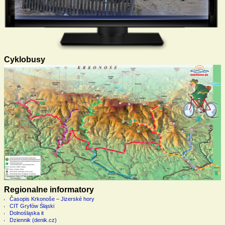
Cyklobusy
Regionalne informatory
Časopis Krkonoše – Jizerské hory
CIT Gryfów Śląski
Dolnośląska it
Dziennik (denik.cz)