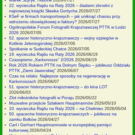
22. wycieczka Rajdu na Raty 2026 – śladami zbrodni z
najnowszej książki Sławka Gortycha
2026/07/27
KSeF w firmach transportowych – jak uniknąć chaosu przy
wdrożeniu obowiązkowej e-faktury?
2026/07/27
Ogólnopolskie Forum Fotografii Krajoznawczej PTTK w Łodzi
2026
2026/07/05
52. spacer historyczno-krajoznawczy – wojny szpiegów w
Kotlinie Jeleniogórskiej
2026/07/05
Spotkanie w Sudeckiej Chatce
2026/07/05
19. wycieczka Rajdu na Raty 2026
2026/06/19
Czasopismo „Karkonosze” 2/2026
2026/06/19
Rok 2026 Rokiem PTTK na Dolnym Śląsku – jubileusz Oddziału
PTTK „Ziemi Jaworskiej”
2026/06/07
Czas na relaks. Najlepsze sposoby na regenerację w
Karkonoszach
2026/06/07
51. spacer historyczno-krajoznawczy – do kina LOT
2026/06/03
Zlot miłośników fotografii w Poraju
2026/05/22
Muzealne przejście Szlakiem Hauptmannów
2026/05/10
10. wycieczka Rajdu na Raty 2026 – na Chełmiec
2026/05/04
50. spacerów historyczno-krajoznawczych – jubileusz na
zamku Bolków
2026/04/27
Carl i Gerhart Hauptmannowie w europejskiej pamięci
kulturowej
2026/04/24