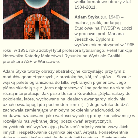
wielkoformatowe obrazy z lat
1984-2011.
Adam Styka
(ur. 1940) –
malarz, grafik, pedagog.
Studiował na PWSSP w Łodzi
w pracowni prof. Mariana
Jaeschke. Dyplom z
wyróżnieniem otrzymał w 1965
roku, w 1991 roku zdobył tytuł profesora tytularnego. Pełnił funkcję
kierownika Katedry Malarstwa i Rysunku na Wydziale Grafiki i
prorektora ASP w Warszawie.
Adam Styka tworzy obrazy abstrakcyjne korzystając przy tym z
modułów geometrycznych, z prostokątów, kół, trójkątów… Stosuje
wąską paletę ograniczoną do kilku wybranych pigmentów. Jego
płótna składają się z „form najprostszych” i są podatne na skrajnie
różną interpretację. Jak pisze Bożena Kowalska: „Styka należy do
pokolenia, które, wychowane na ideałach awangardy, nigdy nie
uznało światopoglądu postmodernizmu. (…) Jego sztuka do dziś
zachowała zamierające w młodym pokoleniu właściwości, od
niedawna szacowane jako wartości wysokiej próby: konsekwencję w
rozwijaniu raz wybranej drogi poszukiwań artystycznych,
indywidualność wyróżniającą twórczość artysty wśród wszystkich
innych i respektowanie czynnika piękna”. Artysta konsekwentnie
dąży w swojej twórczości do do redukcji i syntezy. „Pociągnięcia