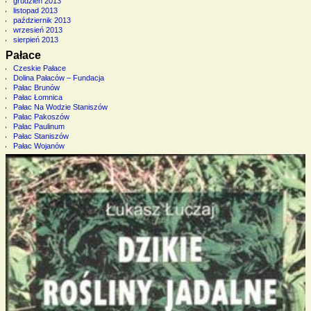
grudzień 2013
listopad 2013
październik 2013
wrzesień 2013
sierpień 2013
Pałace
Czeskie Pałace
Dolina Pałaców – Fundacja
Pałac Brunów
Pałac Łomnica
Pałac Na Wodzie Staniszów
Pałac Pakoszów
Pałac Paulinum
Pałac Staniszów
Pałac Wojanów