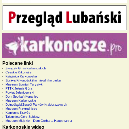
Polecane linki
Związek Gmin Karkonoskich
Czeskie Krkonoše
Książnica Karkonoska
Správa Krkonošského národního parku
Muzeum Sportu i Turystyki
PTTK Jelenia Góra
Powiat Jeleniogórski
Dom Spotkań Kopaniec
Muzeum Karkonoskie
Dolnośląski Zespół Parków Krajobrazowych
Muzeum Przyrodnicze
Kamienne Krzyże
Tajemnica Góry Sobiesz
Muzeum Miejskie – Dom Gerharta Hauptmanna
Karkonoskie wideo