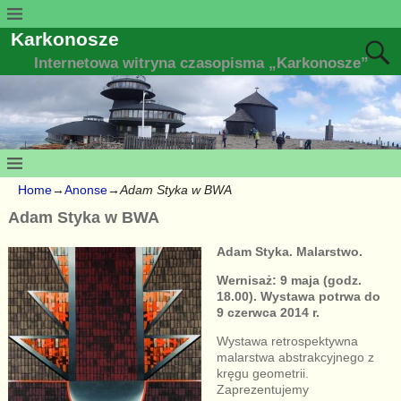
Karkonosze
Internetowa witryna czasopisma „Karkonosze”
Home
→
Anonse
→
Adam Styka w BWA
Adam Styka w BWA
Adam Styka. Malarstwo.
Wernisaż: 9 maja (godz.
18.00). Wystawa potrwa do
9 czerwca 2014 r.
Wystawa retrospektywna
malarstwa abstrakcyjnego z
kręgu geometrii.
Zaprezentujemy