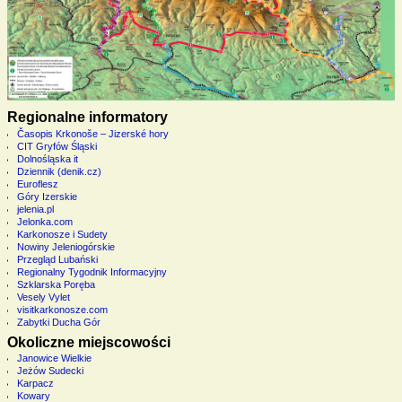
Regionalne informatory
Časopis Krkonoše – Jizerské hory
CIT Gryfów Śląski
Dolnośląska it
Dziennik (denik.cz)
Euroflesz
Góry Izerskie
jelenia.pl
Jelonka.com
Karkonosze i Sudety
Nowiny Jeleniogórskie
Przegląd Lubański
Regionalny Tygodnik Informacyjny
Szklarska Poręba
Vesely Vylet
visitkarkonosze.com
Zabytki Ducha Gór
Okoliczne miejscowości
Janowice Wielkie
Jeżów Sudecki
Karpacz
Kowary