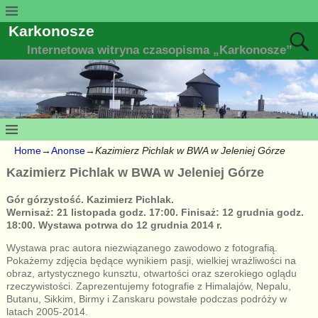
Karkonosze
Internetowa witryna czasopisma „Karkonosze”
Home
→
Anonse
→
Kazimierz Pichlak w BWA w Jeleniej Górze
Kazimierz Pichlak w BWA w Jeleniej Górze
Gór górzystość. Kazimierz Pichlak.
Wernisaż: 21 listopada godz. 17:00. Finisaż: 12 grudnia godz.
18:00. Wystawa potrwa do 12 grudnia 2014 r.
Wystawa prac autora niezwiązanego zawodowo z fotografią.
Pokażemy zdjęcia będące wynikiem pasji, wielkiej wrażliwości na
obraz, artystycznego kunsztu, otwartości oraz szerokiego oglądu
rzeczywistości. Zaprezentujemy fotografie z Himalajów, Nepalu,
Butanu, Sikkim, Birmy i Zanskaru powstałe podczas podróży w
latach 2005-2014.