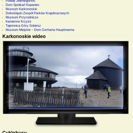
Powiat Jeleniogórski
Dom Spotkań Kopaniec
Muzeum Karkonoskie
Dolnośląski Zespół Parków Krajobrazowych
Muzeum Przyrodnicze
Kamienne Krzyże
Tajemnica Góry Sobiesz
Muzeum Miejskie – Dom Gerharta Hauptmanna
Karkonoskie wideo
Cyklobusy