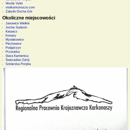
Vesely Vylet
visitkarkonosze.com
Zabytki Ducha Gór
Okoliczne miejscowości
Janowice Wielkie
Jeżów Sudecki
Karpacz
Kowary
Mysłakowice
Piechowice
Podgórzyn
Przesieka
Stara Kamienica
Świeradów-Zdrój
Szklarska Poręba