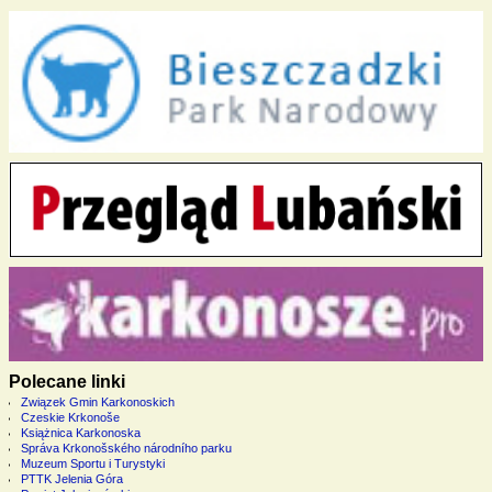
Polecane linki
Związek Gmin Karkonoskich
Czeskie Krkonoše
Książnica Karkonoska
Správa Krkonošského národního parku
Muzeum Sportu i Turystyki
PTTK Jelenia Góra