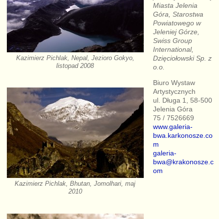
Miasta Jelenia
Góra, Starostwa
Powiatowego w
Jeleniej Górze,
Swiss Group
International,
Dzięciołowski Sp. z
Kazimierz Pichlak, Nepal, Jezioro Gokyo,
listopad 2008
o.o.
Biuro Wystaw
Artystycznych
ul. Długa 1, 58-500
Jelenia Góra
75 / 7526669
www.galeria-
bwa.karkonosze.co
m
galeria-
bwa@krakonosze.c
om
Kazimierz Pichlak, Bhutan, Jomolhari, maj
2010