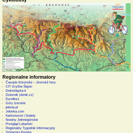
Regionalne informatory
Časopis Krkonoše – Jizerské hory
CIT Gryfów Śląski
Dolnośląska it
Dziennik (denik.cz)
Euroflesz
Góry Izerskie
jelenia.pl
Jelonka.com
Karkonosze i Sudety
Nowiny Jeleniogórskie
Przegląd Lubański
Regionalny Tygodnik Informacyjny
Szklarska Poręba