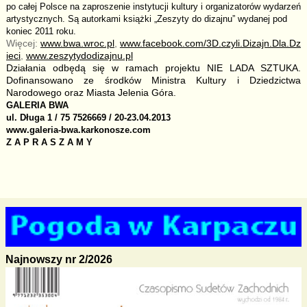
po całej Polsce na zaproszenie instytucji kultury i organizatorów wydarzeń
artystycznych. Są autorkami książki „Zeszyty do dizajnu” wydanej pod
koniec 2011 roku.
Więcej:
www.bwa.wroc.pl
,
www.facebook.com/3D.czyli.Dizajn.Dla.Dz
ieci
,
www.zeszytydodizajnu.pl
Działania odbędą się w ramach projektu NIE LADA SZTUKA.
Dofinansowano ze środków Ministra Kultury i Dziedzictwa
Narodowego oraz Miasta Jelenia Góra.
GALERIA BWA
ul. Długa 1 / 75 7526669 / 20-23.04.2013
www.galeria-bwa.karkonosze.com
Z A P R A S Z A M Y
Najnowszy nr 2/2026