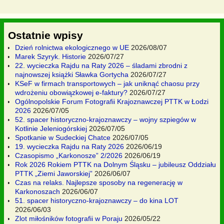
Ostatnie wpisy
Dzień rolnictwa ekologicznego w UE
2026/08/07
Marek Szyryk. Historie
2026/07/27
22. wycieczka Rajdu na Raty 2026 – śladami zbrodni z
najnowszej książki Sławka Gortycha
2026/07/27
KSeF w firmach transportowych – jak uniknąć chaosu przy
wdrożeniu obowiązkowej e-faktury?
2026/07/27
Ogólnopolskie Forum Fotografii Krajoznawczej PTTK w Łodzi
2026
2026/07/05
52. spacer historyczno-krajoznawczy – wojny szpiegów w
Kotlinie Jeleniogórskiej
2026/07/05
Spotkanie w Sudeckiej Chatce
2026/07/05
19. wycieczka Rajdu na Raty 2026
2026/06/19
Czasopismo „Karkonosze” 2/2026
2026/06/19
Rok 2026 Rokiem PTTK na Dolnym Śląsku – jubileusz Oddziału
PTTK „Ziemi Jaworskiej”
2026/06/07
Czas na relaks. Najlepsze sposoby na regenerację w
Karkonoszach
2026/06/07
51. spacer historyczno-krajoznawczy – do kina LOT
2026/06/03
Zlot miłośników fotografii w Poraju
2026/05/22