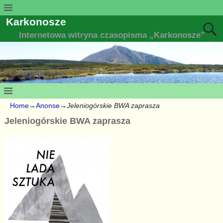
Karkonosze
Internetowa witryna czasopisma „Karkonosze”
Home
→
Anonse
→
Jeleniogórskie BWA zaprasza
Jeleniogórskie BWA zaprasza