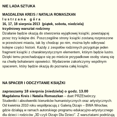
NIE LADA SZTUKA
MAGDALENA KREIS / NATALIA ROMASZKAN
l u s t r z a n a g ó r a
16, 17, 18 sierpnia 2013 (piątek, sobota, niedziela)
trzydniowy warsztat rodzinny
Działanie będzie okazją do stworzenia wyjątkowej książki, powstającej
przez trzy kolejne dni. Poszczególne strony książki zostaną rozproszone
w przestrzeni miasta, tak by chodząc po nim, można było odkrywać
kolejne części historii. Każdy z zespołów rodzinnych przygotuje jeden
fragment książki z charakterystycznym elementem, którym będzie lustro.
Dzięki temu przechadzające się po mieście przypadkowe osoby staną się
na chwilę bohaterami opowieści. Wydarzenie zakończymy wspólnym
spacerem, który będzie okazją do poznania całej książki.
NA SPACER I ODCZYTANIE KSIĄŻKI
zapraszamy 18 sierpnia (niedziela) o godz. 13.00
Magdalena Kreis i Natalia Romaszkan
–
duet PRZEtwórczy.
Studentki i absolwentki kierunków humanistycznych oraz artystycznych.
Od kwietnia 2010 roku współpracują z Galerią Dizajn – BWA Wrocław,
gdzie działają w ramach autorskiego programu edukacyjno-artystycznego
dla dzieci i rodziców „3D czyli Dizajn Dla Dzieci”. Z warsztatami podróżują