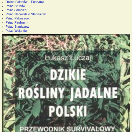
Dolina Pałaców – Fundacja
Pałac Brunów
Pałac Łomnica
Pałac Na Wodzie Staniszów
Pałac Pakoszów
Pałac Paulinum
Pałac Staniszów
Pałac Wojanów