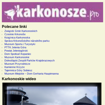
Polecane linki
Związek Gmin Karkonoskich
Czeskie Krkonoše
Książnica Karkonoska
Správa Krkonošského národního parku
Muzeum Sportu i Turystyki
PTTK Jelenia Góra
Powiat Jeleniogórski
Dom Spotkań Kopaniec
Muzeum Karkonoskie
Dolnośląski Zespół Parków Krajobrazowych
Muzeum Przyrodnicze
Kamienne Krzyże
Tajemnica Góry Sobiesz
Muzeum Miejskie – Dom Gerharta Hauptmanna
Karkonoskie wideo