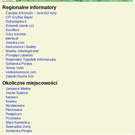
Regionalne informatory
Časopis Krkonoše – Jizerské hory
CIT Gryfów Śląski
Dolnośląska it
Dziennik (denik.cz)
Euroflesz
Góry Izerskie
jelenia.pl
Jelonka.com
Karkonosze i Sudety
Nowiny Jeleniogórskie
Przegląd Lubański
Regionalny Tygodnik Informacyjny
Szklarska Poręba
Vesely Vylet
visitkarkonosze.com
Zabytki Ducha Gór
Okoliczne miejscowości
Janowice Wielkie
Jeżów Sudecki
Karpacz
Kowary
Mysłakowice
Piechowice
Podgórzyn
Przesieka
Stara Kamienica
Świeradów-Zdrój
Szklarska Poręba