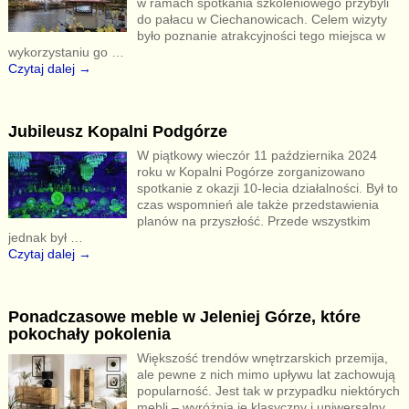
w ramach spotkania szkoleniowego przybyli
do pałacu w Ciechanowicach. Celem wizyty
było poznanie atrakcyjności tego miejsca w
wykorzystaniu go
…
Czytaj dalej →
Jubileusz Kopalni Podgórze
W piątkowy wieczór 11 października 2024
roku w Kopalni Pogórze zorganizowano
spotkanie z okazji 10-lecia działalności. Był to
czas wspomnień ale także przedstawienia
planów na przyszłość. Przede wszystkim
jednak był
…
Czytaj dalej →
Ponadczasowe meble w Jeleniej Górze, które
pokochały pokolenia
Większość trendów wnętrzarskich przemija,
ale pewne z nich mimo upływu lat zachowują
popularność. Jest tak w przypadku niektórych
mebli – wyróżnia je klasyczny i uniwersalny