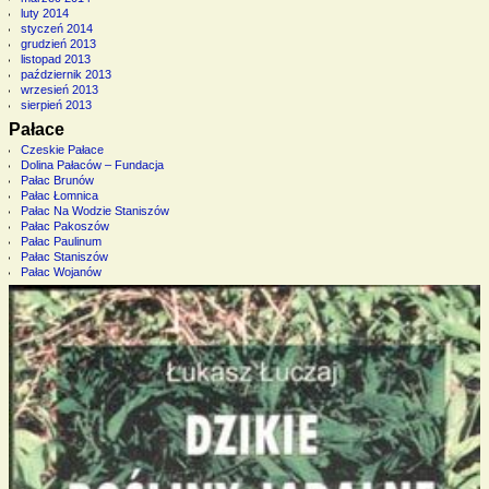
luty 2014
styczeń 2014
grudzień 2013
listopad 2013
październik 2013
wrzesień 2013
sierpień 2013
Pałace
Czeskie Pałace
Dolina Pałaców – Fundacja
Pałac Brunów
Pałac Łomnica
Pałac Na Wodzie Staniszów
Pałac Pakoszów
Pałac Paulinum
Pałac Staniszów
Pałac Wojanów