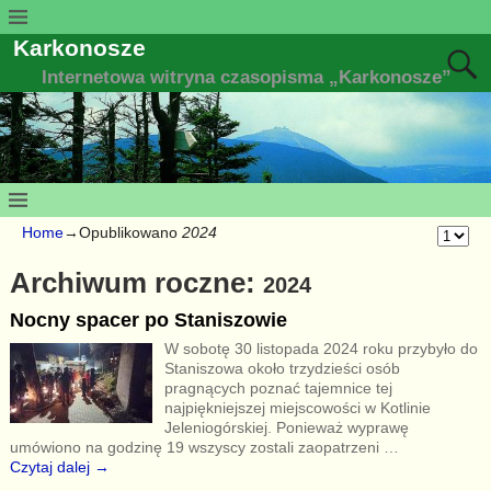
Karkonosze
Internetowa witryna czasopisma „Karkonosze”
Home
→Opublikowano
2024
Archiwum roczne:
2024
Nocny spacer po Staniszowie
W sobotę 30 listopada 2024 roku przybyło do
Staniszowa około trzydzieści osób
pragnących poznać tajemnice tej
najpiękniejszej miejscowości w Kotlinie
Jeleniogórskiej. Ponieważ wyprawę
umówiono na godzinę 19 wszyscy zostali zaopatrzeni
…
Czytaj dalej →