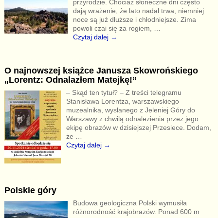
przyrodzie. Chociaż słoneczne dni często
dają wrażenie, że lato nadal trwa, niemniej
noce są już dłuższe i chłodniejsze. Zima
powoli czai się za rogiem,
…
Czytaj dalej →
O najnowszej książce Janusza Skowrońskiego
„Lorentz: Odnalazłem Matejkę!”
– Skąd ten tytuł? – Z treści telegramu
Stanisława Lorentza, warszawskiego
muzealnika, wysłanego z Jeleniej Góry do
Warszawy z chwilą odnalezienia przez jego
ekipę obrazów w dzisiejszej Przesiece. Dodam,
że
…
Czytaj dalej →
Polskie góry
Budowa geologiczna Polski wymusiła
różnorodność krajobrazów. Ponad 600 m