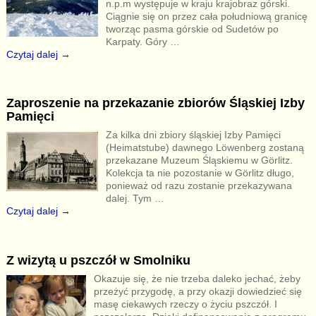
n.p.m występuje w kraju krajobraz górski.
Ciągnie się on przez cała południową granicę
tworząc pasma górskie od Sudetów po
Karpaty. Góry
…
Czytaj dalej →
Zaproszenie na przekazanie zbiorów Śląskiej Izby
Pamięci
Za kilka dni zbiory śląskiej Izby Pamięci
(Heimatstube) dawnego Löwenberg zostaną
przekazane Muzeum Śląskiemu w Görlitz.
Kolekcja ta nie pozostanie w Görlitz długo,
ponieważ od razu zostanie przekazywana
dalej. Tym
…
Czytaj dalej →
Z wizytą u pszczół w Smolniku
Okazuje się, że nie trzeba daleko jechać, żeby
przeżyć przygodę, a przy okazji dowiedzieć się
masę ciekawych rzeczy o życiu pszczół. I