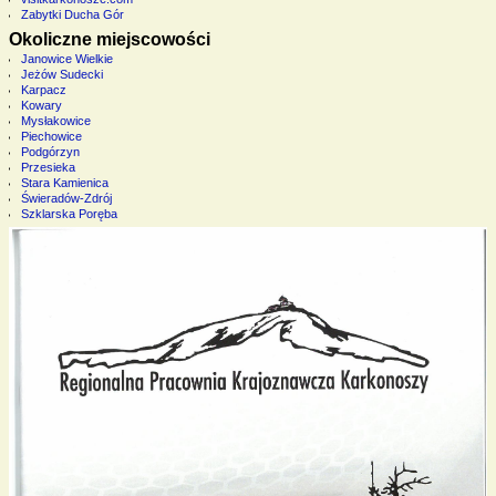
Zabytki Ducha Gór
Okoliczne miejscowości
Janowice Wielkie
Jeżów Sudecki
Karpacz
Kowary
Mysłakowice
Piechowice
Podgórzyn
Przesieka
Stara Kamienica
Świeradów-Zdrój
Szklarska Poręba