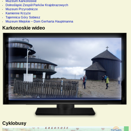
Muzeum Karkonoskie
Dolnośląski Zespół Parków Krajobrazowych
Muzeum Przyrodnicze
Kamienne Krzyże
Tajemnica Góry Sobiesz
Muzeum Miejskie – Dom Gerharta Hauptmanna
Karkonoskie wideo
Cyklobusy