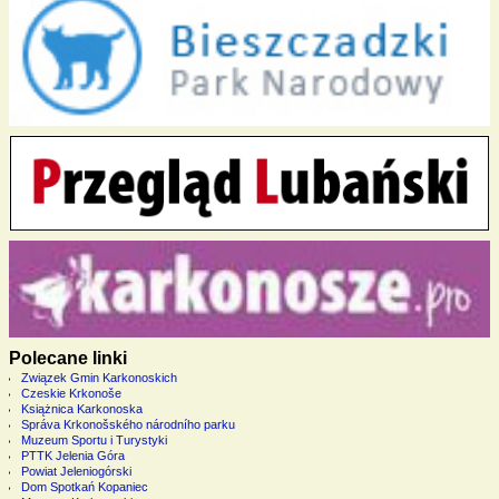
Polecane linki
Związek Gmin Karkonoskich
Czeskie Krkonoše
Książnica Karkonoska
Správa Krkonošského národního parku
Muzeum Sportu i Turystyki
PTTK Jelenia Góra
Powiat Jeleniogórski
Dom Spotkań Kopaniec