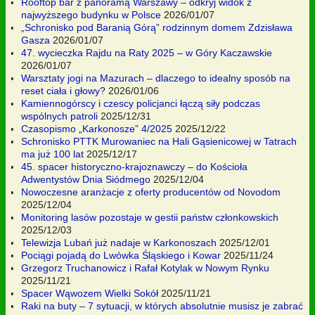
Rooftop bar z panoramą Warszawy – odkryj widok z
najwyższego budynku w Polsce
2026/01/07
„Schronisko pod Baranią Górą” rodzinnym domem Zdzisława
Gasza
2026/01/07
47. wycieczka Rajdu na Raty 2025 – w Góry Kaczawskie
2026/01/07
Warsztaty jogi na Mazurach – dlaczego to idealny sposób na
reset ciała i głowy?
2026/01/06
Kamiennogórscy i czescy policjanci łączą siły podczas
wspólnych patroli
2025/12/31
Czasopismo „Karkonosze” 4/2025
2025/12/22
Schronisko PTTK Murowaniec na Hali Gąsienicowej w Tatrach
ma już 100 lat
2025/12/17
45. spacer historyczno-krajoznawczy – do Kościoła
Adwentystów Dnia Siódmego
2025/12/04
Nowoczesne aranżacje z oferty producentów od Novodom
2025/12/04
Monitoring lasów pozostaje w gestii państw członkowskich
2025/12/03
Telewizja Lubań już nadaje w Karkonoszach
2025/12/01
Pociągi pojadą do Lwówka Śląskiego i Kowar
2025/11/24
Grzegorz Truchanowicz i Rafał Kotylak w Nowym Rynku
2025/11/21
Spacer Wąwozem Wielki Sokół
2025/11/21
Raki na buty – 7 sytuacji, w których absolutnie musisz je zabrać