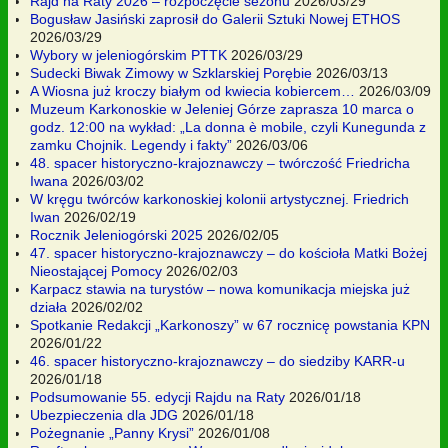
Rajd na Raty 2026 – rozpoczęcie sezonu
2026/03/29
Bogusław Jasiński zaprosił do Galerii Sztuki Nowej ETHOS
2026/03/29
Wybory w jeleniogórskim PTTK
2026/03/29
Sudecki Biwak Zimowy w Szklarskiej Porębie
2026/03/13
A Wiosna już kroczy białym od kwiecia kobiercem…
2026/03/09
Muzeum Karkonoskie w Jeleniej Górze zaprasza 10 marca o
godz. 12:00 na wykład: „La donna è mobile, czyli Kunegunda z
zamku Chojnik. Legendy i fakty”
2026/03/06
48. spacer historyczno-krajoznawczy – twórczość Friedricha
Iwana
2026/03/02
W kręgu twórców karkonoskiej kolonii artystycznej. Friedrich
Iwan
2026/02/19
Rocznik Jeleniogórski 2025
2026/02/05
47. spacer historyczno-krajoznawczy – do kościoła Matki Bożej
Nieostającej Pomocy
2026/02/03
Karpacz stawia na turystów – nowa komunikacja miejska już
działa
2026/02/02
Spotkanie Redakcji „Karkonoszy” w 67 rocznicę powstania KPN
2026/01/22
46. spacer historyczno-krajoznawczy – do siedziby KARR-u
2026/01/18
Podsumowanie 55. edycji Rajdu na Raty
2026/01/18
Ubezpieczenia dla JDG
2026/01/18
Pożegnanie „Panny Krysi”
2026/01/08