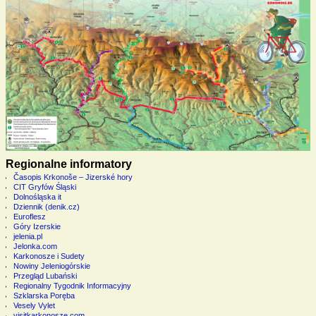
Regionalne informatory
Časopis Krkonoše – Jizerské hory
CIT Gryfów Śląski
Dolnośląska it
Dziennik (denik.cz)
Euroflesz
Góry Izerskie
jelenia.pl
Jelonka.com
Karkonosze i Sudety
Nowiny Jeleniogórskie
Przegląd Lubański
Regionalny Tygodnik Informacyjny
Szklarska Poręba
Vesely Vylet
visitkarkonosze.com