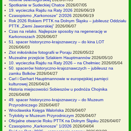
Spotkanie w Sudeckiej Chatce
2026/07/05
19. wycieczka Rajdu na Raty 2026
2026/06/19
Czasopismo „Karkonosze” 2/2026
2026/06/19
Rok 2026 Rokiem PTTK na Dolnym Śląsku – jubileusz Oddziału
PTTK „Ziemi Jaworskiej”
2026/06/07
Czas na relaks. Najlepsze sposoby na regenerację w
Karkonoszach
2026/06/07
51. spacer historyczno-krajoznawczy – do kina LOT
2026/06/03
Zlot miłośników fotografii w Poraju
2026/05/22
Muzealne przejście Szlakiem Hauptmannów
2026/05/10
10. wycieczka Rajdu na Raty 2026 – na Chełmiec
2026/05/04
50. spacerów historyczno-krajoznawczych – jubileusz na
zamku Bolków
2026/04/27
Carl i Gerhart Hauptmannowie w europejskiej pamięci
kulturowej
2026/04/24
Historia miejscowości Sobieszów u podnóża Chojnika
2026/04/08
49. spacer historyczno-krajoznawczy – do Muzeum
Przyrodniczego
2026/04/07
Wrocławska Księga Walońska
2026/04/07
Trylobity w Muzeum Przyrodniczym
2026/04/07
Oficjalne otwarcie Roku PTTK na Dolnym Śląsku
2026/04/07
Czasopismo „Karkonosze” 1/2026
2026/04/04