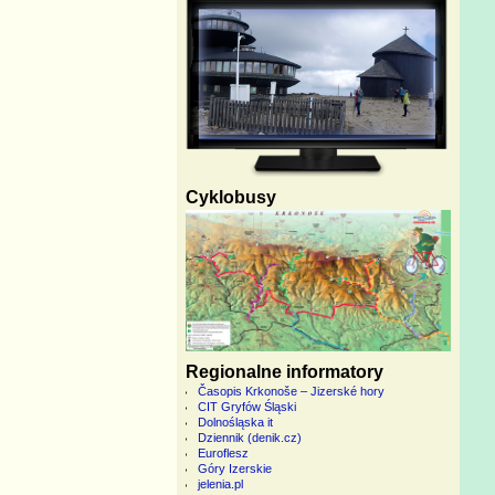
Cyklobusy
Regionalne informatory
Časopis Krkonoše – Jizerské hory
CIT Gryfów Śląski
Dolnośląska it
Dziennik (denik.cz)
Euroflesz
Góry Izerskie
jelenia.pl