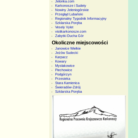
Jelonka.com
Karkonosze i Sudety
Nowiny Jeleniogórskie
Przegląd Lubański
Regionalny Tygodnik Informacyjny
Szklarska Poręba
Vesely Vylet
visitkarkonosze.com
Zabytki Ducha Gór
Okoliczne miejscowości
Janowice Wielkie
Jeżów Sudecki
Karpacz
Kowary
Mysłakowice
Piechowice
Podgórzyn
Przesieka
Stara Kamienica
Świeradów-Zdrój
Szklarska Poręba