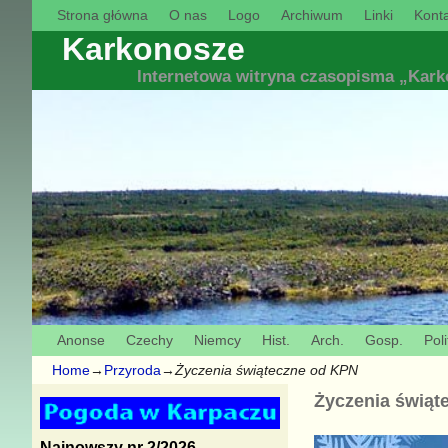
Strona główna
O nas
Logo
Archiwum
Linki
Konta
Karkonosze
Internetowa witryna czasopisma „Kar
Anonse
Czechy
Niemcy
Hist.
Arch.
Gosp.
Poli
Home
→
Przyroda
→
Życzenia świąteczne od KPN
Życzenia świąt
Najnowszy nr 2/2026