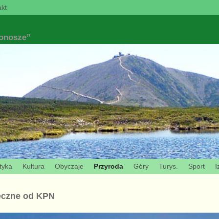
kt
konosze”
tyka
Kultura
Obyczaje
Przyroda
Góry
Turys.
Sport
I
eczne od KPN