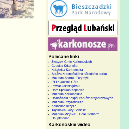
Polecane linki
Związek Gmin Karkonoskich
Czeskie Krkonoše
Książnica Karkonoska
Správa Krkonošského národního parku
Muzeum Sportu i Turystyki
PTTK Jelenia Góra
Powiat Jeleniogórski
Dom Spotkań Kopaniec
Muzeum Karkonoskie
Dolnośląski Zespół Parków Krajobrazowych
Muzeum Przyrodnicze
Kamienne Krzyże
Tajemnica Góry Sobiesz
Muzeum Miejskie – Dom Gerharta
Hauptmanna
Karkonoskie wideo