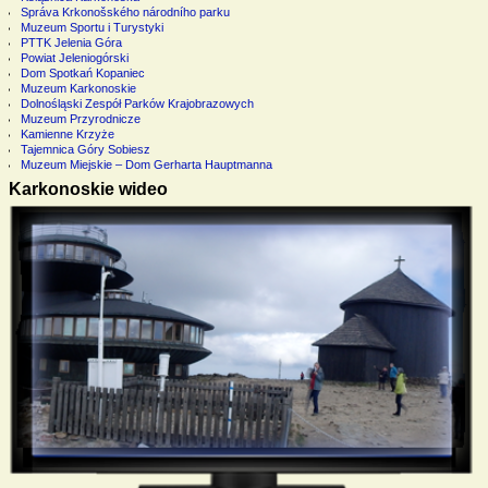
Správa Krkonošského národního parku
Muzeum Sportu i Turystyki
PTTK Jelenia Góra
Powiat Jeleniogórski
Dom Spotkań Kopaniec
Muzeum Karkonoskie
Dolnośląski Zespół Parków Krajobrazowych
Muzeum Przyrodnicze
Kamienne Krzyże
Tajemnica Góry Sobiesz
Muzeum Miejskie – Dom Gerharta Hauptmanna
Karkonoskie wideo