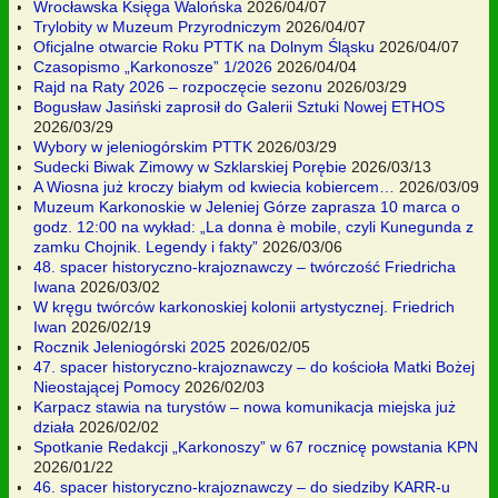
Wrocławska Księga Walońska
2026/04/07
Trylobity w Muzeum Przyrodniczym
2026/04/07
Oficjalne otwarcie Roku PTTK na Dolnym Śląsku
2026/04/07
Czasopismo „Karkonosze” 1/2026
2026/04/04
Rajd na Raty 2026 – rozpoczęcie sezonu
2026/03/29
Bogusław Jasiński zaprosił do Galerii Sztuki Nowej ETHOS
2026/03/29
Wybory w jeleniogórskim PTTK
2026/03/29
Sudecki Biwak Zimowy w Szklarskiej Porębie
2026/03/13
A Wiosna już kroczy białym od kwiecia kobiercem…
2026/03/09
Muzeum Karkonoskie w Jeleniej Górze zaprasza 10 marca o
godz. 12:00 na wykład: „La donna è mobile, czyli Kunegunda z
zamku Chojnik. Legendy i fakty”
2026/03/06
48. spacer historyczno-krajoznawczy – twórczość Friedricha
Iwana
2026/03/02
W kręgu twórców karkonoskiej kolonii artystycznej. Friedrich
Iwan
2026/02/19
Rocznik Jeleniogórski 2025
2026/02/05
47. spacer historyczno-krajoznawczy – do kościoła Matki Bożej
Nieostającej Pomocy
2026/02/03
Karpacz stawia na turystów – nowa komunikacja miejska już
działa
2026/02/02
Spotkanie Redakcji „Karkonoszy” w 67 rocznicę powstania KPN
2026/01/22
46. spacer historyczno-krajoznawczy – do siedziby KARR-u