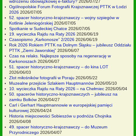
wdrożeniu obowiązkowej e-faktury?
2026/07/27
Ogólnopolskie Forum Fotografii Krajoznawczej PTTK w Łodzi
2026
2026/07/05
52. spacer historyczno-krajoznawczy – wojny szpiegów w
Kotlinie Jeleniogórskiej
2026/07/05
Spotkanie w Sudeckiej Chatce
2026/07/05
19. wycieczka Rajdu na Raty 2026
2026/06/19
Czasopismo „Karkonosze” 2/2026
2026/06/19
Rok 2026 Rokiem PTTK na Dolnym Śląsku – jubileusz Oddziału
PTTK „Ziemi Jaworskiej”
2026/06/07
Czas na relaks. Najlepsze sposoby na regenerację w
Karkonoszach
2026/06/07
51. spacer historyczno-krajoznawczy – do kina LOT
2026/06/03
Zlot miłośników fotografii w Poraju
2026/05/22
Muzealne przejście Szlakiem Hauptmannów
2026/05/10
10. wycieczka Rajdu na Raty 2026 – na Chełmiec
2026/05/04
50. spacerów historyczno-krajoznawczych – jubileusz na
zamku Bolków
2026/04/27
Carl i Gerhart Hauptmannowie w europejskiej pamięci
kulturowej
2026/04/24
Historia miejscowości Sobieszów u podnóża Chojnika
2026/04/08
49. spacer historyczno-krajoznawczy – do Muzeum
Przyrodniczego
2026/04/07