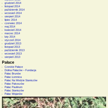
grudzień 2014
listopad 2014
październik 2014
wrzesień 2014
sierpień 2014
lipiec 2014
czerwiec 2014
maj 2014
kwiecień 2014
marzec 2014
luty 2014
styczeń 2014
grudzień 2013
listopad 2013
październik 2013
wrzesień 2013
sierpień 2013
Pałace
Czeskie Pałace
Dolina Pałaców – Fundacja
Pałac Brunów
Pałac Łomnica
Pałac Na Wodzie Staniszów
Pałac Pakoszów
Pałac Paulinum
Pałac Staniszów
Pałac Wojanów