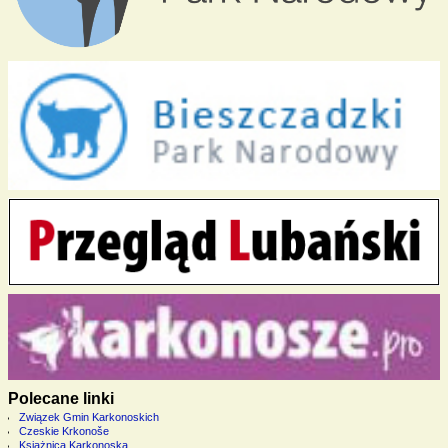
Polecane linki
Związek Gmin Karkonoskich
Czeskie Krkonoše
Książnica Karkonoska