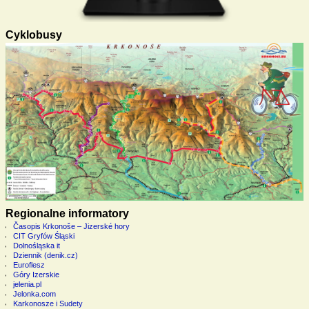
Cyklobusy
Regionalne informatory
Časopis Krkonoše – Jizerské hory
CIT Gryfów Śląski
Dolnośląska it
Dziennik (denik.cz)
Euroflesz
Góry Izerskie
jelenia.pl
Jelonka.com
Karkonosze i Sudety