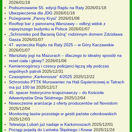
2026/01/18
Podsumowanie 55. edycji Rajdu na Raty
2026/01/18
Ubezpieczenia dla JDG
2026/01/18
Pożegnanie „Panny Krysi”
2026/01/08
Rooftop bar z panoramą Warszawy – odkryj widok z
najwyższego budynku w Polsce
2026/01/07
„Schronisko pod Baranią Górą” rodzinnym domem Zdzisława
Gasza
2026/01/07
47. wycieczka Rajdu na Raty 2025 – w Góry Kaczawskie
2026/01/07
Warsztaty jogi na Mazurach – dlaczego to idealny sposób na
reset ciała i głowy?
2026/01/06
Kamiennogórscy i czescy policjanci łączą siły podczas
wspólnych patroli
2025/12/31
Czasopismo „Karkonosze” 4/2025
2025/12/22
Schronisko PTTK Murowaniec na Hali Gąsienicowej w Tatrach
ma już 100 lat
2025/12/17
45. spacer historyczno-krajoznawczy – do Kościoła
Adwentystów Dnia Siódmego
2025/12/04
Nowoczesne aranżacje z oferty producentów od Novodom
2025/12/04
Monitoring lasów pozostaje w gestii państw członkowskich
2025/12/03
Telewizja Lubań już nadaje w Karkonoszach
2025/12/01
Pociągi pojadą do Lwówka Śląskiego i Kowar
2025/11/24