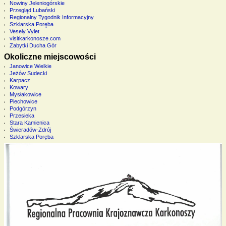
Nowiny Jeleniogórskie
Przegląd Lubański
Regionalny Tygodnik Informacyjny
Szklarska Poręba
Vesely Vylet
visitkarkonosze.com
Zabytki Ducha Gór
Okoliczne miejscowości
Janowice Wielkie
Jeżów Sudecki
Karpacz
Kowary
Mysłakowice
Piechowice
Podgórzyn
Przesieka
Stara Kamienica
Świeradów-Zdrój
Szklarska Poręba