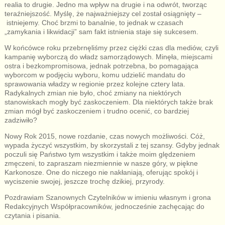
realia to drugie. Jedno ma wpływ na drugie i na odwrót, tworząc
teraźniejszość. Myślę, że najważniejszy cel został osiągnięty –
istniejemy. Choć brzmi to banalnie, to jednak w czasach
„zamykania i likwidacji” sam fakt istnienia staje się sukcesem.
W końcówce roku przebrnęliśmy przez ciężki czas dla mediów, czyli
kampanię wyborczą do władz samorządowych. Minęła, miejscami
ostra i bezkompromisowa, jednak potrzebna, bo pomagająca
wyborcom w podjęciu wyboru, komu udzielić mandatu do
sprawowania władzy w regionie przez kolejne cztery lata.
Radykalnych zmian nie było, choć zmiany na niektórych
stanowiskach mogły być zaskoczeniem. Dla niektórych także brak
zmian mógł być zaskoczeniem i trudno ocenić, co bardziej
zadziwiło?
Nowy Rok 2015, nowe rozdanie, czas nowych możliwości. Cóż,
wypada życzyć wszystkim, by skorzystali z tej szansy. Gdyby jednak
poczuli się Państwo tym wszystkim i także moim ględzeniem
zmęczeni, to zapraszam niezmiennie w nasze góry, w piękne
Karkonosze. One do niczego nie nakłaniają, oferując spokój i
wyciszenie swojej, jeszcze trochę dzikiej, przyrody.
Pozdrawiam Szanownych Czytelników w imieniu własnym i grona
Redakcyjnych Współpracowników, jednocześnie zachęcając do
czytania i pisania.