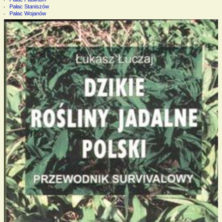
Pałac Staniszów
Pałac Wojanów