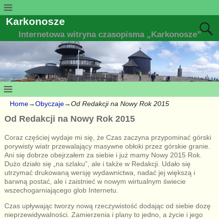
Karkonosze
Internetowa witryna czasopisma „Karkonosze”
Home
→
Obyczaje
→
Od Redakcji na Nowy Rok 2015
Od Redakcji na Nowy Rok 2015
Coraz częściej wydaje mi się, że Czas zaczyna przypominać górski
porywisty wiatr przewalający masywne obłoki przez górskie granie.
Ani się dobrze obejrzałem za siebie i już mamy Nowy 2015 Rok.
Dużo działo się „na szlaku”, ale i także w Redakcji. Udało się
utrzymać drukowaną wersję wydawnictwa, nadać jej większą i
barwną postać, ale i zaistnieć w nowym wirtualnym świecie
wszechogarniającego glob Internetu.
Czas upływając tworzy nową rzeczywistość dodając od siebie dozę
nieprzewidywalności. Zamierzenia i plany to jedno, a życie i jego