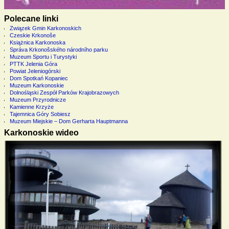
Polecane linki
Związek Gmin Karkonoskich
Czeskie Krkonoše
Książnica Karkonoska
Správa Krkonošského národního parku
Muzeum Sportu i Turystyki
PTTK Jelenia Góra
Powiat Jeleniogórski
Dom Spotkań Kopaniec
Muzeum Karkonoskie
Dolnośląski Zespół Parków Krajobrazowych
Muzeum Przyrodnicze
Kamienne Krzyże
Tajemnica Góry Sobiesz
Muzeum Miejskie – Dom Gerharta Hauptmanna
Karkonoskie wideo