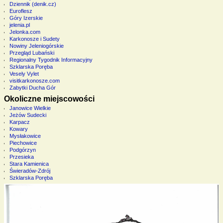
Dziennik (denik.cz)
Euroflesz
Góry Izerskie
jelenia.pl
Jelonka.com
Karkonosze i Sudety
Nowiny Jeleniogórskie
Przegląd Lubański
Regionalny Tygodnik Informacyjny
Szklarska Poręba
Vesely Vylet
visitkarkonosze.com
Zabytki Ducha Gór
Okoliczne miejscowości
Janowice Wielkie
Jeżów Sudecki
Karpacz
Kowary
Mysłakowice
Piechowice
Podgórzyn
Przesieka
Stara Kamienica
Świeradów-Zdrój
Szklarska Poręba