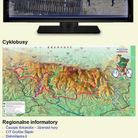
Cyklobusy
Regionalne informatory
Časopis Krkonoše – Jizerské hory
CIT Gryfów Śląski
Dolnośląska it