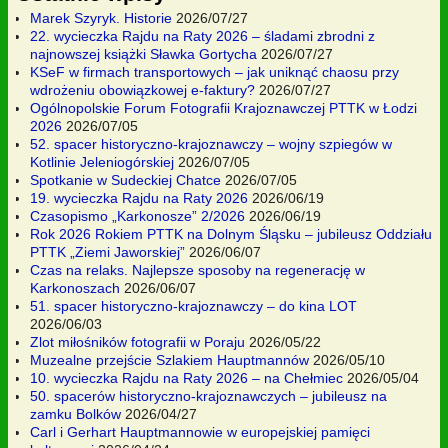
Marek Szyryk. Historie
2026/07/27
22. wycieczka Rajdu na Raty 2026 – śladami zbrodni z
najnowszej książki Sławka Gortycha
2026/07/27
KSeF w firmach transportowych – jak uniknąć chaosu przy
wdrożeniu obowiązkowej e-faktury?
2026/07/27
Ogólnopolskie Forum Fotografii Krajoznawczej PTTK w Łodzi
2026
2026/07/05
52. spacer historyczno-krajoznawczy – wojny szpiegów w
Kotlinie Jeleniogórskiej
2026/07/05
Spotkanie w Sudeckiej Chatce
2026/07/05
19. wycieczka Rajdu na Raty 2026
2026/06/19
Czasopismo „Karkonosze” 2/2026
2026/06/19
Rok 2026 Rokiem PTTK na Dolnym Śląsku – jubileusz Oddziału
PTTK „Ziemi Jaworskiej”
2026/06/07
Czas na relaks. Najlepsze sposoby na regenerację w
Karkonoszach
2026/06/07
51. spacer historyczno-krajoznawczy – do kina LOT
2026/06/03
Zlot miłośników fotografii w Poraju
2026/05/22
Muzealne przejście Szlakiem Hauptmannów
2026/05/10
10. wycieczka Rajdu na Raty 2026 – na Chełmiec
2026/05/04
50. spacerów historyczno-krajoznawczych – jubileusz na
zamku Bolków
2026/04/27
Carl i Gerhart Hauptmannowie w europejskiej pamięci