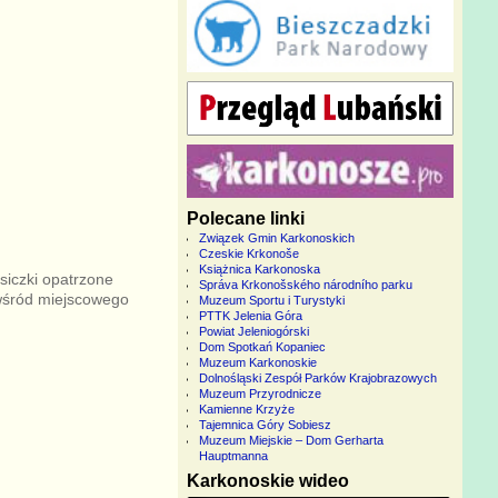
Polecane linki
Związek Gmin Karkonoskich
Czeskie Krkonoše
Książnica Karkonoska
siczki opatrzone
Správa Krkonošského národního parku
 wśród miejscowego
Muzeum Sportu i Turystyki
PTTK Jelenia Góra
Powiat Jeleniogórski
Dom Spotkań Kopaniec
Muzeum Karkonoskie
Dolnośląski Zespół Parków Krajobrazowych
Muzeum Przyrodnicze
Kamienne Krzyże
Tajemnica Góry Sobiesz
Muzeum Miejskie – Dom Gerharta
Hauptmanna
Karkonoskie wideo