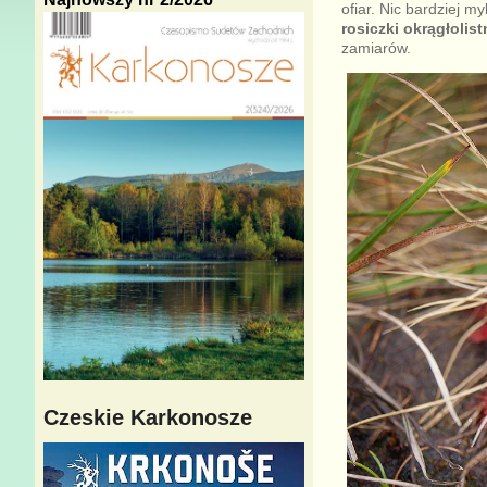
ofiar. Nic bardziej 
rosiczki okrągłolist
zamiarów.
Czeskie Karkonosze