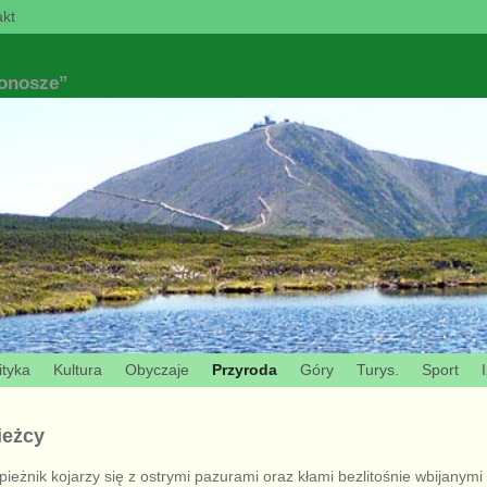
kt
konosze”
ityka
Kultura
Obyczaje
Przyroda
Góry
Turys.
Sport
ieżcy
pieżnik kojarzy się z ostrymi pazurami oraz kłami bezlitośnie wbijanym