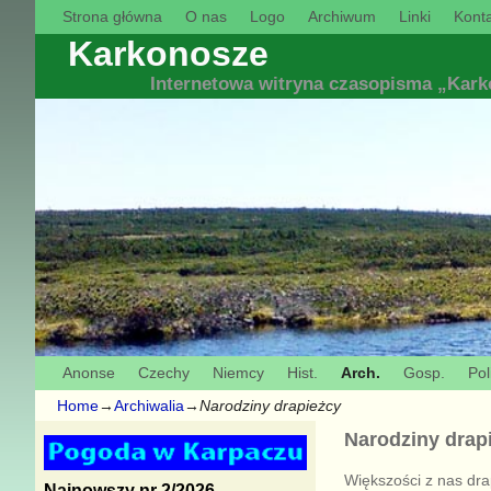
Strona główna
O nas
Logo
Archiwum
Linki
Konta
Karkonosze
Internetowa witryna czasopisma „Kar
Anonse
Czechy
Niemcy
Hist.
Arch.
Gosp.
Pol
Home
→
Archiwalia
→
Narodziny drapieżcy
Narodziny drap
Większości z nas dra
Najnowszy nr 2/2026