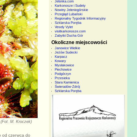
Jelonka.com
Karkonosze i Sudety
Nowiny Jeleniogórskie
Przegląd Lubański
Regionalny Tygodnik Informacyjny
Szklarska Poręba
Vesely Vylet
visitkarkonosze.com
Zabytki Ducha Gór
Okoliczne miejscowości
Janowice Wielkie
Jeżów Sudecki
Karpacz
Kowary
Mysłakowice
Piechowice
Podgórzyn
Przesieka
Stara Kamienica
Świeradów-Zdrój
Szklarska Poręba
 (Fot. M. Kroczek)
ię od czerwca do