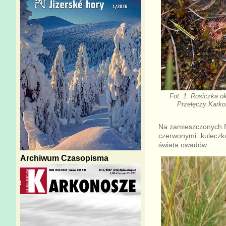
Fot. 1. Rosiczka o
Przełęczy Karkon
Na zamieszczonych fo
czerwonymi „kuleczka
świata owadów.
Archiwum Czasopisma