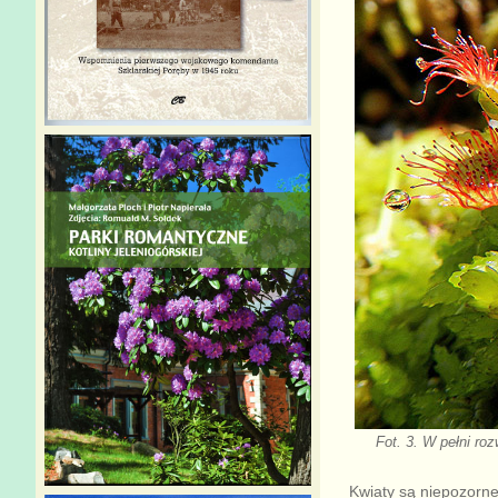
Fot. 3. W pełni ro
Kwiaty są niepozorne