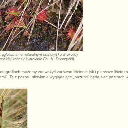
krągłolistna na naturalnym stanowisku w okolicy
oskiej kończy kwitnienie Fot. K. Dworzycki)
tografiach możemy zauważyć zarówno liścienie jak i pierwsze liście ro
mi”. Te z pozoru niewinnie wyglądające „pazurki” będą siać postrach