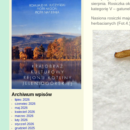
sierpnia. Rosiczka o
kategorię V – gatune
Nasiona rosiczki maj
herbacianych (Fot.4.
Archiwum wpisów
lipiec 2026
czerwiec 2026
maj 2026
kwiecień 2026
marzec 2026
luty 2026
styczeń 2026
grudzień 2025