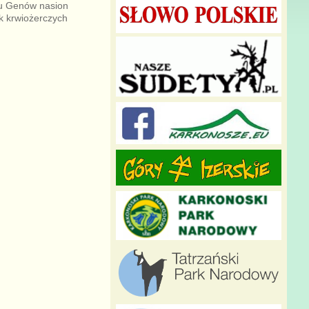
ku Genów nasion
k krwiożerczych