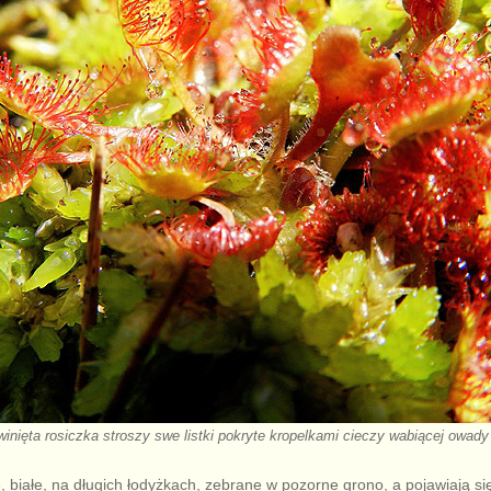
zwinięta rosiczka stroszy swe listki pokryte kropelkami cieczy wabiącej owady
, białe, na długich łodyżkach, zebrane w pozorne grono, a pojawiają s