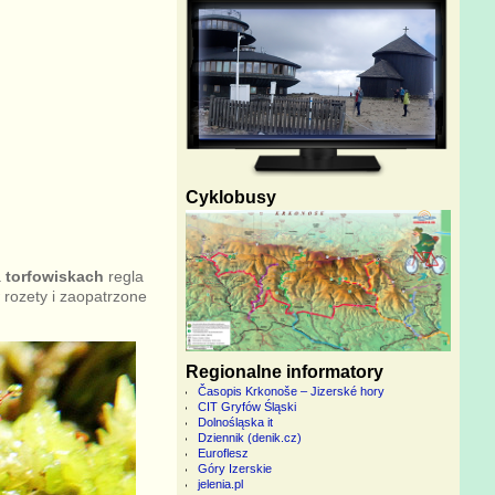
Cyklobusy
a
torfowiskach
regla
 rozety i zaopatrzone
Regionalne informatory
Časopis Krkonoše – Jizerské hory
CIT Gryfów Śląski
Dolnośląska it
Dziennik (denik.cz)
Euroflesz
Góry Izerskie
jelenia.pl