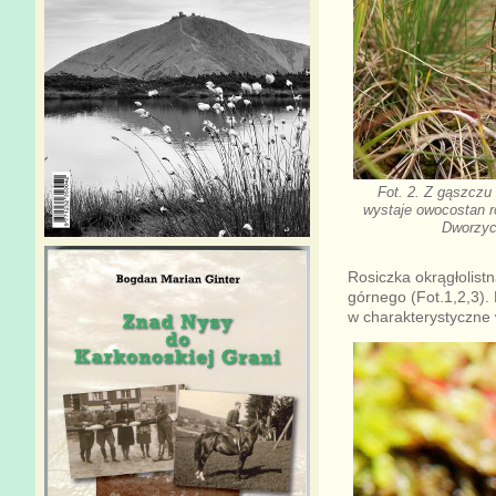
Fot. 2. Z gąszczu 
wystaje owocostan ro
Dworzyc
Rosiczka okrągłolist
górnego (Fot.1,2,3). 
w charakterystyczne 