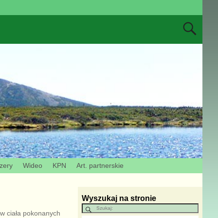
Izery
Wideo
KPN
Art. partnerskie
Wyszukaj na stronie
i w ciała pokonanych