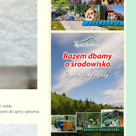
z szkło
onymi do góry rękoma