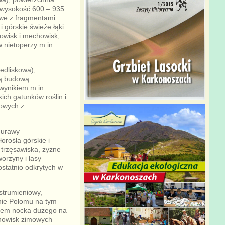
a wysokość 600 – 935
owe z fragmentami
 górskie świeże łąki
cowisk i mechowisk,
w nietoperzy m.in.
edliskowa),
ną budową
 wynikiem m.in.
ich gatunków roślin i
iowych z
murawy
orośla górskie i
 trzęsawiska, żyzne
orzyny i lasy
ostatnio odkrytych w
 strumieniowy,
nie Połomu na tym
kiem nocka dużego na
anowisk zimowych