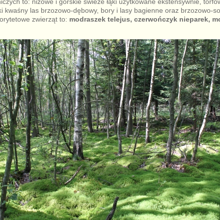
niczych to: niżowe i górskie świeże łąki użytkowane ekstensywnie, torfo
ki kwaśny las brzozowo-dębowy, bory i lasy bagienne oraz brzozowo-s
orytetowe zwierząt to:
modraszek telejus, czerwończyk nieparek, m