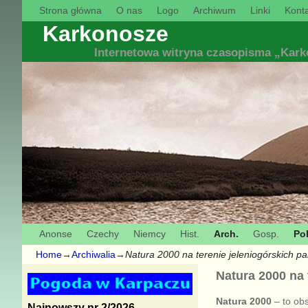
Strona główna
O nas
Logo
Archiwum
Linki
Konta
Karkonosze
Internetowa witryna czasopisma „Kar
Anonse
Czechy
Niemcy
Hist.
Arch.
Gosp.
Pol
Home
→
Archiwalia
→
Natura 2000 na terenie jeleniogórskich p
Natura 2000 na
Natura 2000
– to obs
Najnowszy nr 2/2026