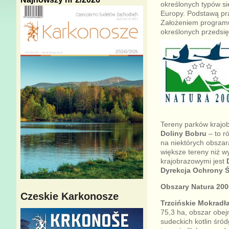
określonych typów si
Europy. Podstawą pra
Założeniem programu
określonych przedsię
Tereny parków krajo
Doliny Bobru
– to r
na niektórych obszar
większe tereny niż 
krajobrazowymi jest
Dyrekcja Ochrony 
Obszary Natura 200
Czeskie Karkonosze
Trzcińskie Mokradł
75,3 ha, obszar obej
sudeckich kotlin śró