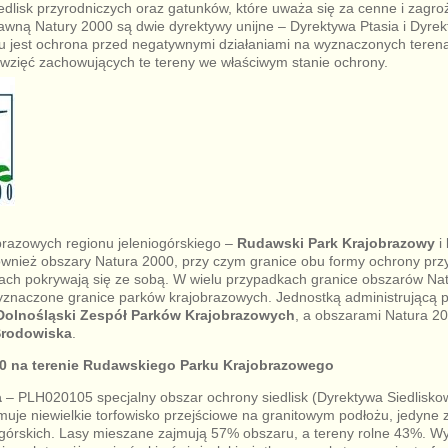
edlisk przyrodniczych oraz gatunków, które uważa się za cenne i zagroż
wną Natury 2000 są dwie dyrektywy unijne – Dyrektywa Ptasia i Dyrek
 jest ochrona przed negatywnymi działaniami na wyznaczonych teren
wzięć zachowujących te tereny we właściwym stanie ochrony.
brazowych regionu jeleniogórskiego –
Rudawski Park Krajobrazowy
i
ównież obszary Natura 2000, przy czym granice obu formy ochrony przyr
ach pokrywają się ze sobą. W wielu przypadkach granice obszarów Na
wyznaczone granice parków krajobrazowych. Jednostką administrującą 
Dolnośląski Zespół Parków Krajobrazowych
, a obszarami Natura 2
Środowiska
.
0 na terenie Rudawskiego Parku Krajobrazowego
a
– PLH020105 specjalny obszar ochrony siedlisk (Dyrektywa Siedlisko
muje niewielkie torfowisko przejściowe na granitowym podłożu, jedyn
dgórskich. Lasy mieszane zajmują 57% obszaru, a tereny rolne 43%. 