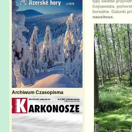
typy siedlisk przyrod
trzęsawiska, pomors
borealne. Gatunki pri
nausitous
.
Archiwum Czasopisma