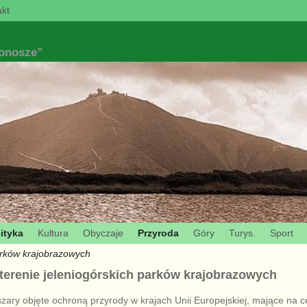
kt
konosze”
ityka
Kultura
Obyczaje
Przyroda
Góry
Turys.
Sport
arków krajobrazowych
 terenie jeleniogórskich parków krajobrazowych
zary objęte ochroną przyrody w krajach Unii Europejskiej, mające na 