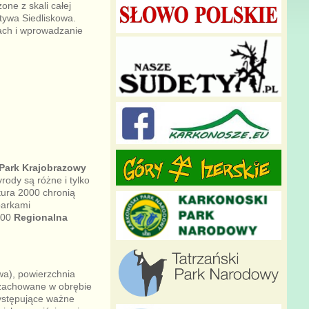
one z skali całej
tywa Siedliskowa.
ach i wprowadzanie
Park Krajobrazowy
ody są różne i tylko
tura 2000 chronią
parkami
000
Regionalna
wa), powierzchnia
e zachowane w obrębie
Występujące ważne