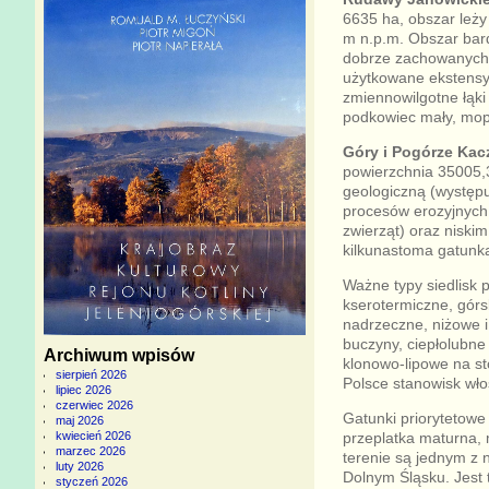
6635 ha, obszar leży
m n.p.m. Obszar bar
dobrze zachowanych b
użytkowane ekstensyw
zmiennowilgotne łąki 
podkowiec mały, mop
Góry i Pogórze Kac
powierzchnia 35005,3
geologiczną (występuj
procesów erozyjnych (
zwierząt) oraz niski
kilkunastoma gatunka
Ważne typy siedlisk 
kserotermiczne, górsk
nadrzeczne, niżowe i
buczyny, ciepłolubne
Archiwum wpisów
klonowo-lipowe na st
sierpień 2026
Polsce stanowisk wło
lipiec 2026
czerwiec 2026
Gatunki priorytetowe 
maj 2026
przeplatka maturna, 
kwiecień 2026
marzec 2026
terenie są jednym z
luty 2026
Dolnym Śląsku. Jest
styczeń 2026