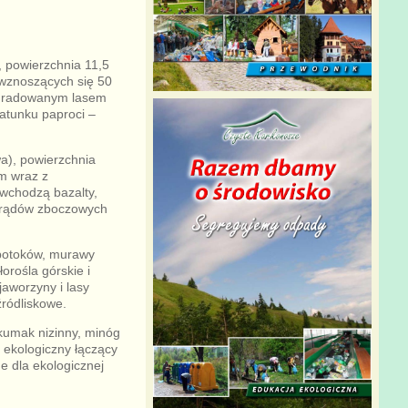
 powierzchnia 11,5
wznoszących się 50
degradowanym lasem
atunku paproci –
a), powierzchnia
m wraz z
 wchodzą bazalty,
 grądów zboczowych
 potoków, murawy
orośla górskie i
aworzyny i lasy
źródliskowe.
 kumak nizinny, minóg
z ekologiczny łączący
e dla ekologicznej