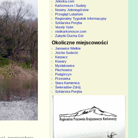
Jelonka.com
Karkonosze i Sudety
Nowiny Jeleniogórskie
Przegląd Lubański
Regionalny Tygodnik Informacyjny
Szklarska Poręba
Vesely Vylet
visitkarkonosze.com
Zabytki Ducha Gór
Okoliczne miejscowości
Janowice Wielkie
Jeżów Sudecki
Karpacz
Kowary
Mysłakowice
Piechowice
Podgórzyn
Przesieka
Stara Kamienica
Świeradów-Zdrój
Szklarska Poręba
wa), powierzchnia