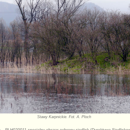
Stawy Karpnickie. Fot. A. Ploch
e
– PLH020011 specjalny obszar ochrony siedlisk (Dyrektywa Siedlisko