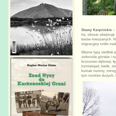
Stawy Karpnickie
– 
ha, obszar obejmuje 
lasów mieszanych. Na
migracyjny roślin na
Ważne typy siedlisk p
ziołorośla górskie i
brzozowo-dębowy, łęg
trzmielojad, bielik, z
kumak nizinny, minóg
tym nocków dużych, k