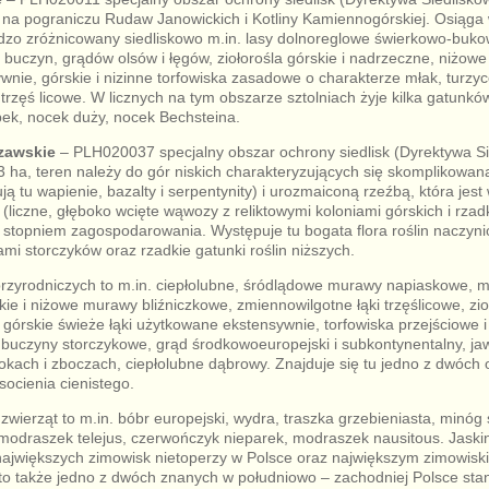
 na pograniczu Rudaw Janowickich i Kotliny Kamiennogórskiej. Osiąg
dzo zróżnicowany siedliskowo m.in. lasy dolnoreglowe świerkowo-buk
uczyn, grądów olsów i łęgów, ziołorośla górskie i nadrzeczne, niżowe i
nie, górskie i nizinne torfowiska zasadowe o charakterze młak, turzy
trzęś licowe. W licznych na tym obszarze sztolniach żyje kilka gatunkó
ek, nocek duży, nocek Bechsteina.
zawskie
– PLH020037 specjalny obszar ochrony siedlisk (Dyrektywa Si
 ha, teren należy do gór niskich charakteryzujących się skomplikowa
ą tu wapienie, bazalty i serpentynity) i urozmaiconą rzeźbą, która jest
liczne, głęboko wcięte wąwozy z reliktowymi koloniami górskich i rzadk
m stopniem zagospodarowania. Występuje tu bogata flora roślin naczyn
mi storczyków oraz rzadkie gatunki roślin niższych.
przyrodniczych to m.in. ciepłolubne, śródlądowe murawy napiaskowe, 
ie i niżowe murawy bliźniczkowe, zmiennowilgotne łąki trzęślicowe, zioł
 górskie świeże łąki użytkowane ekstensywnie, torfowiska przejściowe i
 buczyny storczykowe, grąd środkowoeuropejski i subkontynentalny, jaw
okach i zboczach, ciepłolubne dąbrowy. Znajduje się tu jedno z dwóch 
socienia cienistego.
zwierząt to m.in. bóbr europejski, wydra, traszka grzebieniasta, minóg
modraszek telejus, czerwończyk nieparek, modraszek nausitous. Jaski
 największych zimowisk nietoperzy w Polsce oraz największym zimowis
 to także jedno z dwóch znanych w południowo – zachodniej Polsce st