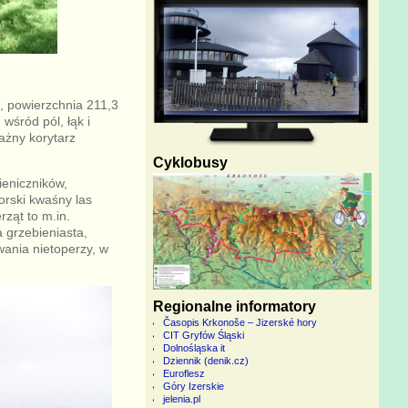
, powierzchnia 211,3
śród pól, łąk i
ażny korytarz
Cyklobusy
ieniczników,
orski kwaśny las
ząt to m.in.
a grzebieniasta,
wania nietoperzy, w
Regionalne informatory
Časopis Krkonoše – Jizerské hory
CIT Gryfów Śląski
Dolnośląska it
Dziennik (denik.cz)
Euroflesz
Góry Izerskie
jelenia.pl