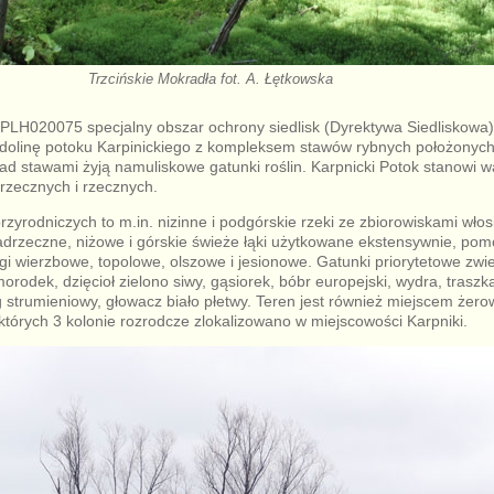
Trzcińskie Mokradła fot. A. Łętkowska
PLH020075 specjalny obszar ochrony siedlisk (Dyrektywa Siedliskowa)
dolinę potoku Karpinickiego z kompleksem stawów rybnych położonych w
d stawami żyją namuliskowe gatunki roślin. Karpnicki Potok stanowi w
drzecznych i rzecznych.
rzyrodniczych to m.in. nizinne i podgórskie rzeki ze zbiorowiskami włos
 nadrzeczne, niżowe i górskie świeże łąki użytkowane ekstensywnie, pom
i wierzbowe, topolowe, olszowe i jesionowe. Gatunki priorytetowe zwier
imorodek, dzięcioł zielono siwy, gąsiorek, bóbr europejski, wydra, traszk
 strumieniowy, głowacz biało płetwy. Teren jest również miejscem żero
tórych 3 kolonie rozrodcze zlokalizowano w miejscowości Karpniki.