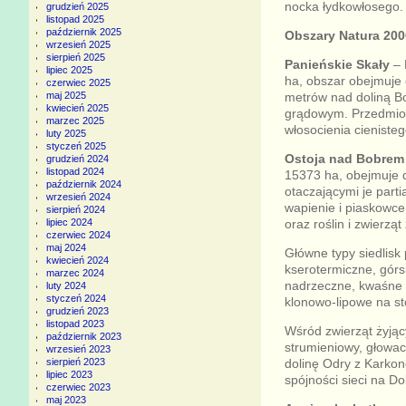
nocka łydkowłosego.
grudzień 2025
listopad 2025
październik 2025
Obszary Natura 200
wrzesień 2025
sierpień 2025
Panieńskie Skały
– 
lipiec 2025
ha, obszar obejmuje
czerwiec 2025
metrów nad doliną B
maj 2025
kwiecień 2025
grądowym. Przedmiot
marzec 2025
włosocienia cienisteg
luty 2025
styczeń 2025
Ostoja nad Bobrem
grudzień 2024
listopad 2024
15373 ha, obejmuje 
październik 2024
otaczającymi je parti
wrzesień 2024
wapienie i piaskowc
sierpień 2024
oraz roślin i zwierz
lipiec 2024
czerwiec 2024
maj 2024
Główne typy siedlisk
kwiecień 2024
kserotermiczne, górsk
marzec 2024
nadrzeczne, kwaśne b
luty 2024
styczeń 2024
klonowo-lipowe na st
grudzień 2023
listopad 2023
Wśród zwierząt żyjąc
październik 2023
strumieniowy, głowac
wrzesień 2023
dolinę Odry z Karkon
sierpień 2023
lipiec 2023
spójności sieci na D
czerwiec 2023
maj 2023