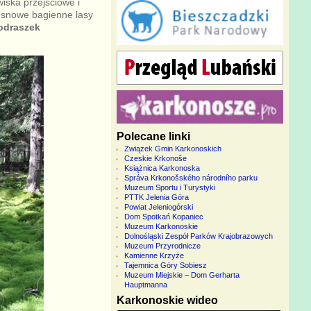
wiska przejściowe i
osnowe bagienne lasy
odraszek
Polecane linki
Związek Gmin Karkonoskich
Czeskie Krkonoše
Książnica Karkonoska
Správa Krkonošského národního parku
Muzeum Sportu i Turystyki
PTTK Jelenia Góra
Powiat Jeleniogórski
Dom Spotkań Kopaniec
Muzeum Karkonoskie
Dolnośląski Zespół Parków Krajobrazowych
Muzeum Przyrodnicze
Kamienne Krzyże
Tajemnica Góry Sobiesz
Muzeum Miejskie – Dom Gerharta
Hauptmanna
Karkonoskie wideo