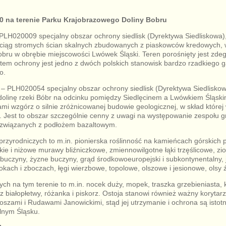
0 na terenie Parku Krajobrazowego Doliny Bobru
PLH020009 specjalny obszar ochrony siedlisk (Dyrektywa Siedliskowa),
 ciąg stromych ścian skalnych zbudowanych z piaskowców kredowych, 
obru w obrębie miejscowości Lwówek Śląski. Teren porośnięty jest z
em ochrony jest jedno z dwóch polskich stanowisk bardzo rzadkiego g
o.
– PLH020054 specjalny obszar ochrony siedlisk (Dyrektywa Siedliskow
dolinę rzeki Bóbr na odcinku pomiędzy Siedlęcinem a Lwówkiem Śląski
ami wzgórz o silnie zróżnicowanej budowie geologicznej, w skład której
e. Jest to obszar szczególnie cenny z uwagi na występowanie zespołu
ąt związanych z podłożem bazaltowym.
 przyrodniczych to m.in. pionierska roślinność na kamieńcach górskich
ie i niżowe murawy bliźniczkowe, zmiennowilgotne łąki trzęślicowe, zioł
uczyny, żyzne buczyny, grąd środkowoeuropejski i subkontynentalny, j
okach i zboczach, łęgi wierzbowe, topolowe, olszowe i jesionowe, olsy 
ych na tym terenie to m.in. nocek duży, mopek, traszka grzebieniasta,
z białopłetwy, różanka i piskorz. Ostoja stanowi również ważny korytar
oszami i Rudawami Janowickimi, stąd jej utrzymanie i ochrona są istotn
olnym Śląsku.