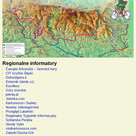
Regionalne informatory
Časopis Krkonoše – Jizerské hory
CIT Gryfów Śląski
Dolnośląska it
Dziennik (denik.cz)
Euroflesz
Góry Izerskie
jelenia.pl
Jelonka.com
Karkonosze i Sudety
Nowiny Jeleniogórskie
Przegląd Lubański
Regionalny Tygodnik Informacyjny
Szklarska Poręba
Vesely Vylet
visitkarkonosze.com
Zabytki Ducha Gór