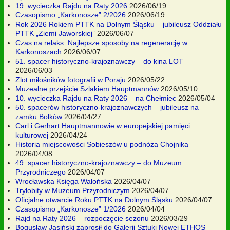
19. wycieczka Rajdu na Raty 2026
2026/06/19
Czasopismo „Karkonosze” 2/2026
2026/06/19
Rok 2026 Rokiem PTTK na Dolnym Śląsku – jubileusz Oddziału
PTTK „Ziemi Jaworskiej”
2026/06/07
Czas na relaks. Najlepsze sposoby na regenerację w
Karkonoszach
2026/06/07
51. spacer historyczno-krajoznawczy – do kina LOT
2026/06/03
Zlot miłośników fotografii w Poraju
2026/05/22
Muzealne przejście Szlakiem Hauptmannów
2026/05/10
10. wycieczka Rajdu na Raty 2026 – na Chełmiec
2026/05/04
50. spacerów historyczno-krajoznawczych – jubileusz na
zamku Bolków
2026/04/27
Carl i Gerhart Hauptmannowie w europejskiej pamięci
kulturowej
2026/04/24
Historia miejscowości Sobieszów u podnóża Chojnika
2026/04/08
49. spacer historyczno-krajoznawczy – do Muzeum
Przyrodniczego
2026/04/07
Wrocławska Księga Walońska
2026/04/07
Trylobity w Muzeum Przyrodniczym
2026/04/07
Oficjalne otwarcie Roku PTTK na Dolnym Śląsku
2026/04/07
Czasopismo „Karkonosze” 1/2026
2026/04/04
Rajd na Raty 2026 – rozpoczęcie sezonu
2026/03/29
Bogusław Jasiński zaprosił do Galerii Sztuki Nowej ETHOS