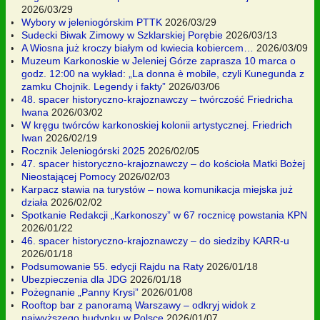
2026/03/29
Wybory w jeleniogórskim PTTK
2026/03/29
Sudecki Biwak Zimowy w Szklarskiej Porębie
2026/03/13
A Wiosna już kroczy białym od kwiecia kobiercem…
2026/03/09
Muzeum Karkonoskie w Jeleniej Górze zaprasza 10 marca o
godz. 12:00 na wykład: „La donna è mobile, czyli Kunegunda z
zamku Chojnik. Legendy i fakty”
2026/03/06
48. spacer historyczno-krajoznawczy – twórczość Friedricha
Iwana
2026/03/02
W kręgu twórców karkonoskiej kolonii artystycznej. Friedrich
Iwan
2026/02/19
Rocznik Jeleniogórski 2025
2026/02/05
47. spacer historyczno-krajoznawczy – do kościoła Matki Bożej
Nieostającej Pomocy
2026/02/03
Karpacz stawia na turystów – nowa komunikacja miejska już
działa
2026/02/02
Spotkanie Redakcji „Karkonoszy” w 67 rocznicę powstania KPN
2026/01/22
46. spacer historyczno-krajoznawczy – do siedziby KARR-u
2026/01/18
Podsumowanie 55. edycji Rajdu na Raty
2026/01/18
Ubezpieczenia dla JDG
2026/01/18
Pożegnanie „Panny Krysi”
2026/01/08
Rooftop bar z panoramą Warszawy – odkryj widok z
najwyższego budynku w Polsce
2026/01/07