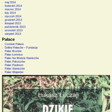
maj 2014
kwiecień 2014
marzec 2014
luty 2014
styczeń 2014
grudzień 2013
listopad 2013
październik 2013
wrzesień 2013
sierpień 2013
Pałace
Czeskie Pałace
Dolina Pałaców – Fundacja
Pałac Brunów
Pałac Łomnica
Pałac Na Wodzie Staniszów
Pałac Pakoszów
Pałac Paulinum
Pałac Staniszów
Pałac Wojanów