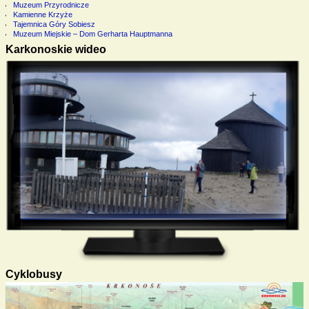
Muzeum Przyrodnicze
Kamienne Krzyże
Tajemnica Góry Sobiesz
Muzeum Miejskie – Dom Gerharta Hauptmanna
Karkonoskie wideo
Cyklobusy