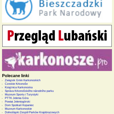
Polecane linki
Związek Gmin Karkonoskich
Czeskie Krkonoše
Książnica Karkonoska
Správa Krkonošského národního parku
Muzeum Sportu i Turystyki
PTTK Jelenia Góra
Powiat Jeleniogórski
Dom Spotkań Kopaniec
Muzeum Karkonoskie
Dolnośląski Zespół Parków Krajobrazowych